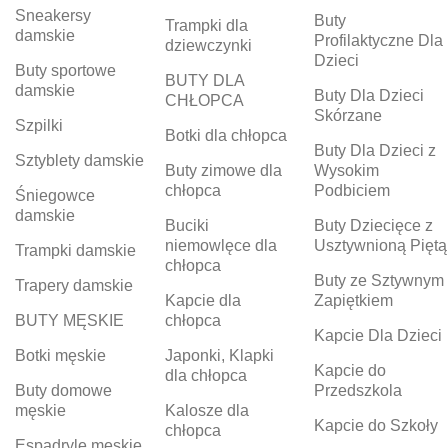
Sneakersy
Buty
Trampki dla
damskie
Profilaktyczne Dla
dziewczynki
Dzieci
Buty sportowe
BUTY DLA
damskie
Buty Dla Dzieci
CHŁOPCA
Skórzane
Szpilki
Botki dla chłopca
Buty Dla Dzieci z
Sztyblety damskie
Buty zimowe dla
Wysokim
chłopca
Podbiciem
Śniegowce
damskie
Buciki
Buty Dziecięce z
niemowlęce dla
Usztywnioną Piętą
Trampki damskie
chłopca
Buty ze Sztywnym
Trapery damskie
Kapcie dla
Zapiętkiem
BUTY MĘSKIE
chłopca
Kapcie Dla Dzieci
Botki męskie
Japonki, Klapki
Kapcie do
dla chłopca
Buty domowe
Przedszkola
męskie
Kalosze dla
Kapcie do Szkoły
chłopca
Espadryle męskie