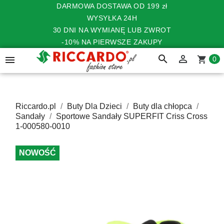
DARMOWA DOSTAWA OD 199 zł
WYSYŁKA 24H
30 DNI NA WYMIANĘ LUB ZWROT
-10% NA PIERWSZE ZAKUPY
search


shopping_cart
0
Riccardo.pl
Buty Dla Dzieci
Buty dla chłopca
Sandały
Sportowe Sandały SUPERFIT Criss Cross
1-000580-0010
NOWOŚĆ