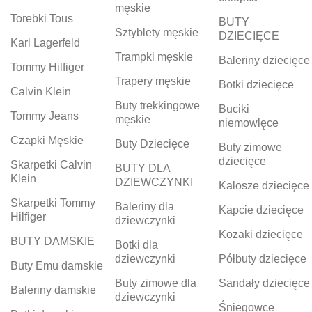
męskie
Torebki Tous
BUTY
Sztyblety męskie
DZIECIĘCE
Karl Lagerfeld
Trampki męskie
Baleriny dziecięce
Tommy Hilfiger
Trapery męskie
Botki dziecięce
Calvin Klein
Buty trekkingowe
Buciki
Tommy Jeans
męskie
niemowlęce
Czapki Męskie
Buty Dziecięce
Buty zimowe
dziecięce
Skarpetki Calvin
BUTY DLA
Klein
DZIEWCZYNKI
Kalosze dziecięce
Skarpetki Tommy
Baleriny dla
Kapcie dziecięce
Hilfiger
dziewczynki
Kozaki dziecięce
BUTY DAMSKIE
Botki dla
dziewczynki
Półbuty dziecięce
Buty Emu damskie
Buty zimowe dla
Sandały dziecięce
Baleriny damskie
dziewczynki
Śniegowce