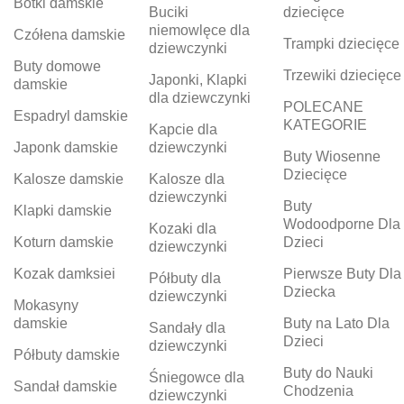
Botki damskie
Buciki
dziecięce
niemowlęce dla
Czółena damskie
Trampki dziecięce
dziewczynki
Buty domowe
Trzewiki dziecięce
Japonki, Klapki
damskie
dla dziewczynki
POLECANE
Espadryl damskie
KATEGORIE
Kapcie dla
Japonk damskie
dziewczynki
Buty Wiosenne
Dziecięce
Kalosze damskie
Kalosze dla
dziewczynki
Buty
Klapki damskie
Wodoodporne Dla
Kozaki dla
Koturn damskie
Dzieci
dziewczynki
Kozak damksiei
Pierwsze Buty Dla
Półbuty dla
Dziecka
dziewczynki
Mokasyny
damskie
Buty na Lato Dla
Sandały dla
Dzieci
dziewczynki
Półbuty damskie
Buty do Nauki
Śniegowce dla
Sandał damskie
Chodzenia
dziewczynki