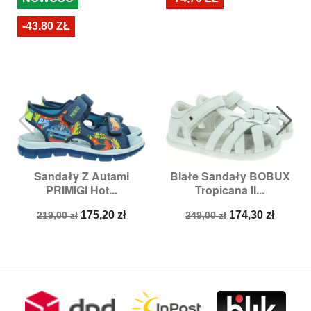
-43,80 ZŁ
Sandały Z Autami
Białe Sandały BOBUX
PRIMIGI Hot...
Tropicana II...
Cena
Cena
Cena
Cena
175,20 zł
174,30 zł
219,00 zł
249,00 zł
podstawowa
podstawowa