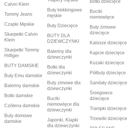
Botki dziecięce
Calvin Klein
Buty trekkingowe
Buciki
Tommy Jeans
męskie
niemowlęce
Czapki Męskie
Buty Dziecięce
Buty zimowe
dziecięce
Skarpetki Calvin
BUTY DLA
Klein
DZIEWCZYNKI
Kalosze dziecięce
Skarpetki Tommy
Baleriny dla
Kapcie dziecięce
Hilfiger
dziewczynki
Kozaki dziecięce
BUTY DAMSKIE
Botki dla
dziewczynki
Półbuty dziecięce
Buty Emu damskie
Buty zimowe dla
Sandały dziecięce
Baleriny damskie
dziewczynki
Śniegowce
Botki damskie
Buciki
dziecięce
niemowlęce dla
Czółena damskie
Trampki dziecięce
dziewczynki
Buty domowe
Trzewiki dziecięce
Japonki, Klapki
damskie
dla dziewczynki