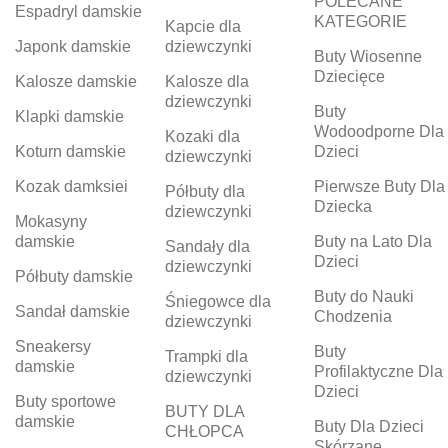
POLECANE
Espadryl damskie
KATEGORIE
Kapcie dla
Japonk damskie
dziewczynki
Buty Wiosenne
Dziecięce
Kalosze damskie
Kalosze dla
dziewczynki
Buty
Klapki damskie
Wodoodporne Dla
Kozaki dla
Koturn damskie
Dzieci
dziewczynki
Kozak damksiei
Pierwsze Buty Dla
Półbuty dla
Dziecka
dziewczynki
Mokasyny
damskie
Buty na Lato Dla
Sandały dla
Dzieci
dziewczynki
Półbuty damskie
Buty do Nauki
Śniegowce dla
Sandał damskie
Chodzenia
dziewczynki
Sneakersy
Buty
Trampki dla
damskie
Profilaktyczne Dla
dziewczynki
Dzieci
Buty sportowe
BUTY DLA
damskie
Buty Dla Dzieci
CHŁOPCA
Skórzane