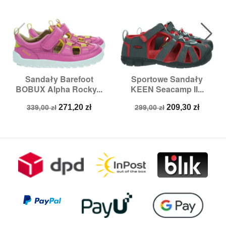
Sandały Barefoot
Sportowe Sandały
BOBUX Alpha Rocky...
KEEN Seacamp II...
Cena
Cena
Cena
Cena
271,20 zł
209,30 zł
339,00 zł
299,00 zł
podstawowa
podstawowa