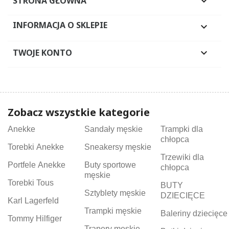
STRONA GŁÓWNA

INFORMACJA O SKLEPIE

TWOJE KONTO

Zobacz wszystkie kategorie
Anekke
Sandały męskie
Trampki dla
chłopca
Torebki Anekke
Sneakersy męskie
Trzewiki dla
Portfele Anekke
Buty sportowe
chłopca
męskie
Torebki Tous
BUTY
Sztyblety męskie
DZIECIĘCE
Karl Lagerfeld
Trampki męskie
Baleriny dziecięce
Tommy Hilfiger
Trapery męskie