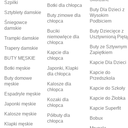
Szpilki
Botki dla chłopca
Buty Dla Dzieci z
Sztyblety damskie
Buty zimowe dla
Wysokim
chłopca
Podbiciem
Śniegowce
damskie
Buciki
Buty Dziecięce z
niemowlęce dla
Usztywnioną Piętą
Trampki damskie
chłopca
Buty ze Sztywnym
Trapery damskie
Kapcie dla
Zapiętkiem
BUTY MĘSKIE
chłopca
Kapcie Dla Dzieci
Botki męskie
Japonki, Klapki
Kapcie do
dla chłopca
Buty domowe
Przedszkola
męskie
Kalosze dla
Kapcie do Szkoły
chłopca
Espadryle męskie
Kapcie do Żłobka
Kozaki dla
Japonki męskie
chłopca
Kapcie Superfit
Kalosze męskie
Półbuty dla
Bobux
chłopca
Klapki męskie