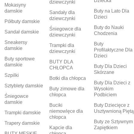
Dziecka
dziewczynki
Mokasyny
damskie
Buty na Lato Dla
Sandały dla
Dzieci
dziewczynki
Półbuty damskie
Buty do Nauki
Śniegowce dla
Sandał damskie
Chodzenia
dziewczynki
Sneakersy
Buty
Trampki dla
damskie
Profilaktyczne Dla
dziewczynki
Dzieci
Buty sportowe
BUTY DLA
damskie
Buty Dla Dzieci
CHŁOPCA
Skórzane
Szpilki
Botki dla chłopca
Buty Dla Dzieci z
Sztyblety damskie
Buty zimowe dla
Wysokim
chłopca
Podbiciem
Śniegowce
damskie
Buciki
Buty Dziecięce z
niemowlęce dla
Usztywnioną Piętą
Trampki damskie
chłopca
Buty ze Sztywnym
Trapery damskie
Kapcie dla
Zapiętkiem
BUTY MĘSKIE
chłopca