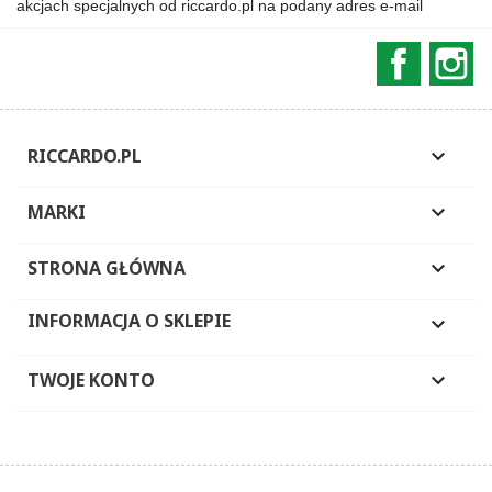
akcjach specjalnych od riccardo.pl na podany adres e-mail
Faceboo
In
RICCARDO.PL

MARKI

STRONA GŁÓWNA

INFORMACJA O SKLEPIE

TWOJE KONTO
