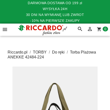
DARMOWA DOSTAWA OD 199 zł
WYSYŁKA 24H
30 DNI NA WYMIANĘ LUB ZWROT
-10% NA PIERWSZE ZAKUPY
search


shopping_cart
0
Riccardo.pl
TORBY
Do ręki
Torba Plażowa
ANEKKE 42484-224