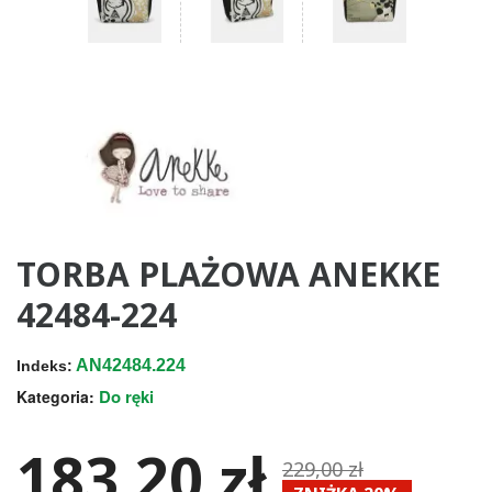
TORBA PLAŻOWA ANEKKE
42484-224
AN42484.224
Indeks:
Do ręki
Kategoria:
183,20 zł
229,00 zł