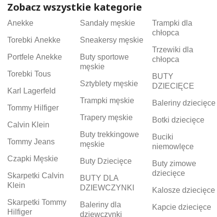
Zobacz wszystkie kategorie
Anekke
Sandały męskie
Trampki dla
chłopca
Torebki Anekke
Sneakersy męskie
Trzewiki dla
Portfele Anekke
Buty sportowe
chłopca
męskie
Torebki Tous
BUTY
Sztyblety męskie
DZIECIĘCE
Karl Lagerfeld
Trampki męskie
Baleriny dziecięce
Tommy Hilfiger
Trapery męskie
Botki dziecięce
Calvin Klein
Buty trekkingowe
Buciki
Tommy Jeans
męskie
niemowlęce
Czapki Męskie
Buty Dziecięce
Buty zimowe
dziecięce
Skarpetki Calvin
BUTY DLA
Klein
DZIEWCZYNKI
Kalosze dziecięce
Skarpetki Tommy
Baleriny dla
Kapcie dziecięce
Hilfiger
dziewczynki