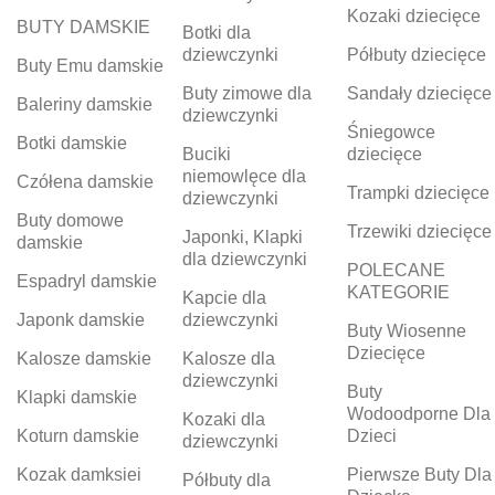
Kozaki dziecięce
BUTY DAMSKIE
Botki dla
dziewczynki
Półbuty dziecięce
Buty Emu damskie
Buty zimowe dla
Sandały dziecięce
Baleriny damskie
dziewczynki
Śniegowce
Botki damskie
Buciki
dziecięce
niemowlęce dla
Czółena damskie
Trampki dziecięce
dziewczynki
Buty domowe
Trzewiki dziecięce
Japonki, Klapki
damskie
dla dziewczynki
POLECANE
Espadryl damskie
KATEGORIE
Kapcie dla
Japonk damskie
dziewczynki
Buty Wiosenne
Dziecięce
Kalosze damskie
Kalosze dla
dziewczynki
Buty
Klapki damskie
Wodoodporne Dla
Kozaki dla
Koturn damskie
Dzieci
dziewczynki
Kozak damksiei
Pierwsze Buty Dla
Półbuty dla