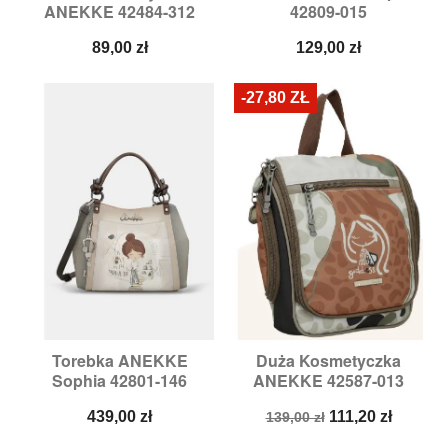
ANEKKE 42484-312
42809-015
Cena
Cena
89,00 zł
129,00 zł
-27,80 ZŁ
Torebka ANEKKE
Duża Kosmetyczka
Sophia 42801-146
ANEKKE 42587-013
Cena
Cena
Cena
439,00 zł
111,20 zł
139,00 zł
podstawowa