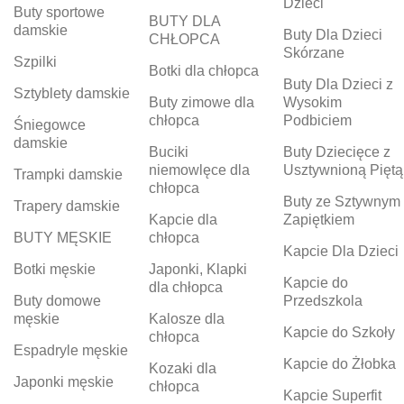
Dzieci
Buty sportowe
BUTY DLA
damskie
Buty Dla Dzieci
CHŁOPCA
Skórzane
Szpilki
Botki dla chłopca
Buty Dla Dzieci z
Sztyblety damskie
Buty zimowe dla
Wysokim
chłopca
Podbiciem
Śniegowce
damskie
Buciki
Buty Dziecięce z
niemowlęce dla
Usztywnioną Piętą
Trampki damskie
chłopca
Buty ze Sztywnym
Trapery damskie
Kapcie dla
Zapiętkiem
BUTY MĘSKIE
chłopca
Kapcie Dla Dzieci
Botki męskie
Japonki, Klapki
Kapcie do
dla chłopca
Buty domowe
Przedszkola
męskie
Kalosze dla
Kapcie do Szkoły
chłopca
Espadryle męskie
Kapcie do Żłobka
Kozaki dla
Japonki męskie
chłopca
Kapcie Superfit