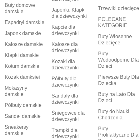
Buty domowe
Trzewiki dziecięce
Japonki, Klapki
damskie
dla dziewczynki
POLECANE
Espadryl damskie
KATEGORIE
Kapcie dla
Japonk damskie
dziewczynki
Buty Wiosenne
Dziecięce
Kalosze damskie
Kalosze dla
dziewczynki
Buty
Klapki damskie
Wodoodporne Dla
Kozaki dla
Koturn damskie
Dzieci
dziewczynki
Kozak damksiei
Pierwsze Buty Dla
Półbuty dla
Dziecka
dziewczynki
Mokasyny
damskie
Buty na Lato Dla
Sandały dla
Dzieci
dziewczynki
Półbuty damskie
Buty do Nauki
Śniegowce dla
Sandał damskie
Chodzenia
dziewczynki
Sneakersy
Buty
Trampki dla
damskie
Profilaktyczne Dla
dziewczynki