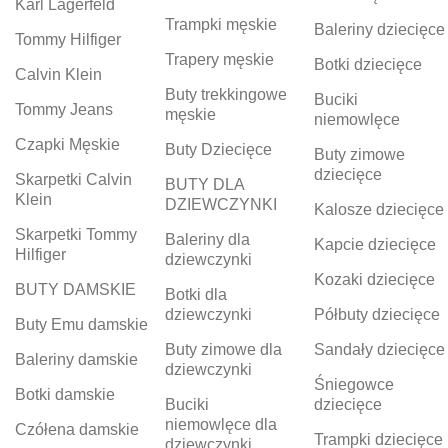
Karl Lagerfeld
Trampki męskie
Baleriny dziecięce
Tommy Hilfiger
Trapery męskie
Botki dziecięce
Calvin Klein
Buty trekkingowe
Buciki
Tommy Jeans
męskie
niemowlęce
Czapki Męskie
Buty Dziecięce
Buty zimowe
dziecięce
Skarpetki Calvin
BUTY DLA
Klein
DZIEWCZYNKI
Kalosze dziecięce
Skarpetki Tommy
Baleriny dla
Kapcie dziecięce
Hilfiger
dziewczynki
Kozaki dziecięce
BUTY DAMSKIE
Botki dla
dziewczynki
Półbuty dziecięce
Buty Emu damskie
Buty zimowe dla
Sandały dziecięce
Baleriny damskie
dziewczynki
Śniegowce
Botki damskie
Buciki
dziecięce
niemowlęce dla
Czółena damskie
Trampki dziecięce
dziewczynki