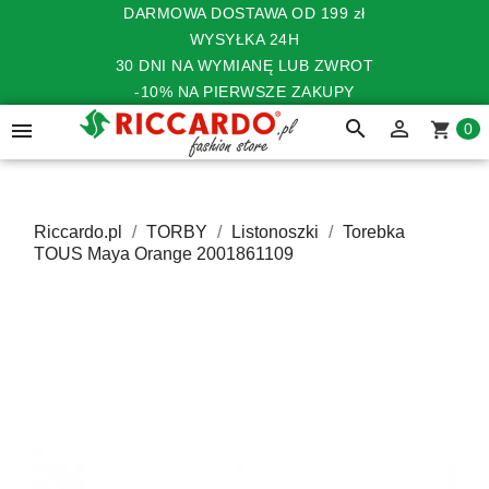
DARMOWA DOSTAWA OD 199 zł
WYSYŁKA 24H
30 DNI NA WYMIANĘ LUB ZWROT
-10% NA PIERWSZE ZAKUPY
search


shopping_cart
0
Riccardo.pl
TORBY
Listonoszki
Torebka
TOUS Maya Orange 2001861109