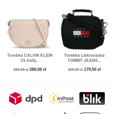
Torebka CALVIN KLEIN
Torebka Listonoszka
Ck Daily...
TOMMY JEANS...
Cena
Cena
Cena
Cena
280,00 zł
179,50 zł
699,99 zł
359,00 zł
podstawowa
podstawowa