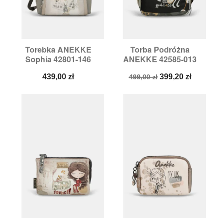
Torebka ANEKKE
Torba Podróżna
Sophia 42801-146
ANEKKE 42585-013
Cena
Cena
Cena
439,00 zł
399,20 zł
499,00 zł
podstawowa