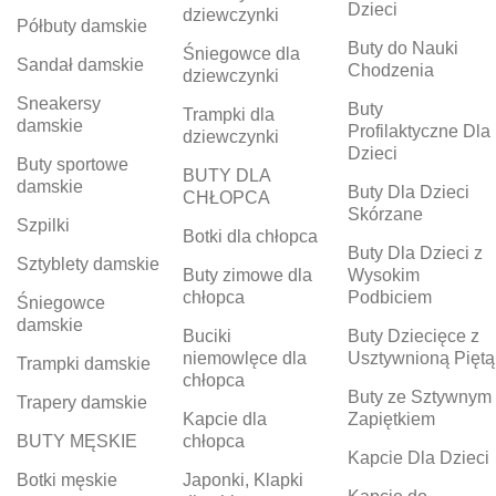
Dzieci
dziewczynki
Półbuty damskie
Buty do Nauki
Śniegowce dla
Sandał damskie
Chodzenia
dziewczynki
Sneakersy
Buty
Trampki dla
damskie
Profilaktyczne Dla
dziewczynki
Dzieci
Buty sportowe
BUTY DLA
damskie
Buty Dla Dzieci
CHŁOPCA
Skórzane
Szpilki
Botki dla chłopca
Buty Dla Dzieci z
Sztyblety damskie
Buty zimowe dla
Wysokim
chłopca
Podbiciem
Śniegowce
damskie
Buciki
Buty Dziecięce z
niemowlęce dla
Usztywnioną Piętą
Trampki damskie
chłopca
Buty ze Sztywnym
Trapery damskie
Kapcie dla
Zapiętkiem
BUTY MĘSKIE
chłopca
Kapcie Dla Dzieci
Botki męskie
Japonki, Klapki