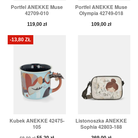
Portfel ANEKKE Muse
Portfel ANEKKE Muse
42709-010
Olympia 42749-018
Cena
Cena
119,00 zł
109,00 zł
-13,80 ZŁ
Kubek ANEKKE 42475-
Listonoszka ANEKKE
105
Sophia 42803-188
Cena
Cena
Cena
55,20 zł
369,00 zł
69,00 zł