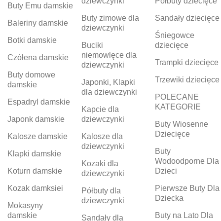
dziewczynki
Półbuty dziecięce
Buty Emu damskie
Buty zimowe dla
Sandały dziecięce
Baleriny damskie
dziewczynki
Śniegowce
Botki damskie
Buciki
dziecięce
niemowlęce dla
Czółena damskie
Trampki dziecięce
dziewczynki
Buty domowe
Trzewiki dziecięce
Japonki, Klapki
damskie
dla dziewczynki
POLECANE
Espadryl damskie
KATEGORIE
Kapcie dla
Japonk damskie
dziewczynki
Buty Wiosenne
Dziecięce
Kalosze damskie
Kalosze dla
dziewczynki
Buty
Klapki damskie
Wodoodporne Dla
Kozaki dla
Koturn damskie
Dzieci
dziewczynki
Kozak damksiei
Pierwsze Buty Dla
Półbuty dla
Dziecka
dziewczynki
Mokasyny
damskie
Buty na Lato Dla
Sandały dla