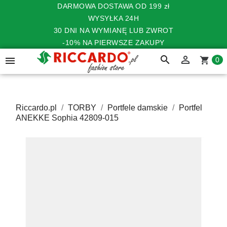
DARMOWA DOSTAWA OD 199 zł
WYSYŁKA 24H
30 DNI NA WYMIANĘ LUB ZWROT
-10% NA PIERWSZE ZAKUPY
search


shopping_cart
0
Riccardo.pl
TORBY
Portfele damskie
Portfel
ANEKKE Sophia 42809-015