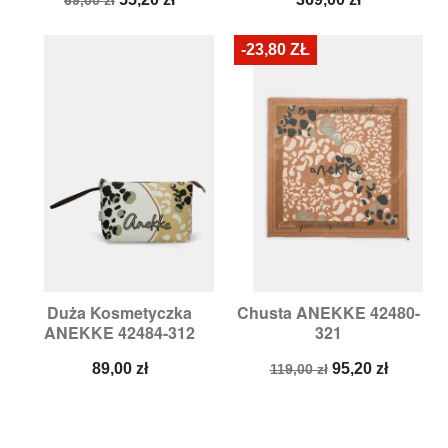
podstawowa
-23,80 ZŁ
Duża Kosmetyczka
Chusta ANEKKE 42480-
ANEKKE 42484-312
321
Cena
Cena
Cena
89,00 zł
95,20 zł
119,00 zł
podstawowa