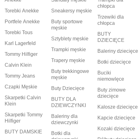
chłopca
Torebki Anekke
Sneakersy męskie
Trzewiki dla
Portfele Anekke
Buty sportowe
chłopca
męskie
Torebki Tous
BUTY
Sztyblety męskie
DZIECIĘCE
Karl Lagerfeld
Trampki męskie
Baleriny dziecięce
Tommy Hilfiger
Trapery męskie
Botki dziecięce
Calvin Klein
Buty trekkingowe
Buciki
Tommy Jeans
męskie
niemowlęce
Czapki Męskie
Buty Dziecięce
Buty zimowe
dziecięce
Skarpetki Calvin
BUTY DLA
Klein
DZIEWCZYNKI
Kalosze dziecięce
Skarpetki Tommy
Baleriny dla
Kapcie dziecięce
Hilfiger
dziewczynki
Kozaki dziecięce
BUTY DAMSKIE
Botki dla