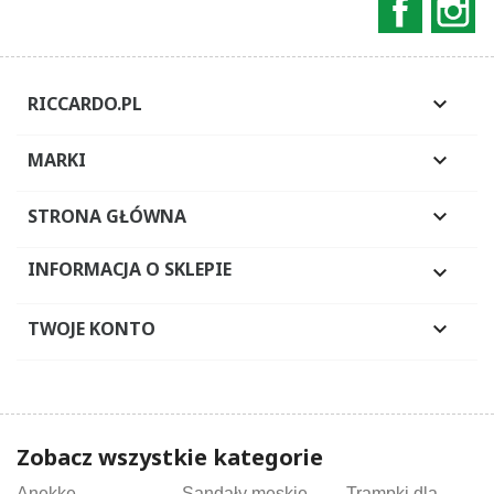
RICCARDO.PL

MARKI

STRONA GŁÓWNA

INFORMACJA O SKLEPIE

TWOJE KONTO

Zobacz wszystkie kategorie
Anekke
Sandały męskie
Trampki dla