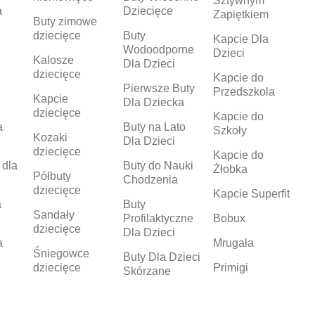
Sztywnym
a
Dziecięce
Zapiętkiem
Buty zimowe
dziecięce
Buty
Kapcie Dla
Wodoodporne
Dzieci
Kalosze
Dla Dzieci
dziecięce
Kapcie do
Pierwsze Buty
Przedszkola
Kapcie
Dla Dziecka
dziecięce
Kapcie do
a
Buty na Lato
Szkoły
Kozaki
Dla Dzieci
dziecięce
Kapcie do
 dla
Buty do Nauki
Żłobka
Półbuty
Chodzenia
dziecięce
Kapcie Superfit
a
Buty
Sandały
Profilaktyczne
Bobux
dziecięce
Dla Dzieci
a
Mrugała
Śniegowce
Buty Dla Dzieci
dziecięce
Primigi
Skórzane