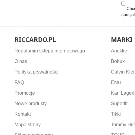
Chcę
specja
RICCARDO.PL
MARKI
Regulamin sklepu internetowego
Anekke
O nas
Bobux
Polityka prywatności
Calvin Klei
FAQ
Emu
Promocje
Karl Lagerf
Nowe produkty
Superfit
Kontakt
Tikki
Mapa strony
Tommy Hilf