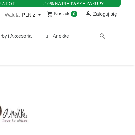
 ZWROT
-10% NA PIERWSZE ZAKUPY

shopping_cart

Koszyk
0
Zaloguj się
Waluta:
PLN zł
search
rby i Akcesoria
Anekke