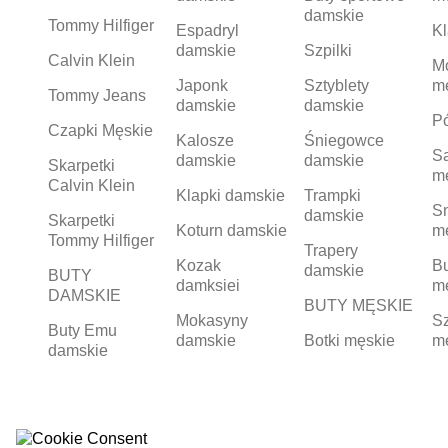
damskie
Tommy Hilfiger
Espadryl
Kl
damskie
Szpilki
Calvin Klein
M
Japonk
Sztyblety
m
Tommy Jeans
damskie
damskie
Pó
Czapki Męskie
Kalosze
Śniegowce
S
damskie
damskie
Skarpetki
m
Calvin Klein
Klapki damskie
Trampki
S
damskie
Skarpetki
Koturn damskie
m
Tommy Hilfiger
Trapery
Kozak
Bu
damskie
BUTY
damksiei
m
DAMSKIE
BUTY MĘSKIE
Mokasyny
Sz
Buty Emu
damskie
Botki męskie
m
damskie