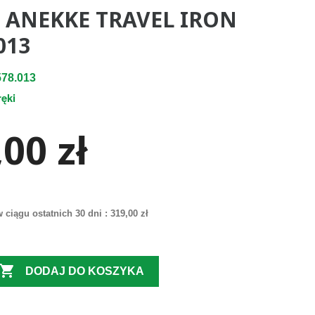
 ANEKKE TRAVEL IRON
013
78.013
ręki
00 zł
 ciągu ostatnich 30 dni :
319,00 zł

DODAJ DO KOSZYKA