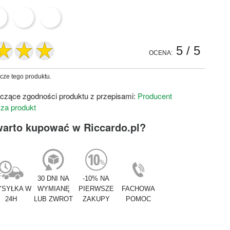
5
/ 5
OCENA:
zcze tego produktu.
czące zgodności produktu z przepisami:
Producent
 za produkt
warto kupować w Riccardo.pl?
30 DNI NA
-10% NA
SYŁKA W
WYMIANĘ
PIERWSZE
FACHOWA
24H
LUB ZWROT
ZAKUPY
POMOC