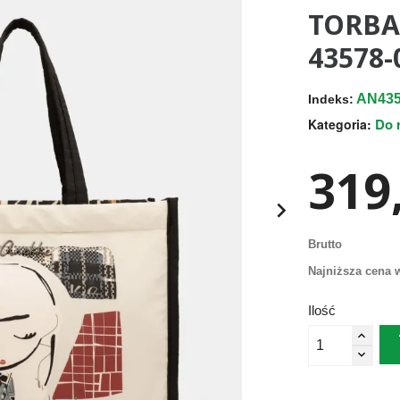
TORBA
43578-
AN435
Indeks:
Do 
Kategoria:
319,

Brutto
Najniższa cena w
Ilość