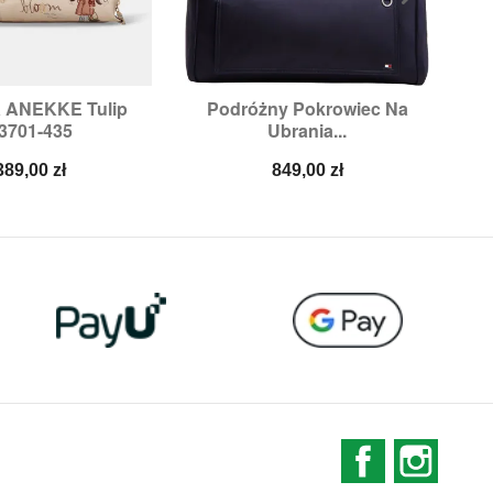
a ANEKKE Tulip
Podróżny Pokrowiec Na

ybki podgląd
Szybki podgląd
3701-435
Ubrania...
Cena
Cena
389,00 zł
849,00 zł
Facebook
Instag