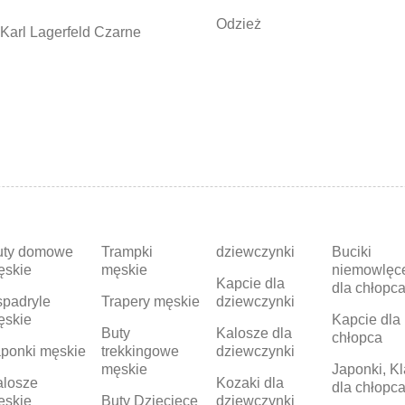
Odzież
Karl Lagerfeld Czarne
uty domowe
Trampki
dziewczynki
Buciki
ęskie
męskie
niemowlęc
Kapcie dla
dla chłopc
padryle
Trapery męskie
dziewczynki
ęskie
Kapcie dla
Buty
Kalosze dla
chłopca
ponki męskie
trekkingowe
dziewczynki
męskie
Japonki, Kl
alosze
Kozaki dla
dla chłopc
ęskie
Buty Dziecięce
dziewczynki