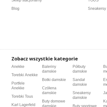
Sklep stacjonarny
TOUS
Blog
Sneakersy 
Zobacz wszystkie kategorie
Anekke
Baleriny
Półbuty
B
damskie
damskie
m
Torebki Anekke
Botki damskie
Sandał
Es
Portfele
damskie
m
Anekke
Czółena
damskie
Sneakersy
Ja
Torebki Tous
damskie
Buty domowe
K
Karl Lagerfeld
damskie
Buty sportowe
m