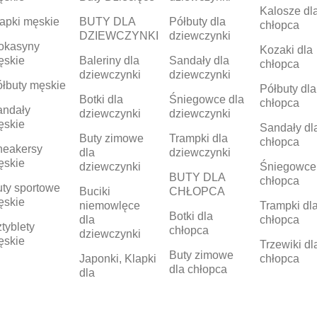
Kalosze dl
apki męskie
BUTY DLA
Półbuty dla
chłopca
DZIEWCZYNKI
dziewczynki
okasyny
Kozaki dla
ęskie
Baleriny dla
Sandały dla
chłopca
dziewczynki
dziewczynki
łbuty męskie
Półbuty dla
Botki dla
Śniegowce dla
chłopca
andały
dziewczynki
dziewczynki
ęskie
Sandały dl
Buty zimowe
Trampki dla
chłopca
neakersy
dla
dziewczynki
ęskie
dziewczynki
Śniegowce
BUTY DLA
chłopca
ty sportowe
Buciki
CHŁOPCA
ęskie
niemowlęce
Trampki dl
Botki dla
dla
chłopca
tyblety
chłopca
dziewczynki
ęskie
Trzewiki dl
Buty zimowe
Japonki, Klapki
chłopca
dla chłopca
dla