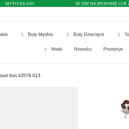
WYSYŁKA 24H
30 DNI NA WYMIANĘ LUB
skie
Buty Męskie
Buty Dziecięce
To
Marki
Nowości
Promocje
vel Iron 43578-013