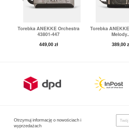
Torebka ANEKKE Orchestra
Torebka ANEKKE 


Szybki podgląd
Szybki p
43801-447
Melody..
Cena
Cena
449,00 zł
389,00 z
Otrzymuj informację o nowościach i
wyprzedażach