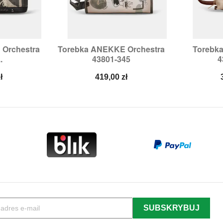
Orchestra
Torebka ANEKKE Orchestra
Torebk


odgląd
Szybki podgląd
Sz
.
43801-345
4
Cena
ł
419,00 zł