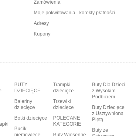
Zamówienia
Moje pokwitowania - korekty płatności
Adresy
Kupony
BUTY
Trampki
Buty Dla Dzieci
e
DZIECIĘCE
dziecięce
z Wysokim
a
Podbiciem
Baleriny
Trzewiki
dziecięce
dziecięce
Buty Dziecięce
z Usztywnioną
Botki dziecięce
POLECANE
Piętą
apki
KATEGORIE
Buciki
a
Buty ze
niemowlęce
Buty Wiosenne