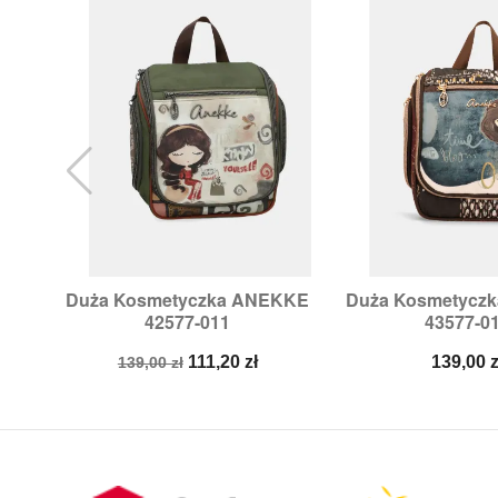
Duża Kosmetyczka ANEKKE
Duża Kosmetycz


Szybki podgląd
Szybki p
42577-011
43577-0
Cena
Cena
Cena
111,20 zł
139,00 z
139,00 zł
podstawowa