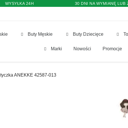
WYSYŁKA 24H
30 DNI NA WYMIANĘ LUB
skie
Buty Męskie
Buty Dziecięce
To
Marki
Nowości
Promocje
tyczka ANEKKE 42587-013