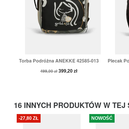
Torba Podróżna ANEKKE 42585-013
Plecak P

Szybki podgląd
Cena
Cena
399,20 zł
499,00 zł
podstawowa
16 INNYCH PRODUKTÓW W TEJ 
-27,80 ZŁ
NOWOŚĆ