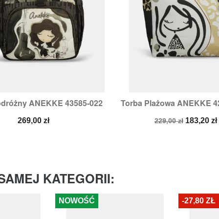
odróżny ANEKKE 43585-022
Torba Plażowa ANEKKE 4


Szybki podgląd
Szybki podglą
Cena
Cena
Cena
269,00 zł
183,20 zł
229,00 zł
podstawowa
SAMEJ KATEGORII:
NOWOŚĆ
-27,80 ZŁ