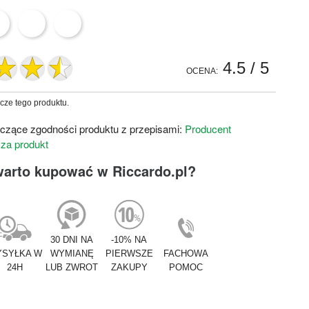
4.5
/ 5
OCENA:
zcze tego produktu.
czące zgodności produktu z przepisami:
Producent
 za produkt
warto kupować w Riccardo.pl?
30 DNI NA
-10% NA
SYŁKA W
WYMIANĘ
PIERWSZE
FACHOWA
24H
LUB ZWROT
ZAKUPY
POMOC