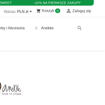
 ZWROT
-10% NA PIERWSZE ZAKUPY

shopping_cart

Koszyk
0
Zaloguj się
Waluta:
PLN zł
search
rby i Akcesoria
Anekke