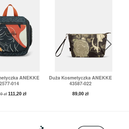
metyczka ANEKKE
Duża Kosmetyczka ANEKKE

ybki podgląd
Szybki podgląd
2577-014
43587-022
a
Cena
Cena
111,20 zł
89,00 zł
0 zł
stawowa