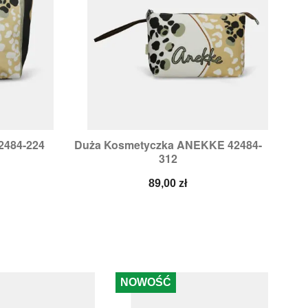
2484-224
Duża Kosmetyczka ANEKKE 42484-

d
Szybki podgląd
312
Cena
89,00 zł
NOWOŚĆ
-1