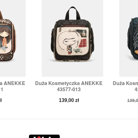
ka ANEKKE
Duża Kosmetyczka ANEKKE
Duża Kos


odgląd
Szybki podgląd
Sz
11
43577-013
4
Cena
Cen
ł
139,00 zł
139,0
pod