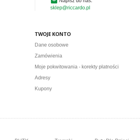
email
Napisz do nas:
sklep@riccardo.pl
TWOJE KONTO
Dane osobowe
Zamówienia
Moje pokwitowania - korekty płatności
Adresy
Kupony