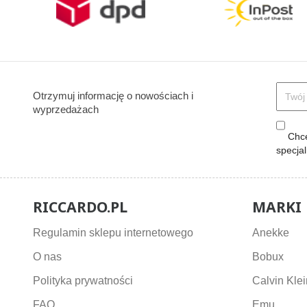
Otrzymuj informację o nowościach i
wyprzedażach
Chcę
specja
RICCARDO.PL
MARKI
Regulamin sklepu internetowego
Anekke
O nas
Bobux
Polityka prywatności
Calvin Klei
FAQ
Emu