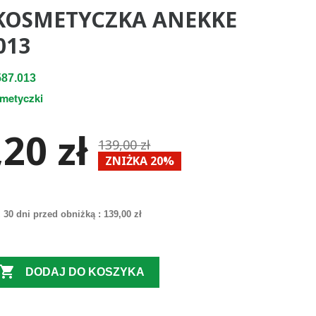
KOSMETYCZKA ANEKKE
013
87.013
metyczki
20 zł
139,00 zł
ZNIŻKA 20%
 30 dni przed obniżką :
139,00 zł

DODAJ DO KOSZYKA