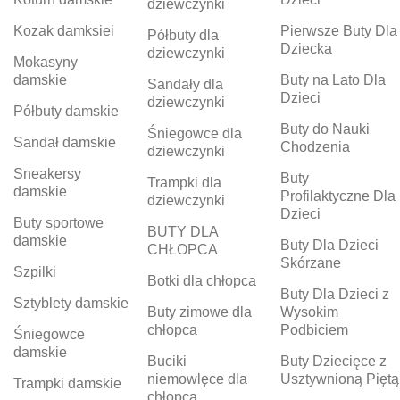
dziewczynki
Kozak damksiei
Pierwsze Buty Dla
Półbuty dla
Dziecka
dziewczynki
Mokasyny
damskie
Buty na Lato Dla
Sandały dla
Dzieci
dziewczynki
Półbuty damskie
Buty do Nauki
Śniegowce dla
Sandał damskie
Chodzenia
dziewczynki
Sneakersy
Buty
Trampki dla
damskie
Profilaktyczne Dla
dziewczynki
Dzieci
Buty sportowe
BUTY DLA
damskie
Buty Dla Dzieci
CHŁOPCA
Skórzane
Szpilki
Botki dla chłopca
Buty Dla Dzieci z
Sztyblety damskie
Buty zimowe dla
Wysokim
chłopca
Podbiciem
Śniegowce
damskie
Buciki
Buty Dziecięce z
niemowlęce dla
Usztywnioną Piętą
Trampki damskie
chłopca