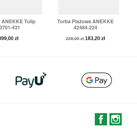
a ANEKKE Tulip
Torba Plażowa ANEKKE
T

ybki podgląd
Szybki podgląd
3701-431
42484-224
Cena
Cena
Cena
399,00 zł
183,20 zł
229,00 zł
podstawowa
Facebook
Instag