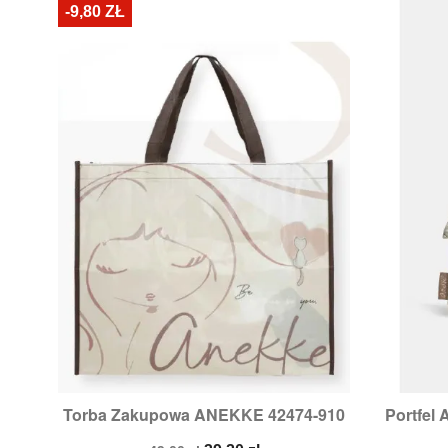
-9,80 ZŁ
Torba Zakupowa ANEKKE 42474-910
Portfel

Szybki podgląd