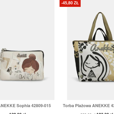
-45,80 ZŁ
 ANEKKE Sophia 42809-015
Torba Plażowa ANEKKE 4


Szybki podgląd
Szybki podglą