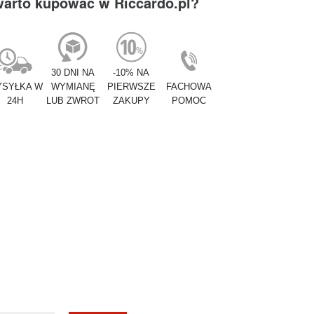
warto kupować w Riccardo.pl?
30 DNI NA
-10% NA
SYŁKA W
WYMIANĘ
PIERWSZE
FACHOWA
24H
LUB ZWROT
ZAKUPY
POMOC