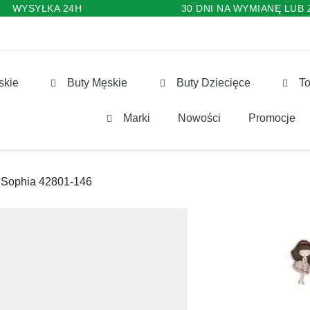
WYSYŁKA 24H
30 DNI NA WYMIANĘ LUB
skie
Buty Męskie
Buty Dziecięce
To
Marki
Nowości
Promocje
Sophia 42801-146