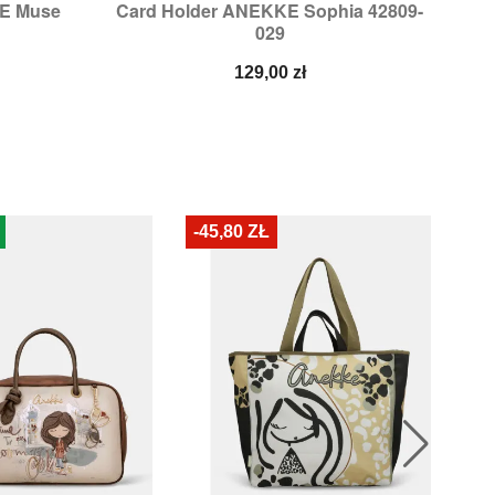
E Muse
Card Holder ANEKKE Sophia 42809-

d
Szybki podgląd
029
Cena
129,00 zł
-45,80 ZŁ
-7