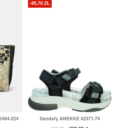
-95,70 ZŁ
2484-224
Sandały ANEKKE 42371-74

d
Szybki podgląd
Rozmiary:
37,
39,
40