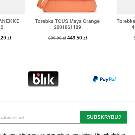
a ANEKKE
Torebka TOUS Maya Orange
Torebk


odgląd
Szybki podgląd
Sz
22
2001861109
4
na
Cena
Cena
,20 zł
449,50 zł
899,00 zł
a
podstawowa
 dostawać informację o promocjach, nowościach i innych akcjach