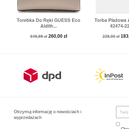
Torebka Do Ręki GUESS Eco
Torba Plażow


Szybki podgląd
Szybki p
Aldith...
42474-2
Cena
Cena
Cena
Ce
260,00 zł
183
649,99 zł
229,00 zł
podstawowa
podstawow
Otrzymuj informację o nowościach i
wyprzedażach
Chcę