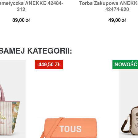
smetyczka ANEKKE 42484-
Torba Zakupowa ANEKK


Szybki podgląd
Szybki podglą
312
42474-920
Cena
Cena
89,00 zł
49,00 zł
SAMEJ KATEGORII:
-449,50 ZŁ
NOWOŚĆ