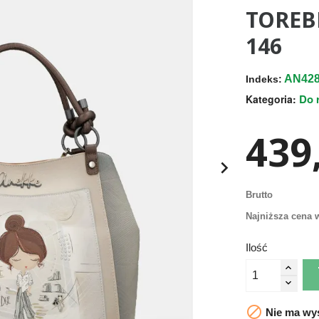
TOREB
146
AN428
Indeks:
Do 
Kategoria:
439,

Brutto
Najniższa cena w
Ilość

Nie ma wys