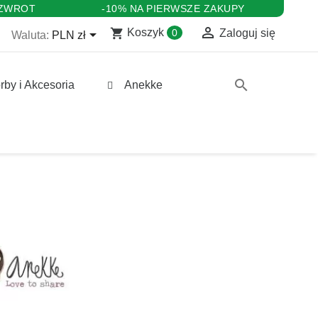
 ZWROT
-10% NA PIERWSZE ZAKUPY

shopping_cart

Koszyk
0
Zaloguj się
Waluta:
PLN zł
search
rby i Akcesoria
Anekke