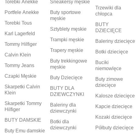
Torebki Anekke
Sneakersy męskie
Trzewiki dla
Portfele Anekke
Buty sportowe
chłopca
męskie
Torebki Tous
BUTY
Sztyblety męskie
DZIECIĘCE
Karl Lagerfeld
Trampki męskie
Baleriny dziecięce
Tommy Hilfiger
Trapery męskie
Botki dziecięce
Calvin Klein
Buty trekkingowe
Buciki
Tommy Jeans
męskie
niemowlęce
Czapki Męskie
Buty Dziecięce
Buty zimowe
dziecięce
Skarpetki Calvin
BUTY DLA
Klein
DZIEWCZYNKI
Kalosze dziecięce
Skarpetki Tommy
Baleriny dla
Kapcie dziecięce
Hilfiger
dziewczynki
Kozaki dziecięce
BUTY DAMSKIE
Botki dla
dziewczynki
Półbuty dziecięce
Buty Emu damskie