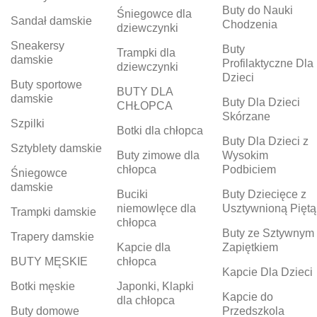
Buty do Nauki
Śniegowce dla
Sandał damskie
Chodzenia
dziewczynki
Sneakersy
Buty
Trampki dla
damskie
Profilaktyczne Dla
dziewczynki
Dzieci
Buty sportowe
BUTY DLA
damskie
Buty Dla Dzieci
CHŁOPCA
Skórzane
Szpilki
Botki dla chłopca
Buty Dla Dzieci z
Sztyblety damskie
Buty zimowe dla
Wysokim
chłopca
Podbiciem
Śniegowce
damskie
Buciki
Buty Dziecięce z
niemowlęce dla
Usztywnioną Piętą
Trampki damskie
chłopca
Buty ze Sztywnym
Trapery damskie
Kapcie dla
Zapiętkiem
BUTY MĘSKIE
chłopca
Kapcie Dla Dzieci
Botki męskie
Japonki, Klapki
Kapcie do
dla chłopca
Buty domowe
Przedszkola