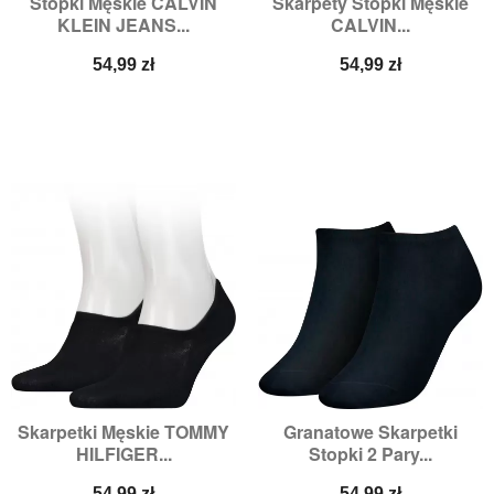
Stopki Męskie CALVIN
Skarpety Stopki Męskie
KLEIN JEANS...
CALVIN...
Cena
Cena
54,99 zł
54,99 zł
Skarpetki Męskie TOMMY
Granatowe Skarpetki
HILFIGER...
Stopki 2 Pary...
Cena
Cena
54,99 zł
54,99 zł