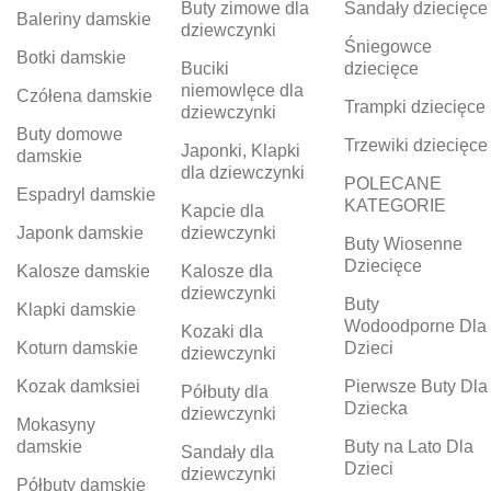
Buty zimowe dla
Sandały dziecięce
Baleriny damskie
dziewczynki
Śniegowce
Botki damskie
Buciki
dziecięce
niemowlęce dla
Czółena damskie
Trampki dziecięce
dziewczynki
Buty domowe
Trzewiki dziecięce
Japonki, Klapki
damskie
dla dziewczynki
POLECANE
Espadryl damskie
KATEGORIE
Kapcie dla
Japonk damskie
dziewczynki
Buty Wiosenne
Dziecięce
Kalosze damskie
Kalosze dla
dziewczynki
Buty
Klapki damskie
Wodoodporne Dla
Kozaki dla
Koturn damskie
Dzieci
dziewczynki
Kozak damksiei
Pierwsze Buty Dla
Półbuty dla
Dziecka
dziewczynki
Mokasyny
damskie
Buty na Lato Dla
Sandały dla
Dzieci
dziewczynki
Półbuty damskie