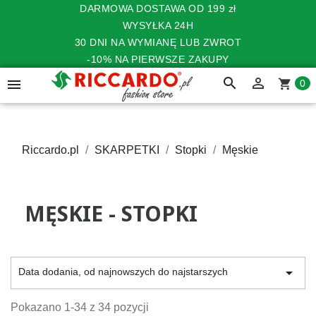
DARMOWA DOSTAWA OD 199 zł
WYSYŁKA 24H
30 DNI NA WYMIANĘ LUB ZWROT
-10% NA PIERWSZE ZAKUPY
search


shopping_cart
0
Riccardo.pl
SKARPETKI
Stopki
Męskie
MĘSKIE - STOPKI

Data dodania, od najnowszych do najstarszych
Pokazano 1-34 z 34 pozycji