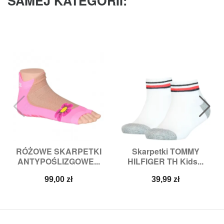
SAMEJ KATEGORII:
RÓŻOWE SKARPETKI
Skarpetki TOMMY
ANTYPOŚLIZGOWE...
HILFIGER TH Kids...
Cena
Cena
99,00 zł
39,99 zł