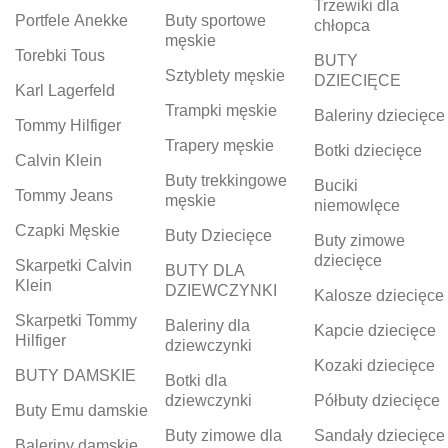
Trzewiki dla
Portfele Anekke
Buty sportowe
chłopca
męskie
Torebki Tous
BUTY
Sztyblety męskie
DZIECIĘCE
Karl Lagerfeld
Trampki męskie
Baleriny dziecięce
Tommy Hilfiger
Trapery męskie
Botki dziecięce
Calvin Klein
Buty trekkingowe
Buciki
Tommy Jeans
męskie
niemowlęce
Czapki Męskie
Buty Dziecięce
Buty zimowe
dziecięce
Skarpetki Calvin
BUTY DLA
Klein
DZIEWCZYNKI
Kalosze dziecięce
Skarpetki Tommy
Baleriny dla
Kapcie dziecięce
Hilfiger
dziewczynki
Kozaki dziecięce
BUTY DAMSKIE
Botki dla
dziewczynki
Półbuty dziecięce
Buty Emu damskie
Buty zimowe dla
Sandały dziecięce
Baleriny damskie