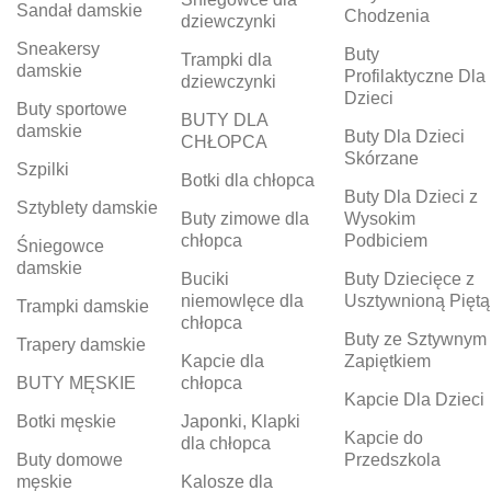
Sandał damskie
Chodzenia
dziewczynki
Sneakersy
Buty
Trampki dla
damskie
Profilaktyczne Dla
dziewczynki
Dzieci
Buty sportowe
BUTY DLA
damskie
Buty Dla Dzieci
CHŁOPCA
Skórzane
Szpilki
Botki dla chłopca
Buty Dla Dzieci z
Sztyblety damskie
Buty zimowe dla
Wysokim
chłopca
Podbiciem
Śniegowce
damskie
Buciki
Buty Dziecięce z
niemowlęce dla
Usztywnioną Piętą
Trampki damskie
chłopca
Buty ze Sztywnym
Trapery damskie
Kapcie dla
Zapiętkiem
BUTY MĘSKIE
chłopca
Kapcie Dla Dzieci
Botki męskie
Japonki, Klapki
Kapcie do
dla chłopca
Buty domowe
Przedszkola
męskie
Kalosze dla