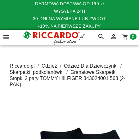
DARMOWA DOSTAWA OD 199 zł
WYSYŁKA 24H
30 DNI NA WYMIANĘ LUB ZWROT
-10% NA PIERWSZE ZAKUPY
search


shopping_cart
0
Riccardo.pl
Odzież
Odzież Dla Dziewczynki
Skarpetki, podkolanówki
Granatowe Skarpetki
Stopki 2 pary TOMMY HILFIGER 343024001 563 (2-
PAK)