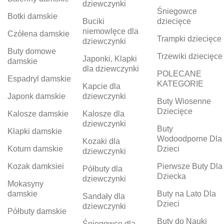
dziewczynki
Śniegowce
Botki damskie
Buciki
dziecięce
niemowlęce dla
Czółena damskie
Trampki dziecięce
dziewczynki
Buty domowe
Trzewiki dziecięce
Japonki, Klapki
damskie
dla dziewczynki
POLECANE
Espadryl damskie
KATEGORIE
Kapcie dla
Japonk damskie
dziewczynki
Buty Wiosenne
Dziecięce
Kalosze damskie
Kalosze dla
dziewczynki
Buty
Klapki damskie
Wodoodporne Dla
Kozaki dla
Koturn damskie
Dzieci
dziewczynki
Kozak damksiei
Pierwsze Buty Dla
Półbuty dla
Dziecka
dziewczynki
Mokasyny
damskie
Buty na Lato Dla
Sandały dla
Dzieci
dziewczynki
Półbuty damskie
Buty do Nauki
Śniegowce dla