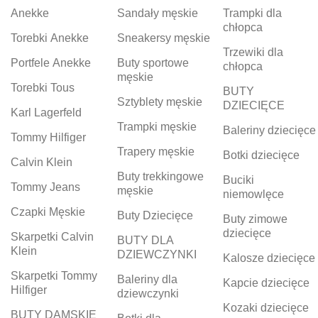
Anekke
Sandały męskie
Trampki dla
chłopca
Torebki Anekke
Sneakersy męskie
Trzewiki dla
Portfele Anekke
Buty sportowe
chłopca
męskie
Torebki Tous
BUTY
Sztyblety męskie
DZIECIĘCE
Karl Lagerfeld
Trampki męskie
Baleriny dziecięce
Tommy Hilfiger
Trapery męskie
Botki dziecięce
Calvin Klein
Buty trekkingowe
Buciki
Tommy Jeans
męskie
niemowlęce
Czapki Męskie
Buty Dziecięce
Buty zimowe
dziecięce
Skarpetki Calvin
BUTY DLA
Klein
DZIEWCZYNKI
Kalosze dziecięce
Skarpetki Tommy
Baleriny dla
Kapcie dziecięce
Hilfiger
dziewczynki
Kozaki dziecięce
BUTY DAMSKIE