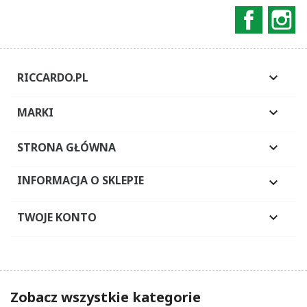
Faceboo
In
RICCARDO.PL

MARKI

STRONA GŁÓWNA

INFORMACJA O SKLEPIE

TWOJE KONTO

Zobacz wszystkie kategorie