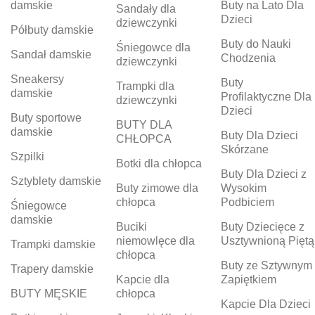
damskie
Buty na Lato Dla
Sandały dla
Dzieci
dziewczynki
Półbuty damskie
Buty do Nauki
Śniegowce dla
Sandał damskie
Chodzenia
dziewczynki
Sneakersy
Buty
Trampki dla
damskie
Profilaktyczne Dla
dziewczynki
Dzieci
Buty sportowe
BUTY DLA
damskie
Buty Dla Dzieci
CHŁOPCA
Skórzane
Szpilki
Botki dla chłopca
Buty Dla Dzieci z
Sztyblety damskie
Buty zimowe dla
Wysokim
chłopca
Podbiciem
Śniegowce
damskie
Buciki
Buty Dziecięce z
niemowlęce dla
Usztywnioną Piętą
Trampki damskie
chłopca
Buty ze Sztywnym
Trapery damskie
Kapcie dla
Zapiętkiem
BUTY MĘSKIE
chłopca
Kapcie Dla Dzieci