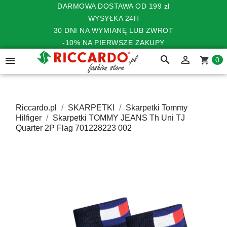
DARMOWA DOSTAWA OD 199 zł
WYSYŁKA 24H
30 DNI NA WYMIANĘ LUB ZWROT
-10% NA PIERWSZE ZAKUPY
search


shopping_cart
0
Riccardo.pl
SKARPETKI
Skarpetki Tommy
Hilfiger
Skarpetki TOMMY JEANS Th Uni TJ
Quarter 2P Flag 701228223 002