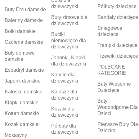
Botki dla
dziewczynki
Półbuty dziecięce
Buty Emu damskie
Buty zimowe dla
Sandały dziecięce
Baleriny damskie
dziewczynki
Śniegowce
Botki damskie
Buciki
dziecięce
niemowlęce dla
Czółena damskie
Trampki dziecięce
dziewczynki
Buty domowe
Trzewiki dziecięce
Japonki, Klapki
damskie
dla dziewczynki
POLECANE
Espadryl damskie
KATEGORIE
Kapcie dla
Japonk damskie
dziewczynki
Buty Wiosenne
Dziecięce
Kalosze damskie
Kalosze dla
dziewczynki
Buty
Klapki damskie
Wodoodporne Dla
Kozaki dla
Koturn damskie
Dzieci
dziewczynki
Kozak damksiei
Pierwsze Buty Dla
Półbuty dla
Dziecka
dziewczynki
Mokasyny