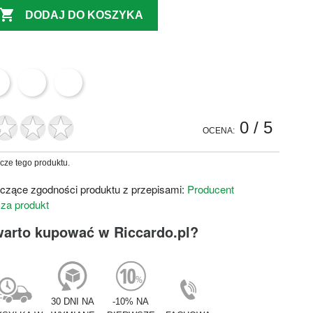

DODAJ DO KOSZYKA
0
/ 5
OCENA:
zcze tego produktu.
czące zgodności produktu z przepisami:
Producent
 za produkt
warto kupować w Riccardo.pl?
30 DNI NA
-10% NA