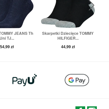
i TOMMY JEANS Th
Skarpetki Dziecięce TOMMY
Sk

ybki podgląd
Szybki podgląd
Uni TJ...
HILFIGER...
35/38,
39/42,
43/46
Rozmiary:
27/30,
31/34,
35/38,
39/42
Cena
Cena
54,99 zł
44,99 zł
Facebook
Instag