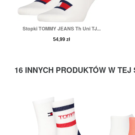
Stopki TOMMY JEANS Th Uni TJ...

Szybki podgląd
Rozmiary:
43/46
Cena
54,99 zł
16 INNYCH PRODUKTÓW W TEJ 