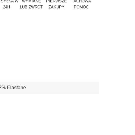
SYŁKA W
WYMIANĘ
PIERWSZE
FACHOWA
24H
LUB ZWROT
ZAKUPY
POMOC
2% Elastane