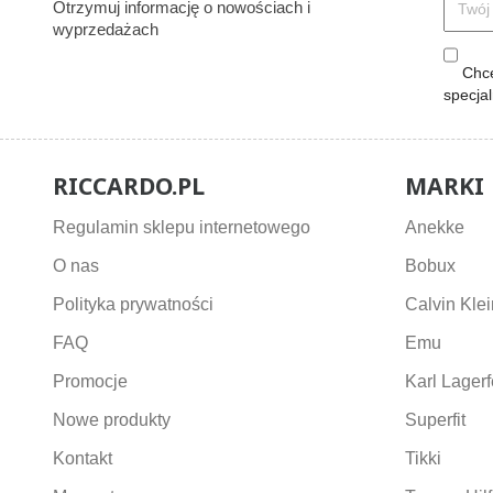
Otrzymuj informację o nowościach i
wyprzedażach
Chcę
specja
RICCARDO.PL
MARKI
Regulamin sklepu internetowego
Anekke
O nas
Bobux
Polityka prywatności
Calvin Klei
FAQ
Emu
Promocje
Karl Lagerf
Nowe produkty
Superfit
Kontakt
Tikki