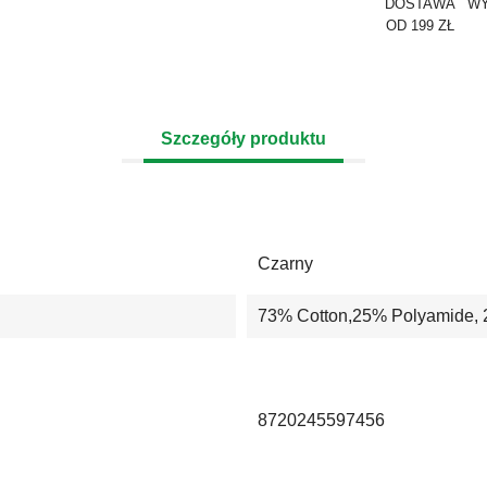
DOSTAWA
WY
OD 199 ZŁ
Szczegóły produktu
Czarny
73% Cotton,25% Polyamide, 
8720245597456