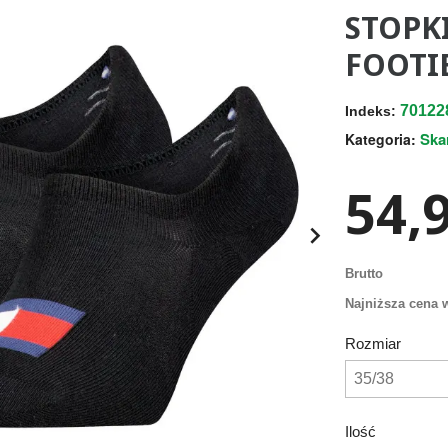
STOPK
FOOTIE
70122
Indeks:
Ska
Kategoria:
54,9

Brutto
Najniższa cena w
Rozmiar
Ilość