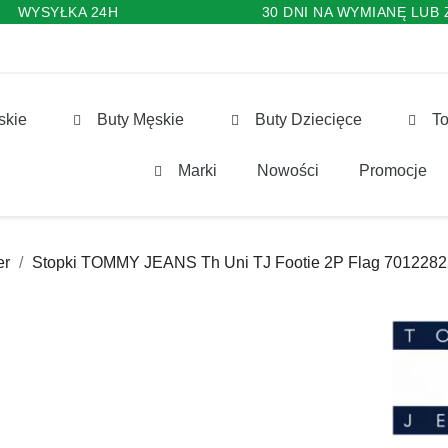
WYSYŁKA 24H
30 DNI NA WYMIANĘ LUB
skie
Buty Męskie
Buty Dziecięce
To
Marki
Nowości
Promocje
er
Stopki TOMMY JEANS Th Uni TJ Footie 2P Flag 7012282