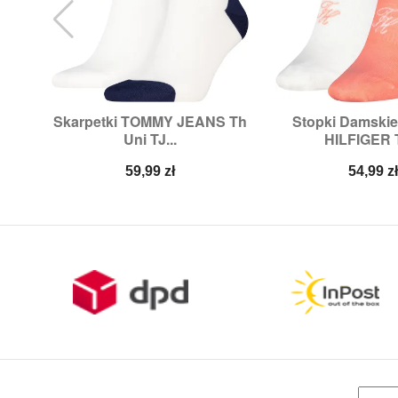
Skarpetki TOMMY JEANS Th
Stopki Damski


Szybki podgląd
Szybki p
Uni TJ...
HILFIGER T
Rozmiary:
35/38,
39/42,
43/46
Rozmiary:
35/3
Cena
Cena
59,99 zł
54,99 z