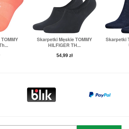
e TOMMY
Skarpetki Męskie TOMMY
Skarpetk


odgląd
Szybki podgląd
Sz
h...
HILFIGER TH...
8,
39/42
Rozmiary:
39/42,
43/46
Rozmiary:
Cena
ł
54,99 zł