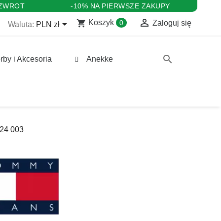
 ZWROT
-10% NA PIERWSZE ZAKUPY

shopping_cart

Koszyk
0
Zaloguj się
Waluta:
PLN zł
search
rby i Akcesoria
Anekke
24 003