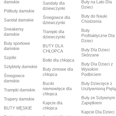
damskie
Buty na Lato Dla
Sandały dla
Dzieci
dziewczynki
Półbuty damskie
Buty do Nauki
Śniegowce dla
Sandał damskie
Chodzenia
dziewczynki
Sneakersy
Buty
Trampki dla
damskie
Profilaktyczne Dla
dziewczynki
Dzieci
Buty sportowe
BUTY DLA
damskie
Buty Dla Dzieci
CHŁOPCA
Skórzane
Szpilki
Botki dla chłopca
Buty Dla Dzieci z
Sztyblety damskie
Buty zimowe dla
Wysokim
chłopca
Podbiciem
Śniegowce
damskie
Buciki
Buty Dziecięce z
niemowlęce dla
Usztywnioną Piętą
Trampki damskie
chłopca
Buty ze Sztywnym
Trapery damskie
Kapcie dla
Zapiętkiem
BUTY MĘSKIE
chłopca
Kapcie Dla Dzieci