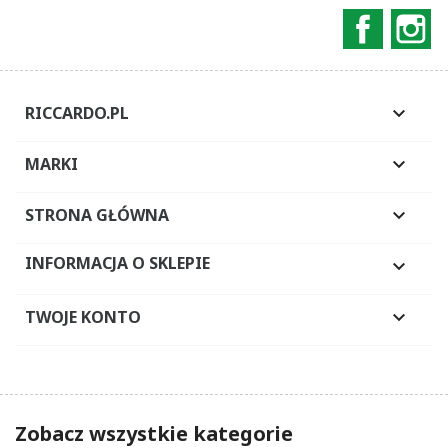
Faceboo
In
RICCARDO.PL

MARKI

STRONA GŁÓWNA

INFORMACJA O SKLEPIE

TWOJE KONTO

Zobacz wszystkie kategorie