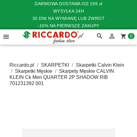
DARMOWA DOSTAWA OD 199 zł
WYSYŁKA 24H
30 DNI NA WYMIANĘ LUB ZWROT
-10% NA PIERWSZE ZAKUPY
search


shopping_cart
0
Riccardo.pl
SKARPETKI
Skarpetki Calvin Klein
Skarpetki Męskie
Skarpety Męskie CALVIN
KLEIN Ck Men QUARTER 2P SHADOW RIB
701231392 001