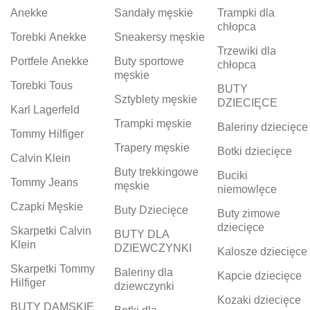
Anekke
Sandały męskie
Trampki dla
chłopca
Torebki Anekke
Sneakersy męskie
Trzewiki dla
Portfele Anekke
Buty sportowe
chłopca
męskie
Torebki Tous
BUTY
Sztyblety męskie
DZIECIĘCE
Karl Lagerfeld
Trampki męskie
Baleriny dziecięce
Tommy Hilfiger
Trapery męskie
Botki dziecięce
Calvin Klein
Buty trekkingowe
Buciki
Tommy Jeans
męskie
niemowlęce
Czapki Męskie
Buty Dziecięce
Buty zimowe
dziecięce
Skarpetki Calvin
BUTY DLA
Klein
DZIEWCZYNKI
Kalosze dziecięce
Skarpetki Tommy
Baleriny dla
Kapcie dziecięce
Hilfiger
dziewczynki
Kozaki dziecięce
BUTY DAMSKIE