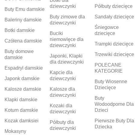
Botki dla
dziewczynki
Półbuty dziecięce
Buty Emu damskie
Buty zimowe dla
Sandały dziecięce
Baleriny damskie
dziewczynki
Śniegowce
Botki damskie
Buciki
dziecięce
niemowlęce dla
Czółena damskie
Trampki dziecięce
dziewczynki
Buty domowe
Trzewiki dziecięce
Japonki, Klapki
damskie
dla dziewczynki
POLECANE
Espadryl damskie
KATEGORIE
Kapcie dla
Japonk damskie
dziewczynki
Buty Wiosenne
Dziecięce
Kalosze damskie
Kalosze dla
dziewczynki
Buty
Klapki damskie
Wodoodporne Dla
Kozaki dla
Koturn damskie
Dzieci
dziewczynki
Kozak damksiei
Pierwsze Buty Dla
Półbuty dla
Dziecka
dziewczynki
Mokasyny