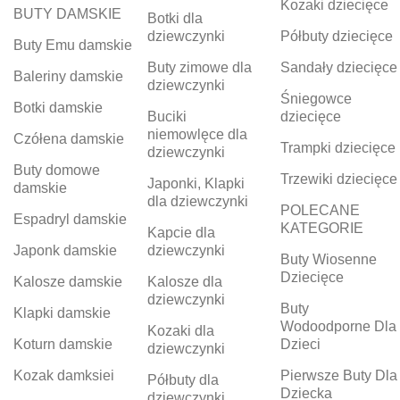
Kozaki dziecięce
BUTY DAMSKIE
Botki dla
dziewczynki
Półbuty dziecięce
Buty Emu damskie
Buty zimowe dla
Sandały dziecięce
Baleriny damskie
dziewczynki
Śniegowce
Botki damskie
Buciki
dziecięce
niemowlęce dla
Czółena damskie
Trampki dziecięce
dziewczynki
Buty domowe
Trzewiki dziecięce
Japonki, Klapki
damskie
dla dziewczynki
POLECANE
Espadryl damskie
KATEGORIE
Kapcie dla
Japonk damskie
dziewczynki
Buty Wiosenne
Dziecięce
Kalosze damskie
Kalosze dla
dziewczynki
Buty
Klapki damskie
Wodoodporne Dla
Kozaki dla
Koturn damskie
Dzieci
dziewczynki
Kozak damksiei
Pierwsze Buty Dla
Półbuty dla
Dziecka
dziewczynki