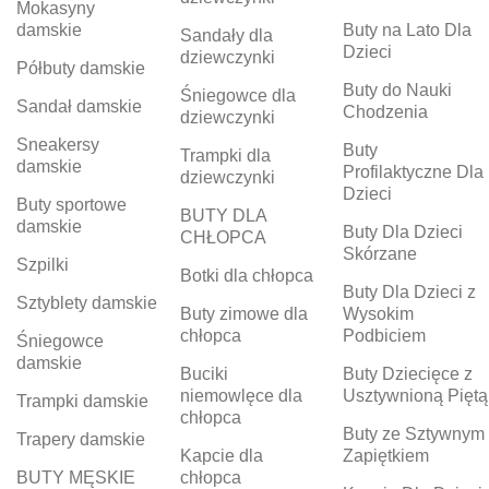
Mokasyny
damskie
Buty na Lato Dla
Sandały dla
Dzieci
dziewczynki
Półbuty damskie
Buty do Nauki
Śniegowce dla
Sandał damskie
Chodzenia
dziewczynki
Sneakersy
Buty
Trampki dla
damskie
Profilaktyczne Dla
dziewczynki
Dzieci
Buty sportowe
BUTY DLA
damskie
Buty Dla Dzieci
CHŁOPCA
Skórzane
Szpilki
Botki dla chłopca
Buty Dla Dzieci z
Sztyblety damskie
Buty zimowe dla
Wysokim
chłopca
Podbiciem
Śniegowce
damskie
Buciki
Buty Dziecięce z
niemowlęce dla
Usztywnioną Piętą
Trampki damskie
chłopca
Buty ze Sztywnym
Trapery damskie
Kapcie dla
Zapiętkiem
BUTY MĘSKIE
chłopca