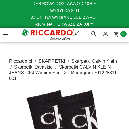
DARMOWA DOSTAWA OD 199 zł
WYSYŁKA 24H
30 DNI NA WYMIANĘ LUB ZWROT
-10% NA PIERWSZE ZAKUPY
search


shopping_cart
0
Riccardo.pl
SKARPETKI
Skarpetki Calvin Klein
Skarpetki Damskie
Skarpetki CALVIN KLEIN
JEANS CKJ Women Sock 2P Monogram 701228811
001