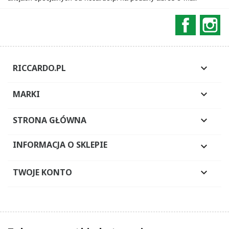
Faceboo
In
RICCARDO.PL

MARKI

STRONA GŁÓWNA

INFORMACJA O SKLEPIE

TWOJE KONTO
