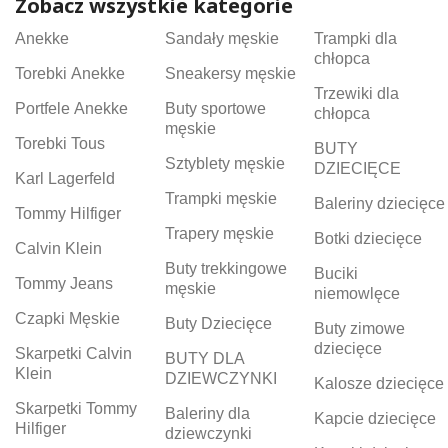
Zobacz wszystkie kategorie
Anekke
Sandały męskie
Trampki dla
chłopca
Torebki Anekke
Sneakersy męskie
Trzewiki dla
Portfele Anekke
Buty sportowe
chłopca
męskie
Torebki Tous
BUTY
Sztyblety męskie
DZIECIĘCE
Karl Lagerfeld
Trampki męskie
Baleriny dziecięce
Tommy Hilfiger
Trapery męskie
Botki dziecięce
Calvin Klein
Buty trekkingowe
Buciki
Tommy Jeans
męskie
niemowlęce
Czapki Męskie
Buty Dziecięce
Buty zimowe
dziecięce
Skarpetki Calvin
BUTY DLA
Klein
DZIEWCZYNKI
Kalosze dziecięce
Skarpetki Tommy
Baleriny dla
Kapcie dziecięce
Hilfiger
dziewczynki