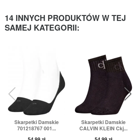
14 INNYCH PRODUKTÓW W TEJ
SAMEJ KATEGORII:
Skarpetki Damskie
Skarpetki Damskie
701218767 001...
CALVIN KLEIN Ckj...
Cena
Cena
54,99 zł
54,99 zł