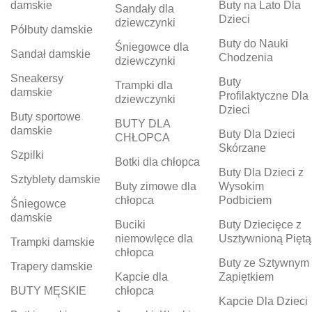
damskie
Buty na Lato Dla
Sandały dla
Dzieci
dziewczynki
Półbuty damskie
Buty do Nauki
Śniegowce dla
Sandał damskie
Chodzenia
dziewczynki
Sneakersy
Buty
Trampki dla
damskie
Profilaktyczne Dla
dziewczynki
Dzieci
Buty sportowe
BUTY DLA
damskie
Buty Dla Dzieci
CHŁOPCA
Skórzane
Szpilki
Botki dla chłopca
Buty Dla Dzieci z
Sztyblety damskie
Buty zimowe dla
Wysokim
chłopca
Podbiciem
Śniegowce
damskie
Buciki
Buty Dziecięce z
niemowlęce dla
Usztywnioną Piętą
Trampki damskie
chłopca
Buty ze Sztywnym
Trapery damskie
Kapcie dla
Zapiętkiem
BUTY MĘSKIE
chłopca
Kapcie Dla Dzieci