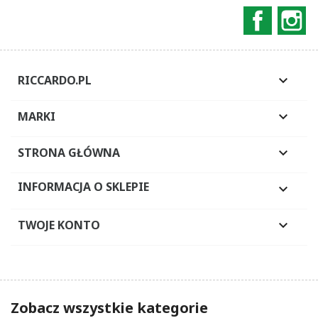
Faceboo
In
RICCARDO.PL

MARKI

STRONA GŁÓWNA

INFORMACJA O SKLEPIE

TWOJE KONTO

Zobacz wszystkie kategorie