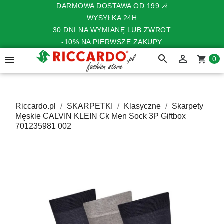
DARMOWA DOSTAWA OD 199 zł
WYSYŁKA 24H
30 DNI NA WYMIANĘ LUB ZWROT
-10% NA PIERWSZE ZAKUPY
search


shopping_cart
0
Riccardo.pl
SKARPETKI
Klasyczne
Skarpety
Męskie CALVIN KLEIN Ck Men Sock 3P Giftbox
701235981 002