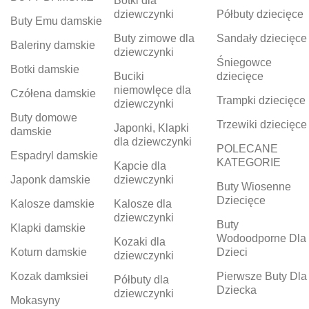
Botki dla
dziewczynki
Półbuty dziecięce
Buty Emu damskie
Buty zimowe dla
Sandały dziecięce
Baleriny damskie
dziewczynki
Śniegowce
Botki damskie
Buciki
dziecięce
niemowlęce dla
Czółena damskie
Trampki dziecięce
dziewczynki
Buty domowe
Trzewiki dziecięce
Japonki, Klapki
damskie
dla dziewczynki
POLECANE
Espadryl damskie
KATEGORIE
Kapcie dla
Japonk damskie
dziewczynki
Buty Wiosenne
Dziecięce
Kalosze damskie
Kalosze dla
dziewczynki
Buty
Klapki damskie
Wodoodporne Dla
Kozaki dla
Koturn damskie
Dzieci
dziewczynki
Kozak damksiei
Pierwsze Buty Dla
Półbuty dla
Dziecka
dziewczynki
Mokasyny