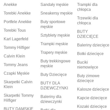
Anekke
Sandały męskie
Trampki dla
chłopca
Torebki Anekke
Sneakersy męskie
Trzewiki dla
Portfele Anekke
Buty sportowe
chłopca
męskie
Torebki Tous
BUTY
Sztyblety męskie
DZIECIĘCE
Karl Lagerfeld
Trampki męskie
Baleriny dziecięce
Tommy Hilfiger
Trapery męskie
Botki dziecięce
Calvin Klein
Buty trekkingowe
Buciki
Tommy Jeans
męskie
niemowlęce
Czapki Męskie
Buty Dziecięce
Buty zimowe
dziecięce
Skarpetki Calvin
BUTY DLA
Klein
DZIEWCZYNKI
Kalosze dziecięce
Skarpetki Tommy
Baleriny dla
Kapcie dziecięce
Hilfiger
dziewczynki
Kozaki dziecięce
BUTY DAMSKIE