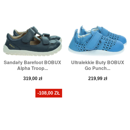
Sandały Barefoot BOBUX
Ultralekkie Buty BOBUX
Alpha Troop...
Go Punch...
Cena
Cena
319,00 zł
219,99 zł
-108,00 ZŁ