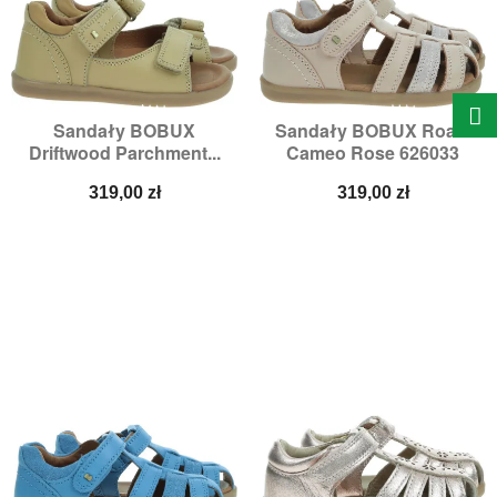
Sandały BOBUX
Sandały BOBUX Roam
Driftwood Parchment...
Cameo Rose 626033
Cena
Cena
319,00 zł
319,00 zł