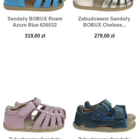
Sandały BOBUX Roam
Zabudowane Sandały
Azure Blue 626032
BOBUX Chelsea...
Cena
Cena
319,00 zł
279,00 zł