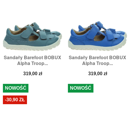
Sandały Barefoot BOBUX
Sandały Barefoot BOBUX
Alpha Troop...
Alpha Troop...
Cena
Cena
319,00 zł
319,00 zł
NOWOŚĆ
NOWOŚĆ
-30,90 ZŁ