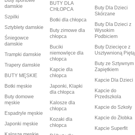
Buty sportowe
BUTY DLA
damskie
Buty Dla Dzieci
CHŁOPCA
Skórzane
Szpilki
Botki dla chłopca
Buty Dla Dzieci z
Sztyblety damskie
Buty zimowe dla
Wysokim
chłopca
Podbiciem
Śniegowce
damskie
Buciki
Buty Dziecięce z
niemowlęce dla
Usztywnioną Piętą
Trampki damskie
chłopca
Buty ze Sztywnym
Trapery damskie
Kapcie dla
Zapiętkiem
BUTY MĘSKIE
chłopca
Kapcie Dla Dzieci
Botki męskie
Japonki, Klapki
Kapcie do
dla chłopca
Buty domowe
Przedszkola
męskie
Kalosze dla
Kapcie do Szkoły
chłopca
Espadryle męskie
Kapcie do Żłobka
Kozaki dla
Japonki męskie
chłopca
Kapcie Superfit
Kalosze męskie