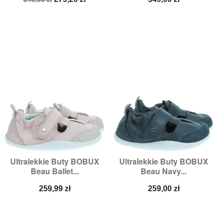
podstawowa
Ultralekkie Buty BOBUX
Ultralekkie Buty BOBUX
Beau Ballet...
Beau Navy...
Cena
Cena
259,99 zł
259,00 zł