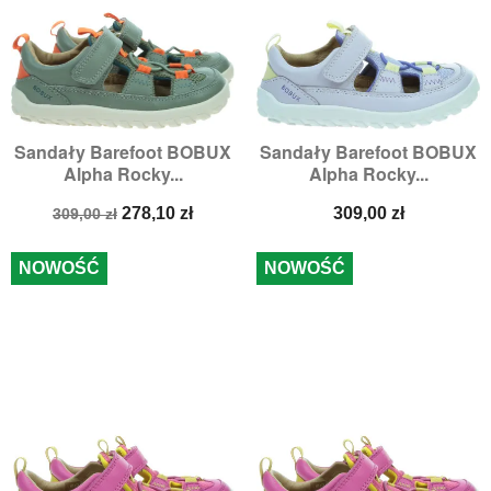
Sandały Barefoot BOBUX
Sandały Barefoot BOBUX
Alpha Rocky...
Alpha Rocky...
Cena
Cena
Cena
278,10 zł
309,00 zł
309,00 zł
podstawowa
NOWOŚĆ
NOWOŚĆ