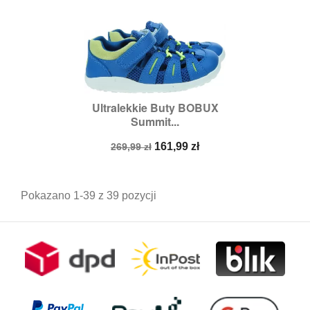
Ultralekkie Buty BOBUX
Summit...
Cena
Cena
161,99 zł
269,99 zł
podstawowa
Pokazano 1-39 z 39 pozycji