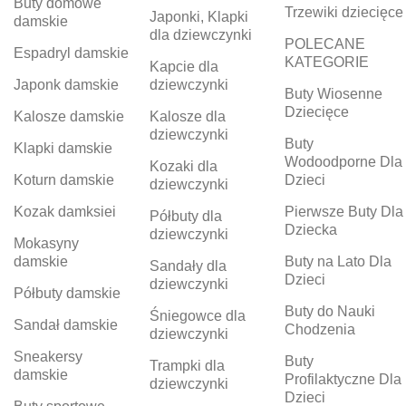
Buty domowe
Trzewiki dziecięce
Japonki, Klapki
damskie
dla dziewczynki
POLECANE
Espadryl damskie
KATEGORIE
Kapcie dla
Japonk damskie
dziewczynki
Buty Wiosenne
Dziecięce
Kalosze damskie
Kalosze dla
dziewczynki
Buty
Klapki damskie
Wodoodporne Dla
Kozaki dla
Koturn damskie
Dzieci
dziewczynki
Kozak damksiei
Pierwsze Buty Dla
Półbuty dla
Dziecka
dziewczynki
Mokasyny
damskie
Buty na Lato Dla
Sandały dla
Dzieci
dziewczynki
Półbuty damskie
Buty do Nauki
Śniegowce dla
Sandał damskie
Chodzenia
dziewczynki
Sneakersy
Buty
Trampki dla
damskie
Profilaktyczne Dla
dziewczynki
Dzieci