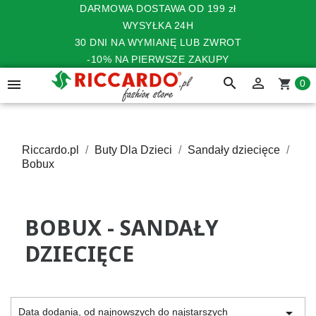
DARMOWA DOSTAWA OD 199 zł
WYSYŁKA 24H
30 DNI NA WYMIANĘ LUB ZWROT
-10% NA PIERWSZE ZAKUPY
search


shopping_cart
0
Riccardo.pl
Buty Dla Dzieci
Sandały dziecięce
Bobux
BOBUX - SANDAŁY
DZIECIĘCE

Data dodania, od najnowszych do najstarszych