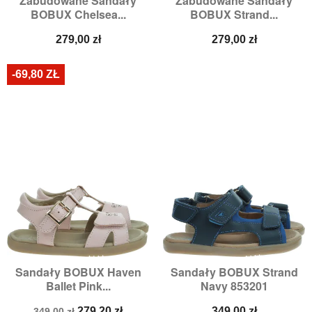
Zabudowane Sandały
Zabudowane Sandały
BOBUX Chelsea...
BOBUX Strand...
Cena
Cena
279,00 zł
279,00 zł
-69,80 ZŁ
Sandały BOBUX Haven
Sandały BOBUX Strand
Ballet Pink...
Navy 853201
Cena
Cena
Cena
279,20 zł
349,00 zł
349,00 zł