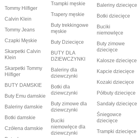
Trampki męskie
Baleriny dziecięce
Tommy Hilfiger
Trapery męskie
Botki dziecięce
Calvin Klein
Buty trekkingowe
Buciki
Tommy Jeans
męskie
niemowlęce
Czapki Męskie
Buty Dziecięce
Buty zimowe
dziecięce
Skarpetki Calvin
BUTY DLA
Klein
DZIEWCZYNKI
Kalosze dziecięce
Skarpetki Tommy
Baleriny dla
Kapcie dziecięce
Hilfiger
dziewczynki
Kozaki dziecięce
BUTY DAMSKIE
Botki dla
dziewczynki
Półbuty dziecięce
Buty Emu damskie
Buty zimowe dla
Sandały dziecięce
Baleriny damskie
dziewczynki
Śniegowce
Botki damskie
Buciki
dziecięce
niemowlęce dla
Czółena damskie
Trampki dziecięce
dziewczynki