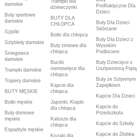
Trampki dla
damskie
Profilaktyczne Dla
dziewczynki
Dzieci
Buty sportowe
BUTY DLA
damskie
Buty Dla Dzieci
CHŁOPCA
Skórzane
Szpilki
Botki dla chłopca
Buty Dla Dzieci z
Sztyblety damskie
Buty zimowe dla
Wysokim
chłopca
Podbiciem
Śniegowce
damskie
Buciki
Buty Dziecięce z
niemowlęce dla
Usztywnioną Piętą
Trampki damskie
chłopca
Buty ze Sztywnym
Trapery damskie
Kapcie dla
Zapiętkiem
BUTY MĘSKIE
chłopca
Kapcie Dla Dzieci
Botki męskie
Japonki, Klapki
Kapcie do
dla chłopca
Buty domowe
Przedszkola
męskie
Kalosze dla
Kapcie do Szkoły
chłopca
Espadryle męskie
Kapcie do Żłobka
Kozaki dla