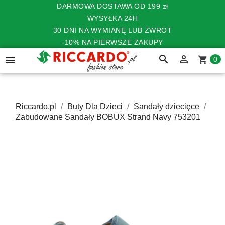
DARMOWA DOSTAWA OD 199 zł
WYSYŁKA 24H
30 DNI NA WYMIANĘ LUB ZWROT
-10% NA PIERWSZE ZAKUPY
search


shopping_cart
0
Riccardo.pl
Buty Dla Dzieci
Sandały dziecięce
Zabudowane Sandały BOBUX Strand Navy 753201