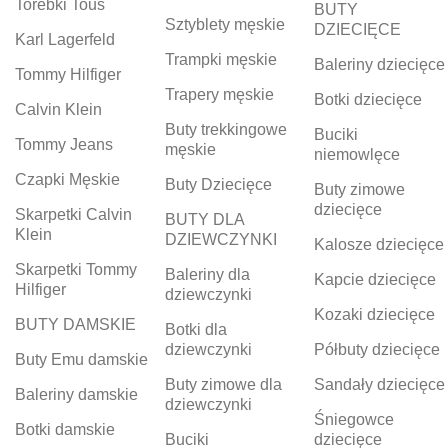
Torebki Tous
BUTY
Sztyblety męskie
DZIECIĘCE
Karl Lagerfeld
Trampki męskie
Baleriny dziecięce
Tommy Hilfiger
Trapery męskie
Botki dziecięce
Calvin Klein
Buty trekkingowe
Buciki
Tommy Jeans
męskie
niemowlęce
Czapki Męskie
Buty Dziecięce
Buty zimowe
dziecięce
Skarpetki Calvin
BUTY DLA
Klein
DZIEWCZYNKI
Kalosze dziecięce
Skarpetki Tommy
Baleriny dla
Kapcie dziecięce
Hilfiger
dziewczynki
Kozaki dziecięce
BUTY DAMSKIE
Botki dla
dziewczynki
Półbuty dziecięce
Buty Emu damskie
Buty zimowe dla
Sandały dziecięce
Baleriny damskie
dziewczynki
Śniegowce
Botki damskie
Buciki
dziecięce