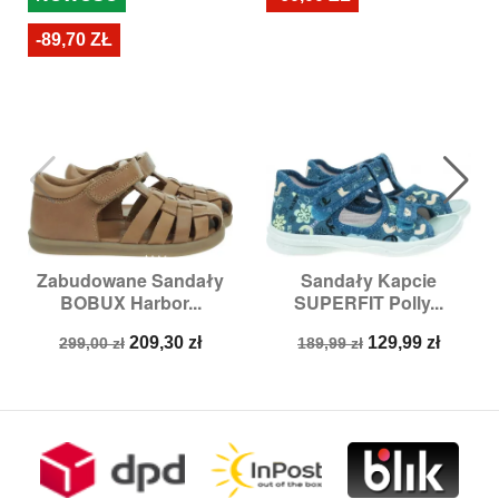
-89,70 ZŁ
Zabudowane Sandały
Sandały Kapcie
BOBUX Harbor...
SUPERFIT Polly...
Cena
Cena
Cena
Cena
209,30 zł
129,99 zł
299,00 zł
189,99 zł
podstawowa
podstawowa