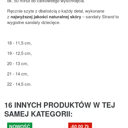
ok. 50 minut do całkowitego wyschnięcia.
Ręcznie szyte z dbałością o każdy detal, wykonane
z
najwyższej jakości naturalnej skóry
– sandały Strand to
wygodne sandały dziecięce.
18 - 11,5 cm,
19 - 12,5 cm,
20 - 13 cm,
21 - 14 cm,
22 - 14,5 cm.
16 INNYCH PRODUKTÓW W TEJ
SAMEJ KATEGORII:
NOWOŚĆ
-60,00 ZŁ