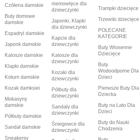
niemowlęce dla
Czółena damskie
Trampki dziecięce
dziewczynki
Buty domowe
Trzewiki dziecięce
Japonki, Klapki
damskie
dla dziewczynki
POLECANE
Espadryl damskie
KATEGORIE
Kapcie dla
Japonk damskie
dziewczynki
Buty Wiosenne
Dziecięce
Kalosze damskie
Kalosze dla
dziewczynki
Buty
Klapki damskie
Wodoodporne Dla
Kozaki dla
Koturn damskie
Dzieci
dziewczynki
Kozak damksiei
Pierwsze Buty Dla
Półbuty dla
Dziecka
dziewczynki
Mokasyny
damskie
Buty na Lato Dla
Sandały dla
Dzieci
dziewczynki
Półbuty damskie
Buty do Nauki
Śniegowce dla
Sandał damskie
Chodzenia
dziewczynki
Sneakersy
Buty