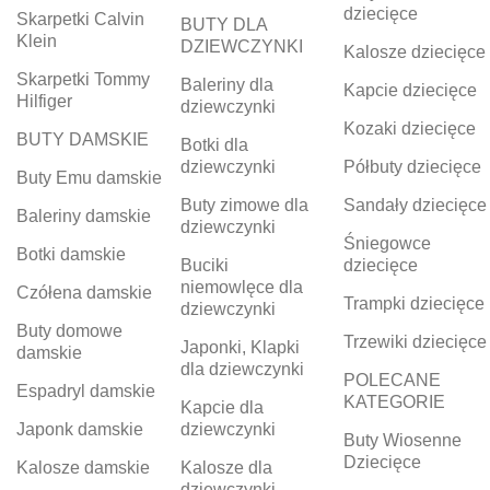
dziecięce
Skarpetki Calvin
BUTY DLA
Klein
DZIEWCZYNKI
Kalosze dziecięce
Skarpetki Tommy
Baleriny dla
Kapcie dziecięce
Hilfiger
dziewczynki
Kozaki dziecięce
BUTY DAMSKIE
Botki dla
dziewczynki
Półbuty dziecięce
Buty Emu damskie
Buty zimowe dla
Sandały dziecięce
Baleriny damskie
dziewczynki
Śniegowce
Botki damskie
Buciki
dziecięce
niemowlęce dla
Czółena damskie
Trampki dziecięce
dziewczynki
Buty domowe
Trzewiki dziecięce
Japonki, Klapki
damskie
dla dziewczynki
POLECANE
Espadryl damskie
KATEGORIE
Kapcie dla
Japonk damskie
dziewczynki
Buty Wiosenne
Dziecięce
Kalosze damskie
Kalosze dla
dziewczynki