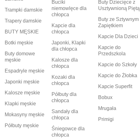
Buciki
Buty Dziecięce z
niemowlęce dla
Usztywnioną Piętą
Trampki damskie
chłopca
Buty ze Sztywnym
Trapery damskie
Kapcie dla
Zapiętkiem
BUTY MĘSKIE
chłopca
Kapcie Dla Dzieci
Botki męskie
Japonki, Klapki
Kapcie do
dla chłopca
Buty domowe
Przedszkola
męskie
Kalosze dla
Kapcie do Szkoły
chłopca
Espadryle męskie
Kapcie do Żłobka
Kozaki dla
Japonki męskie
chłopca
Kapcie Superfit
Kalosze męskie
Półbuty dla
Bobux
chłopca
Klapki męskie
Mrugała
Sandały dla
Mokasyny męskie
chłopca
Primigi
Półbuty męskie
Śniegowce dla
chłopca