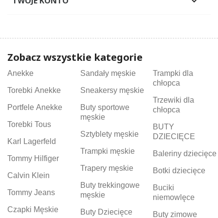
TWOJE KONTO

Zobacz wszystkie kategorie
Anekke
Sandały męskie
Trampki dla
chłopca
Torebki Anekke
Sneakersy męskie
Trzewiki dla
Portfele Anekke
Buty sportowe
chłopca
męskie
Torebki Tous
BUTY
Sztyblety męskie
DZIECIĘCE
Karl Lagerfeld
Trampki męskie
Baleriny dziecięce
Tommy Hilfiger
Trapery męskie
Botki dziecięce
Calvin Klein
Buty trekkingowe
Buciki
Tommy Jeans
męskie
niemowlęce
Czapki Męskie
Buty Dziecięce
Buty zimowe