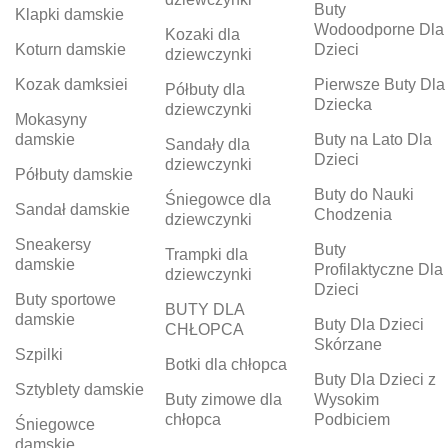
Buty
Klapki damskie
Wodoodporne Dla
Kozaki dla
Koturn damskie
Dzieci
dziewczynki
Kozak damksiei
Pierwsze Buty Dla
Półbuty dla
Dziecka
dziewczynki
Mokasyny
damskie
Buty na Lato Dla
Sandały dla
Dzieci
dziewczynki
Półbuty damskie
Buty do Nauki
Śniegowce dla
Sandał damskie
Chodzenia
dziewczynki
Sneakersy
Buty
Trampki dla
damskie
Profilaktyczne Dla
dziewczynki
Dzieci
Buty sportowe
BUTY DLA
damskie
Buty Dla Dzieci
CHŁOPCA
Skórzane
Szpilki
Botki dla chłopca
Buty Dla Dzieci z
Sztyblety damskie
Buty zimowe dla
Wysokim
chłopca
Podbiciem
Śniegowce
damskie