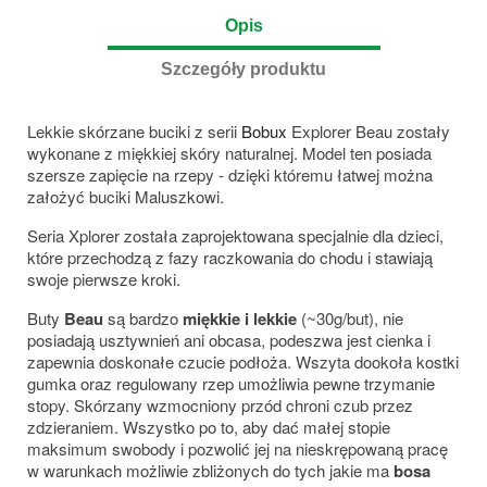
Opis
Szczegóły produktu
Lekkie skórzane buciki z serii
Bobux
Explorer Beau zostały
wykonane z miękkiej skóry naturalnej. Model ten posiada
szersze zapięcie na rzepy - dzięki któremu łatwej można
założyć buciki Maluszkowi.
Seria Xplorer została zaprojektowana specjalnie dla dzieci,
które przechodzą z fazy raczkowania do chodu i stawiają
swoje pierwsze kroki.
Buty
Beau
są bardzo
miękkie i lekkie
(~30g/but), nie
posiadają usztywnień ani obcasa, podeszwa jest cienka i
zapewnia doskonałe czucie podłoża. Wszyta dookoła kostki
gumka oraz regulowany rzep umożliwia pewne trzymanie
stopy. Skórzany wzmocniony przód chroni czub przez
zdzieraniem. Wszystko po to, aby dać małej stopie
maksimum swobody i pozwolić jej na nieskrępowaną pracę
w warunkach możliwie zbliżonych do tych jakie ma
bosa