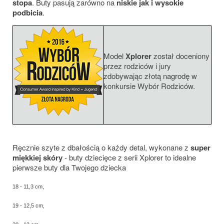
stopa
. Buty pasują zarówno na
niskie jak i wysokie
podbicia
.
Model
Xplorer
został doceniony
przez rodziców i jury
zdobywając złotą nagrodę w
konkursie Wybór Rodziców.
Ręcznie szyte z dbałością o każdy detal, wykonane z
super
miękkiej skóry
- buty dziecięce z serii Xplorer to idealne
pierwsze buty dla Twojego dziecka
18 - 11,3 cm,
19 - 12,5 cm,