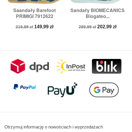
Saandały Barefoot
Sandały BIOMECANICS
PRIMIGI 7912622
Biogateo...
Cena
Cena
Cena
Cena
149,99 zł
202,99 zł
219,99 zł
289,99 zł
podstawowa
podstawowa
Otrzymuj informację o nowościach i wyprzedażach