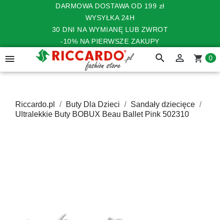
DARMOWA DOSTAWA OD 199 zł
WYSYŁKA 24H
30 DNI NA WYMIANĘ LUB ZWROT
-10% NA PIERWSZE ZAKUPY
search


shopping_cart
0
Riccardo.pl
Buty Dla Dzieci
Sandały dziecięce
Ultralekkie Buty BOBUX Beau Ballet Pink 502310