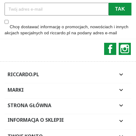
Chcę dostawać informację o promocjach, nowościach i innych
akcjach specjalnych od riccardo.pl na podany adres e-mail
Faceboo
In
RICCARDO.PL

MARKI

STRONA GŁÓWNA

INFORMACJA O SKLEPIE
