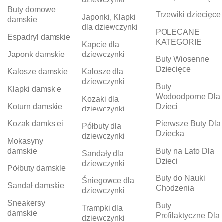
Buty domowe
Trzewiki dziecięce
Japonki, Klapki
damskie
dla dziewczynki
POLECANE
Espadryl damskie
KATEGORIE
Kapcie dla
Japonk damskie
dziewczynki
Buty Wiosenne
Dziecięce
Kalosze damskie
Kalosze dla
dziewczynki
Buty
Klapki damskie
Wodoodporne Dla
Kozaki dla
Koturn damskie
Dzieci
dziewczynki
Kozak damksiei
Pierwsze Buty Dla
Półbuty dla
Dziecka
dziewczynki
Mokasyny
damskie
Buty na Lato Dla
Sandały dla
Dzieci
dziewczynki
Półbuty damskie
Buty do Nauki
Śniegowce dla
Sandał damskie
Chodzenia
dziewczynki
Sneakersy
Buty
Trampki dla
damskie
Profilaktyczne Dla
dziewczynki