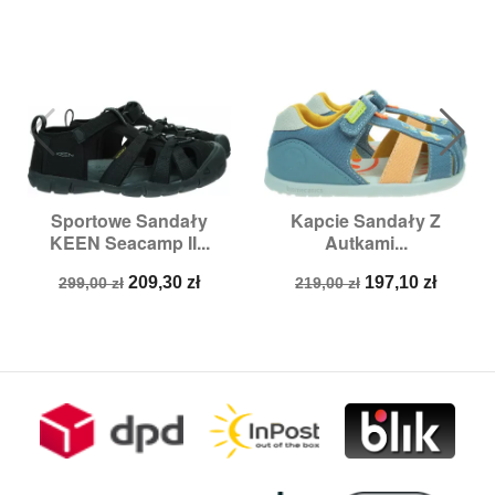
Sportowe Sandały
Kapcie Sandały Z
KEEN Seacamp II...
Autkami...
Cena
Cena
Cena
Cena
209,30 zł
197,10 zł
299,00 zł
219,00 zł
podstawowa
podstawowa