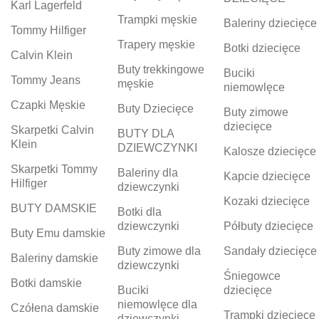
Karl Lagerfeld
Trampki męskie
Baleriny dziecięce
Tommy Hilfiger
Trapery męskie
Botki dziecięce
Calvin Klein
Buty trekkingowe
Buciki
Tommy Jeans
męskie
niemowlęce
Czapki Męskie
Buty Dziecięce
Buty zimowe
dziecięce
Skarpetki Calvin
BUTY DLA
Klein
DZIEWCZYNKI
Kalosze dziecięce
Skarpetki Tommy
Baleriny dla
Kapcie dziecięce
Hilfiger
dziewczynki
Kozaki dziecięce
BUTY DAMSKIE
Botki dla
dziewczynki
Półbuty dziecięce
Buty Emu damskie
Buty zimowe dla
Sandały dziecięce
Baleriny damskie
dziewczynki
Śniegowce
Botki damskie
Buciki
dziecięce
niemowlęce dla
Czółena damskie
Trampki dziecięce
dziewczynki