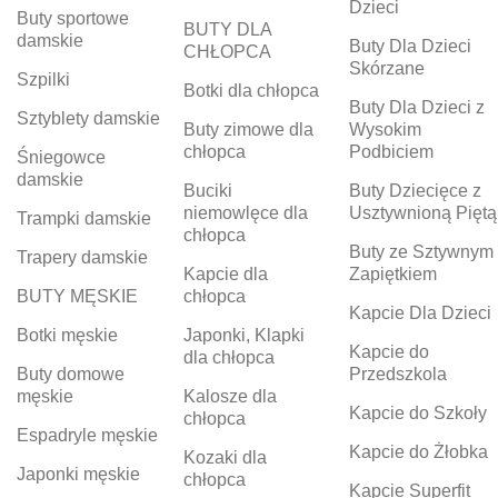
Dzieci
Buty sportowe
BUTY DLA
damskie
Buty Dla Dzieci
CHŁOPCA
Skórzane
Szpilki
Botki dla chłopca
Buty Dla Dzieci z
Sztyblety damskie
Buty zimowe dla
Wysokim
chłopca
Podbiciem
Śniegowce
damskie
Buciki
Buty Dziecięce z
niemowlęce dla
Usztywnioną Piętą
Trampki damskie
chłopca
Buty ze Sztywnym
Trapery damskie
Kapcie dla
Zapiętkiem
BUTY MĘSKIE
chłopca
Kapcie Dla Dzieci
Botki męskie
Japonki, Klapki
Kapcie do
dla chłopca
Buty domowe
Przedszkola
męskie
Kalosze dla
Kapcie do Szkoły
chłopca
Espadryle męskie
Kapcie do Żłobka
Kozaki dla
Japonki męskie
chłopca
Kapcie Superfit