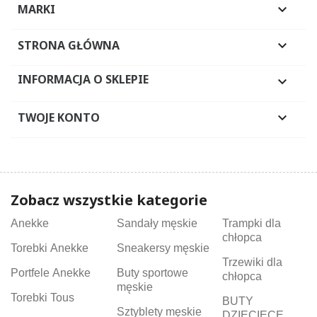
MARKI

STRONA GŁÓWNA

INFORMACJA O SKLEPIE

TWOJE KONTO

Zobacz wszystkie kategorie
Anekke
Sandały męskie
Trampki dla
chłopca
Torebki Anekke
Sneakersy męskie
Trzewiki dla
Portfele Anekke
Buty sportowe
chłopca
męskie
Torebki Tous
BUTY
Sztyblety męskie
DZIECIĘCE