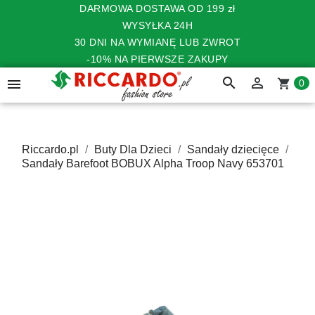
DARMOWA DOSTAWA OD 199 zł
WYSYŁKA 24H
30 DNI NA WYMIANĘ LUB ZWROT
-10% NA PIERWSZE ZAKUPY
search


shopping_cart
0
Riccardo.pl
Buty Dla Dzieci
Sandały dziecięce
Sandały Barefoot BOBUX Alpha Troop Navy 653701