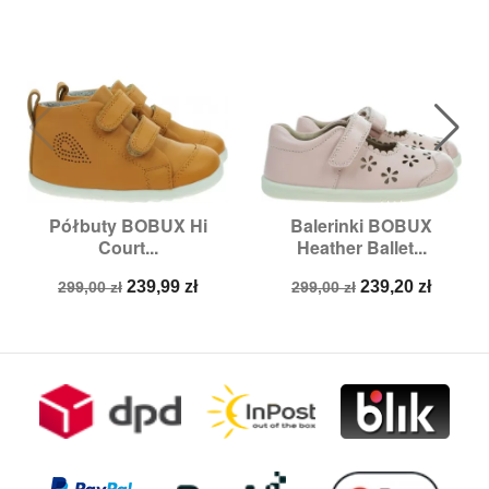
Półbuty BOBUX Hi
Balerinki BOBUX
Court...
Heather Ballet...
Cena
Cena
Cena
Cena
239,99 zł
239,20 zł
299,00 zł
299,00 zł
podstawowa
podstawowa