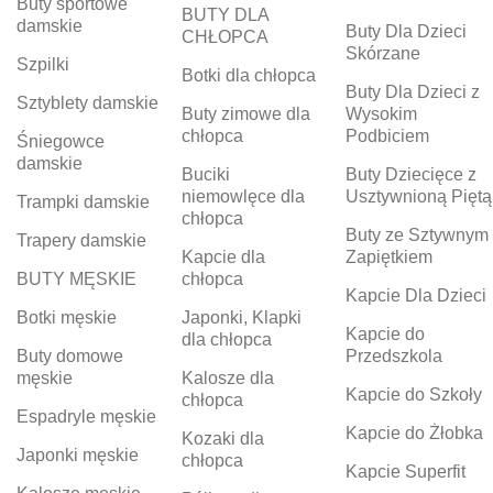
Buty sportowe
BUTY DLA
damskie
Buty Dla Dzieci
CHŁOPCA
Skórzane
Szpilki
Botki dla chłopca
Buty Dla Dzieci z
Sztyblety damskie
Buty zimowe dla
Wysokim
chłopca
Podbiciem
Śniegowce
damskie
Buciki
Buty Dziecięce z
niemowlęce dla
Usztywnioną Piętą
Trampki damskie
chłopca
Buty ze Sztywnym
Trapery damskie
Kapcie dla
Zapiętkiem
BUTY MĘSKIE
chłopca
Kapcie Dla Dzieci
Botki męskie
Japonki, Klapki
Kapcie do
dla chłopca
Buty domowe
Przedszkola
męskie
Kalosze dla
Kapcie do Szkoły
chłopca
Espadryle męskie
Kapcie do Żłobka
Kozaki dla
Japonki męskie
chłopca
Kapcie Superfit