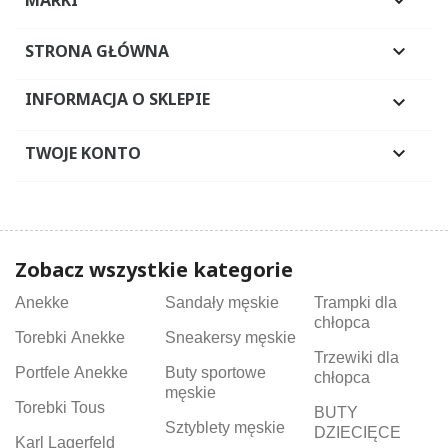

STRONA GŁÓWNA

INFORMACJA O SKLEPIE

TWOJE KONTO

Zobacz wszystkie kategorie
Anekke
Sandały męskie
Trampki dla
chłopca
Torebki Anekke
Sneakersy męskie
Trzewiki dla
Portfele Anekke
Buty sportowe
chłopca
męskie
Torebki Tous
BUTY
Sztyblety męskie
DZIECIĘCE
Karl Lagerfeld