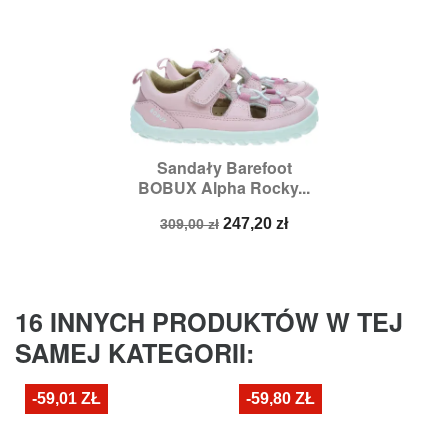
Sandały Barefoot
BOBUX Alpha Rocky...
Cena
Cena
247,20 zł
309,00 zł
podstawowa
16 INNYCH PRODUKTÓW W TEJ
SAMEJ KATEGORII:
-59,01 ZŁ
-59,80 ZŁ