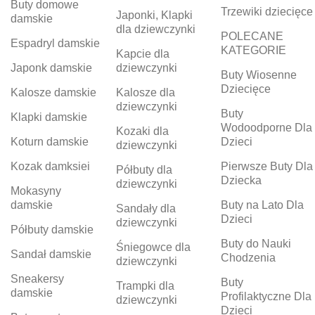
Buty domowe
Trzewiki dziecięce
Japonki, Klapki
damskie
dla dziewczynki
POLECANE
Espadryl damskie
KATEGORIE
Kapcie dla
Japonk damskie
dziewczynki
Buty Wiosenne
Dziecięce
Kalosze damskie
Kalosze dla
dziewczynki
Buty
Klapki damskie
Wodoodporne Dla
Kozaki dla
Koturn damskie
Dzieci
dziewczynki
Kozak damksiei
Pierwsze Buty Dla
Półbuty dla
Dziecka
dziewczynki
Mokasyny
damskie
Buty na Lato Dla
Sandały dla
Dzieci
dziewczynki
Półbuty damskie
Buty do Nauki
Śniegowce dla
Sandał damskie
Chodzenia
dziewczynki
Sneakersy
Buty
Trampki dla
damskie
Profilaktyczne Dla
dziewczynki
Dzieci