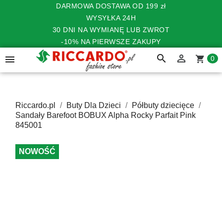
DARMOWA DOSTAWA OD 199 zł
WYSYŁKA 24H
30 DNI NA WYMIANĘ LUB ZWROT
-10% NA PIERWSZE ZAKUPY
search


shopping_cart
0
Riccardo.pl
Buty Dla Dzieci
Półbuty dziecięce
Sandały Barefoot BOBUX Alpha Rocky Parfait Pink
845001
NOWOŚĆ