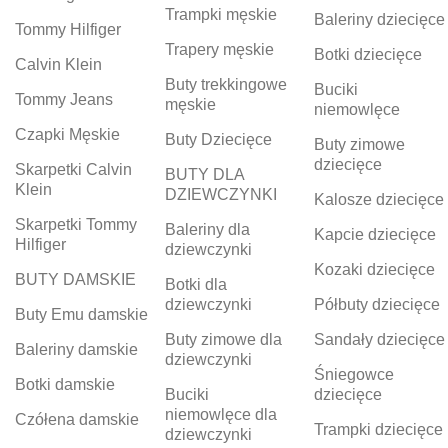
Trampki męskie
Baleriny dziecięce
Tommy Hilfiger
Trapery męskie
Botki dziecięce
Calvin Klein
Buty trekkingowe
Buciki
Tommy Jeans
męskie
niemowlęce
Czapki Męskie
Buty Dziecięce
Buty zimowe
dziecięce
Skarpetki Calvin
BUTY DLA
Klein
DZIEWCZYNKI
Kalosze dziecięce
Skarpetki Tommy
Baleriny dla
Kapcie dziecięce
Hilfiger
dziewczynki
Kozaki dziecięce
BUTY DAMSKIE
Botki dla
dziewczynki
Półbuty dziecięce
Buty Emu damskie
Buty zimowe dla
Sandały dziecięce
Baleriny damskie
dziewczynki
Śniegowce
Botki damskie
Buciki
dziecięce
niemowlęce dla
Czółena damskie
Trampki dziecięce
dziewczynki