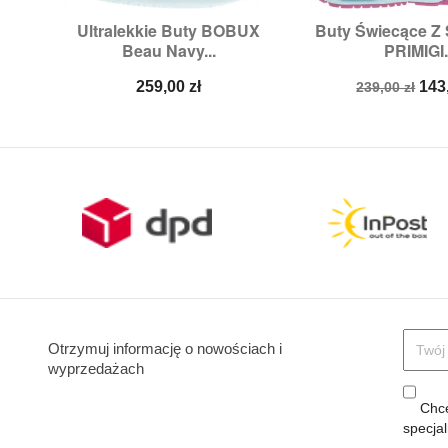
Ultralekkie Buty BOBUX
Buty Świecące Z


Szybki podgląd
Szybki p
Beau Navy...
PRIMIGI.
Rozmiary:
22
Rozmiary:
25,
26
Cena
Cena
Ce
259,00 zł
143
239,00 zł
podstawow
Otrzymuj informację o nowościach i
wyprzedażach
Chcę
specja