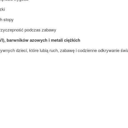
zki
ch stopy
 przyczepność podczas zabawy
I), barwników azowych i metali ciężkich
wnych dzieci, które lubią ruch, zabawę i codzienne odkrywanie świa