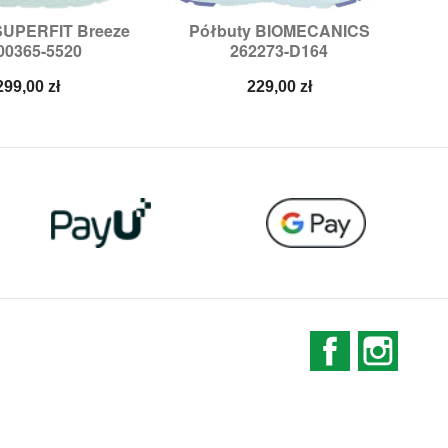
SUPERFIT Breeze
Półbuty BIOMECANICS
O

ybki podgląd
Szybki podgląd
00365-5520
262273-D164
miary:
28,
30
Rozmiary:
31,
32
Cena
Cena
299,00 zł
229,00 zł
Facebook
Instag