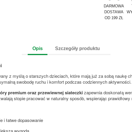
DARMOWA
DOSTAWA
WY
OD 199 ZŁ
Opis
Szczegóły produktu
i
any z myślą o starszych dzieciach, które mają już za sobą naukę chod
ksymalną swobodę ruchu i komfort podczas codziennych aktywności.
óry premium oraz przewiewnej siateczki
zapewnia doskonałą went
walają stopie pracować w naturalny sposób, wspierając prawidłowy r
e i łatwe dopasowanie
 większa wygoda