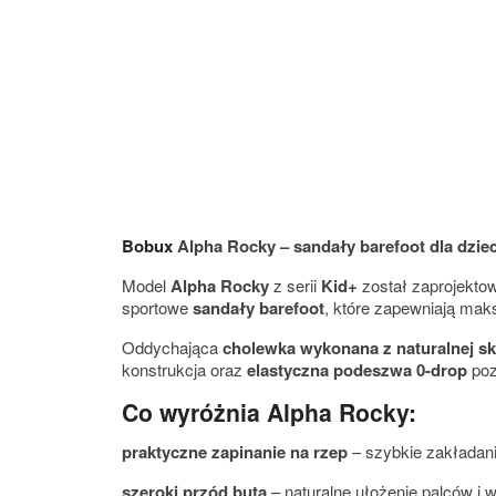
Bobux
Alpha Rocky – sandały barefoot dla dziec
Model
Alpha Rocky
z serii
Kid+
został zaprojektow
sportowe
sandały barefoot
, które zapewniają ma
Oddychająca
cholewka wykonana z naturalnej sk
konstrukcja oraz
elastyczna podeszwa 0-drop
poz
Co wyróżnia Alpha Rocky:
praktyczne zapinanie na rzep
– szybkie zakładani
szeroki przód buta
– naturalne ułożenie palców i