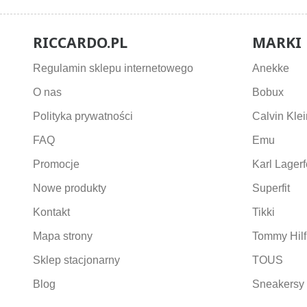
RICCARDO.PL
MARKI
Regulamin sklepu internetowego
Anekke
O nas
Bobux
Polityka prywatności
Calvin Klei
FAQ
Emu
Promocje
Karl Lagerf
Nowe produkty
Superfit
Kontakt
Tikki
Mapa strony
Tommy Hilf
Sklep stacjonarny
TOUS
Blog
Sneakersy 