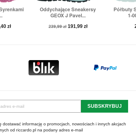
 Syrenkami
Oddychające Sneakersy
Półbuty 


odgląd
Szybki podgląd
Sz
..
GEOX J Pavel...
1-0
,
27,
28,
29
Rozmiary:
30
Roz
na
Cena
Cena
,40 zł
191,99 zł
239,99 zł
a
podstawowa
 dostawać informację o promocjach, nowościach i innych akcjach
lnych od riccardo.pl na podany adres e-mail