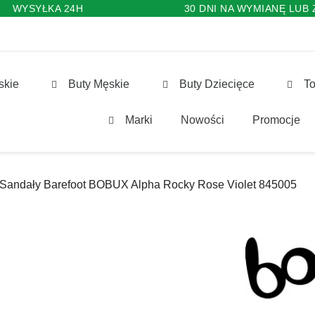
WYSYŁKA 24H
30 DNI NA WYMIANĘ LUB
skie
Buty Męskie
Buty Dziecięce
To
Marki
Nowości
Promocje
Sandały Barefoot BOBUX Alpha Rocky Rose Violet 845005