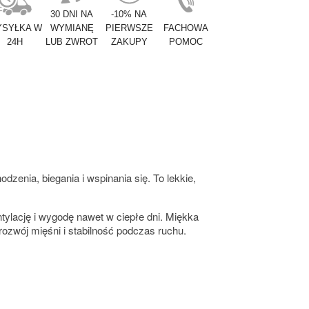
30 DNI NA
-10% NA
SYŁKA W
WYMIANĘ
PIERWSZE
FACHOWA
24H
LUB ZWROT
ZAKUPY
POMOC
zenia, biegania i wspinania się. To lekkie,
ylację i wygodę nawet w ciepłe dni. Miękka
ozwój mięśni i stabilność podczas ruchu.