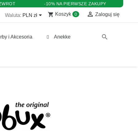
 ZWROT
-10% NA PIERWSZE ZAKUPY

shopping_cart

Koszyk
0
Zaloguj się
Waluta:
PLN zł
search
rby i Akcesoria
Anekke