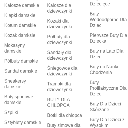
Dziecięce
Kalosze damskie
Kalosze dla
dziewczynki
Buty
Klapki damskie
Wodoodporne Dla
Kozaki dla
Koturn damskie
Dzieci
dziewczynki
Kozak damksiei
Pierwsze Buty Dla
Półbuty dla
Dziecka
dziewczynki
Mokasyny
damskie
Buty na Lato Dla
Sandały dla
Dzieci
dziewczynki
Półbuty damskie
Buty do Nauki
Śniegowce dla
Sandał damskie
Chodzenia
dziewczynki
Sneakersy
Buty
Trampki dla
damskie
Profilaktyczne Dla
dziewczynki
Dzieci
Buty sportowe
BUTY DLA
damskie
Buty Dla Dzieci
CHŁOPCA
Skórzane
Szpilki
Botki dla chłopca
Buty Dla Dzieci z
Sztyblety damskie
Buty zimowe dla
Wysokim