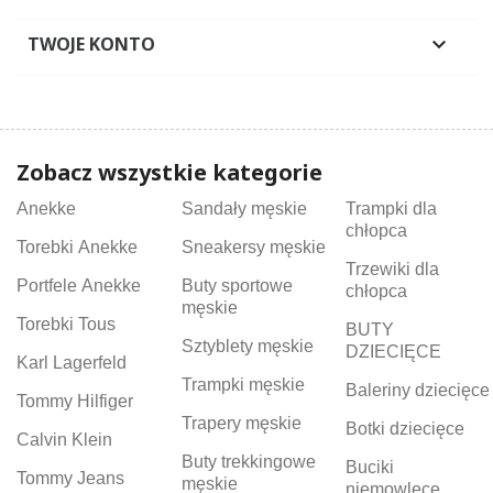
TWOJE KONTO

Zobacz wszystkie kategorie
Anekke
Sandały męskie
Trampki dla
chłopca
Torebki Anekke
Sneakersy męskie
Trzewiki dla
Portfele Anekke
Buty sportowe
chłopca
męskie
Torebki Tous
BUTY
Sztyblety męskie
DZIECIĘCE
Karl Lagerfeld
Trampki męskie
Baleriny dziecięce
Tommy Hilfiger
Trapery męskie
Botki dziecięce
Calvin Klein
Buty trekkingowe
Buciki
Tommy Jeans
męskie
niemowlęce