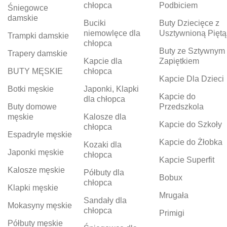
chłopca
Podbiciem
Śniegowce
damskie
Buciki
Buty Dziecięce z
niemowlęce dla
Usztywnioną Piętą
Trampki damskie
chłopca
Buty ze Sztywnym
Trapery damskie
Kapcie dla
Zapiętkiem
BUTY MĘSKIE
chłopca
Kapcie Dla Dzieci
Botki męskie
Japonki, Klapki
Kapcie do
dla chłopca
Buty domowe
Przedszkola
męskie
Kalosze dla
Kapcie do Szkoły
chłopca
Espadryle męskie
Kapcie do Żłobka
Kozaki dla
Japonki męskie
chłopca
Kapcie Superfit
Kalosze męskie
Półbuty dla
Bobux
chłopca
Klapki męskie
Mrugała
Sandały dla
Mokasyny męskie
chłopca
Primigi
Półbuty męskie