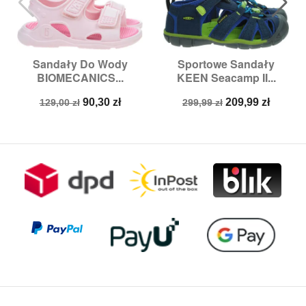
Sandały Do Wody
Sportowe Sandały
BIOMECANICS...
KEEN Seacamp II...
Cena
Cena
Cena
Cena
90,30 zł
209,99 zł
129,00 zł
299,99 zł
podstawowa
podstawowa