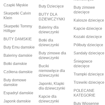
Czapki Męskie
Buty Dziecięce
Buty zimowe
dziecięce
Skarpetki Calvin
BUTY DLA
Klein
DZIEWCZYNKI
Kalosze dziecięce
Skarpetki Tommy
Baleriny dla
Kapcie dziecięce
Hilfiger
dziewczynki
Kozaki dziecięce
BUTY DAMSKIE
Botki dla
dziewczynki
Półbuty dziecięce
Buty Emu damskie
Buty zimowe dla
Sandały dziecięce
Baleriny damskie
dziewczynki
Śniegowce
Botki damskie
Buciki
dziecięce
niemowlęce dla
Czółena damskie
Trampki dziecięce
dziewczynki
Buty domowe
Trzewiki dziecięce
Japonki, Klapki
damskie
dla dziewczynki
POLECANE
Espadryl damskie
KATEGORIE
Kapcie dla
Japonk damskie
dziewczynki
Buty Wiosenne