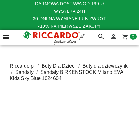
DARMOWA DOSTAWA OD 199 zł
WYSYŁKA 24H
30 DNI NA WYMIANĘ LUB ZWROT
-10% NA PIERWSZE ZAKUPY
search


shopping_cart
0
Riccardo.pl
Buty Dla Dzieci
Buty dla dziewczynki
Sandały
Sandały BIRKENSTOCK Milano EVA
Kids Sky Blue 1024604