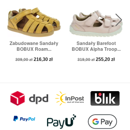
Zabudowane Sandały
Sandały Barefoot
BOBUX Roam...
BOBUX Alpha Troop...
Cena
Cena
Cena
Cena
216,30 zł
255,20 zł
309,00 zł
319,00 zł
podstawowa
podstawowa