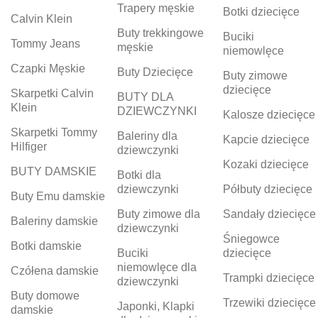
Trapery męskie
Botki dziecięce
Calvin Klein
Buty trekkingowe
Buciki
Tommy Jeans
męskie
niemowlęce
Czapki Męskie
Buty Dziecięce
Buty zimowe
dziecięce
Skarpetki Calvin
BUTY DLA
Klein
DZIEWCZYNKI
Kalosze dziecięce
Skarpetki Tommy
Baleriny dla
Kapcie dziecięce
Hilfiger
dziewczynki
Kozaki dziecięce
BUTY DAMSKIE
Botki dla
dziewczynki
Półbuty dziecięce
Buty Emu damskie
Buty zimowe dla
Sandały dziecięce
Baleriny damskie
dziewczynki
Śniegowce
Botki damskie
Buciki
dziecięce
niemowlęce dla
Czółena damskie
Trampki dziecięce
dziewczynki
Buty domowe
Trzewiki dziecięce
Japonki, Klapki
damskie