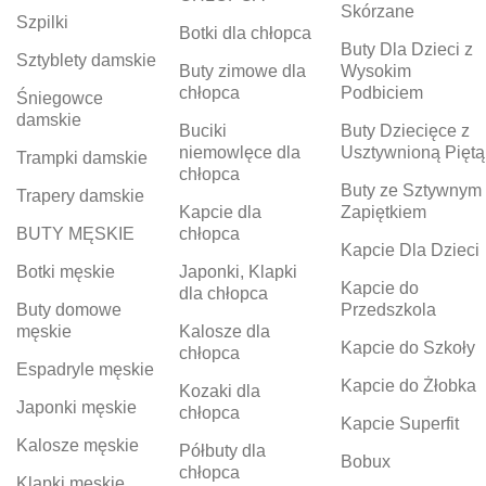
Skórzane
Szpilki
Botki dla chłopca
Buty Dla Dzieci z
Sztyblety damskie
Buty zimowe dla
Wysokim
chłopca
Podbiciem
Śniegowce
damskie
Buciki
Buty Dziecięce z
niemowlęce dla
Usztywnioną Piętą
Trampki damskie
chłopca
Buty ze Sztywnym
Trapery damskie
Kapcie dla
Zapiętkiem
BUTY MĘSKIE
chłopca
Kapcie Dla Dzieci
Botki męskie
Japonki, Klapki
Kapcie do
dla chłopca
Buty domowe
Przedszkola
męskie
Kalosze dla
Kapcie do Szkoły
chłopca
Espadryle męskie
Kapcie do Żłobka
Kozaki dla
Japonki męskie
chłopca
Kapcie Superfit
Kalosze męskie
Półbuty dla
Bobux
chłopca
Klapki męskie