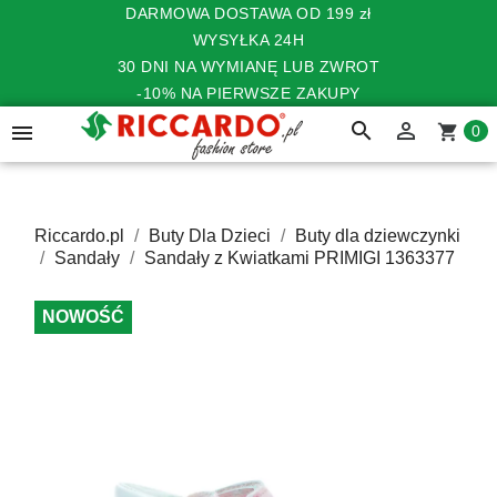
DARMOWA DOSTAWA OD 199 zł
WYSYŁKA 24H
30 DNI NA WYMIANĘ LUB ZWROT
-10% NA PIERWSZE ZAKUPY
search


shopping_cart
0
Riccardo.pl
Buty Dla Dzieci
Buty dla dziewczynki
Sandały
Sandały z Kwiatkami PRIMIGI 1363377
NOWOŚĆ