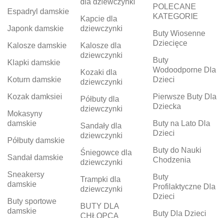
dla dziewczynki
POLECANE
Espadryl damskie
KATEGORIE
Kapcie dla
Japonk damskie
dziewczynki
Buty Wiosenne
Dziecięce
Kalosze damskie
Kalosze dla
dziewczynki
Buty
Klapki damskie
Wodoodporne Dla
Kozaki dla
Koturn damskie
Dzieci
dziewczynki
Kozak damksiei
Pierwsze Buty Dla
Półbuty dla
Dziecka
dziewczynki
Mokasyny
damskie
Buty na Lato Dla
Sandały dla
Dzieci
dziewczynki
Półbuty damskie
Buty do Nauki
Śniegowce dla
Sandał damskie
Chodzenia
dziewczynki
Sneakersy
Buty
Trampki dla
damskie
Profilaktyczne Dla
dziewczynki
Dzieci
Buty sportowe
BUTY DLA
damskie
Buty Dla Dzieci
CHŁOPCA