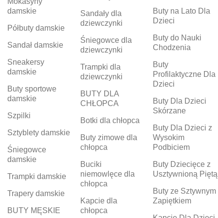
Mokasyny
damskie
Buty na Lato Dla
Sandały dla
Dzieci
dziewczynki
Półbuty damskie
Buty do Nauki
Śniegowce dla
Sandał damskie
Chodzenia
dziewczynki
Sneakersy
Buty
Trampki dla
damskie
Profilaktyczne Dla
dziewczynki
Dzieci
Buty sportowe
BUTY DLA
damskie
Buty Dla Dzieci
CHŁOPCA
Skórzane
Szpilki
Botki dla chłopca
Buty Dla Dzieci z
Sztyblety damskie
Buty zimowe dla
Wysokim
chłopca
Podbiciem
Śniegowce
damskie
Buciki
Buty Dziecięce z
niemowlęce dla
Usztywnioną Piętą
Trampki damskie
chłopca
Buty ze Sztywnym
Trapery damskie
Kapcie dla
Zapiętkiem
BUTY MĘSKIE
chłopca
Kapcie Dla Dzieci