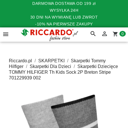
DARMOWA DOSTAWA OD 199 zł
WYSYŁKA 24H
30 DNI NA WYMIANĘ LUB ZWROT
-10% NA PIERWSZE ZAKUPY
search


shopping_cart
0
Riccardo.pl
SKARPETKI
Skarpetki Tommy
Hilfiger
Skarpetki Dla Dzieci
Skarpetki Dziecięce
TOMMY HILFIGER Th Kids Sock 2P Breton Stripe
701229939 002