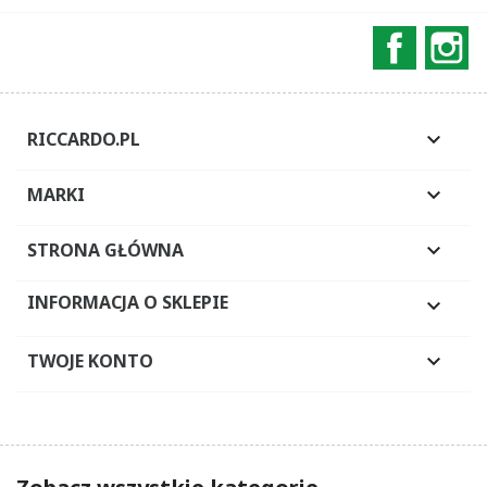
Faceboo
In
RICCARDO.PL

MARKI

STRONA GŁÓWNA

INFORMACJA O SKLEPIE

TWOJE KONTO
