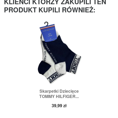
KLIENCI KTÓRZY ZAKUPILI TEN
PRODUKT KUPILI RÓWNIEŻ:
Skarpetki Dziecięce
TOMMY HILFIGER...
Cena
39,99 zł