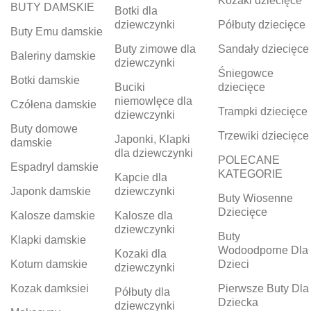
Kozaki dziecięce
BUTY DAMSKIE
Botki dla
dziewczynki
Półbuty dziecięce
Buty Emu damskie
Buty zimowe dla
Sandały dziecięce
Baleriny damskie
dziewczynki
Śniegowce
Botki damskie
Buciki
dziecięce
niemowlęce dla
Czółena damskie
Trampki dziecięce
dziewczynki
Buty domowe
Trzewiki dziecięce
Japonki, Klapki
damskie
dla dziewczynki
POLECANE
Espadryl damskie
KATEGORIE
Kapcie dla
Japonk damskie
dziewczynki
Buty Wiosenne
Dziecięce
Kalosze damskie
Kalosze dla
dziewczynki
Buty
Klapki damskie
Wodoodporne Dla
Kozaki dla
Koturn damskie
Dzieci
dziewczynki
Kozak damksiei
Pierwsze Buty Dla
Półbuty dla
Dziecka
dziewczynki