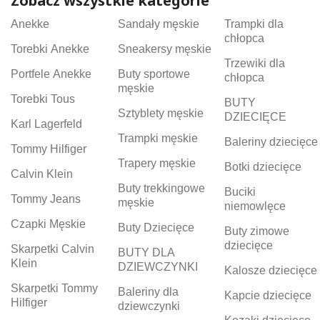
Zobacz wszystkie kategorie
Anekke
Sandały męskie
Trampki dla
chłopca
Torebki Anekke
Sneakersy męskie
Trzewiki dla
Portfele Anekke
Buty sportowe
chłopca
męskie
Torebki Tous
BUTY
Sztyblety męskie
DZIECIĘCE
Karl Lagerfeld
Trampki męskie
Baleriny dziecięce
Tommy Hilfiger
Trapery męskie
Botki dziecięce
Calvin Klein
Buty trekkingowe
Buciki
Tommy Jeans
męskie
niemowlęce
Czapki Męskie
Buty Dziecięce
Buty zimowe
dziecięce
Skarpetki Calvin
BUTY DLA
Klein
DZIEWCZYNKI
Kalosze dziecięce
Skarpetki Tommy
Baleriny dla
Kapcie dziecięce
Hilfiger
dziewczynki