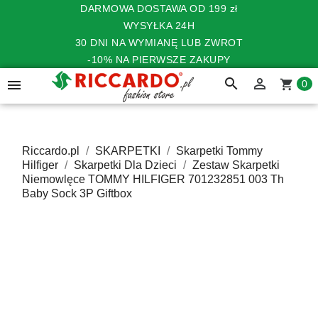
DARMOWA DOSTAWA OD 199 zł
WYSYŁKA 24H
30 DNI NA WYMIANĘ LUB ZWROT
-10% NA PIERWSZE ZAKUPY
search


shopping_cart
0
Riccardo.pl
SKARPETKI
Skarpetki Tommy
Hilfiger
Skarpetki Dla Dzieci
Zestaw Skarpetki
Niemowlęce TOMMY HILFIGER 701232851 003 Th
Baby Sock 3P Giftbox