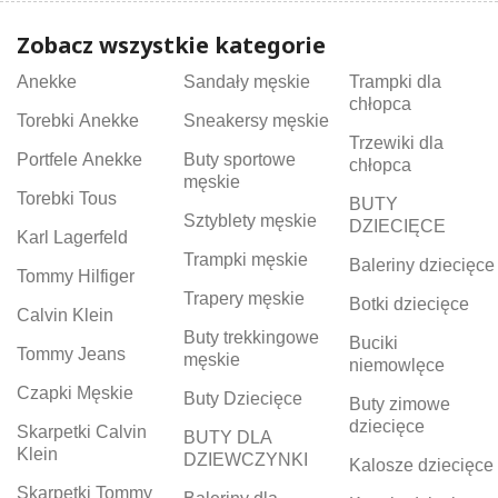
Zobacz wszystkie kategorie
Anekke
Sandały męskie
Trampki dla
chłopca
Torebki Anekke
Sneakersy męskie
Trzewiki dla
Portfele Anekke
Buty sportowe
chłopca
męskie
Torebki Tous
BUTY
Sztyblety męskie
DZIECIĘCE
Karl Lagerfeld
Trampki męskie
Baleriny dziecięce
Tommy Hilfiger
Trapery męskie
Botki dziecięce
Calvin Klein
Buty trekkingowe
Buciki
Tommy Jeans
męskie
niemowlęce
Czapki Męskie
Buty Dziecięce
Buty zimowe
dziecięce
Skarpetki Calvin
BUTY DLA
Klein
DZIEWCZYNKI
Kalosze dziecięce
Skarpetki Tommy