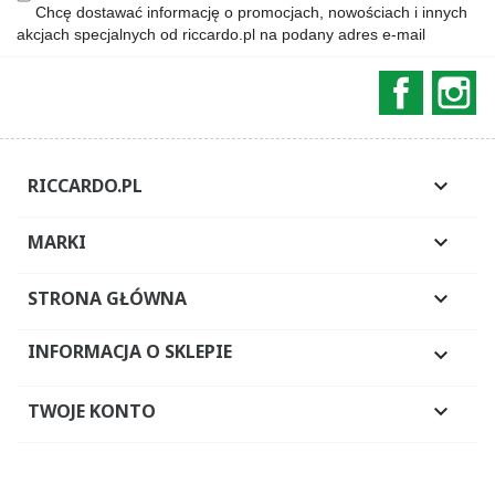
Chcę dostawać informację o promocjach, nowościach i innych
akcjach specjalnych od riccardo.pl na podany adres e-mail
Faceboo
In
RICCARDO.PL

MARKI

STRONA GŁÓWNA

INFORMACJA O SKLEPIE

TWOJE KONTO
