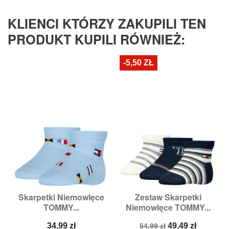
KLIENCI KTÓRZY ZAKUPILI TEN
PRODUKT KUPILI RÓWNIEŻ:
-5,50 ZŁ
Skarpetki Niemowlęce
Zestaw Skarpetki
TOMMY...
Niemowlęce TOMMY...
Cena
Cena
Cena
34,99 zł
49,49 zł
54,99 zł