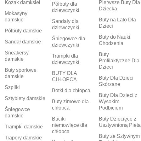
Kozak damksiei
Pierwsze Buty Dla
Półbuty dla
Dziecka
dziewczynki
Mokasyny
damskie
Buty na Lato Dla
Sandały dla
Dzieci
dziewczynki
Półbuty damskie
Buty do Nauki
Śniegowce dla
Sandał damskie
Chodzenia
dziewczynki
Sneakersy
Buty
Trampki dla
damskie
Profilaktyczne Dla
dziewczynki
Dzieci
Buty sportowe
BUTY DLA
damskie
Buty Dla Dzieci
CHŁOPCA
Skórzane
Szpilki
Botki dla chłopca
Buty Dla Dzieci z
Sztyblety damskie
Buty zimowe dla
Wysokim
chłopca
Podbiciem
Śniegowce
damskie
Buciki
Buty Dziecięce z
niemowlęce dla
Usztywnioną Piętą
Trampki damskie
chłopca
Buty ze Sztywnym
Trapery damskie