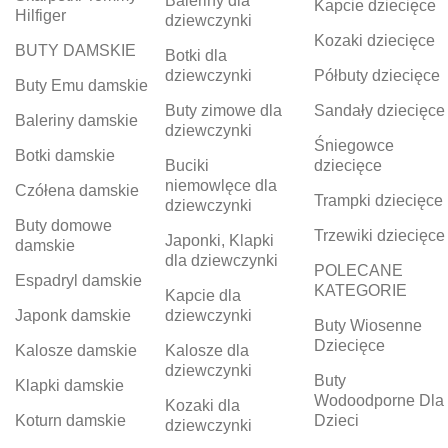
Baleriny dla
Kapcie dziecięce
Hilfiger
dziewczynki
Kozaki dziecięce
BUTY DAMSKIE
Botki dla
dziewczynki
Półbuty dziecięce
Buty Emu damskie
Buty zimowe dla
Sandały dziecięce
Baleriny damskie
dziewczynki
Śniegowce
Botki damskie
Buciki
dziecięce
niemowlęce dla
Czółena damskie
Trampki dziecięce
dziewczynki
Buty domowe
Trzewiki dziecięce
Japonki, Klapki
damskie
dla dziewczynki
POLECANE
Espadryl damskie
KATEGORIE
Kapcie dla
Japonk damskie
dziewczynki
Buty Wiosenne
Dziecięce
Kalosze damskie
Kalosze dla
dziewczynki
Buty
Klapki damskie
Wodoodporne Dla
Kozaki dla
Koturn damskie
Dzieci
dziewczynki