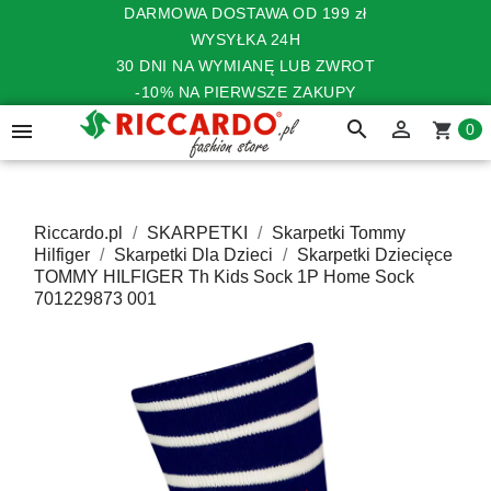
DARMOWA DOSTAWA OD 199 zł
WYSYŁKA 24H
30 DNI NA WYMIANĘ LUB ZWROT
-10% NA PIERWSZE ZAKUPY
search


shopping_cart
0
Riccardo.pl
SKARPETKI
Skarpetki Tommy
Hilfiger
Skarpetki Dla Dzieci
Skarpetki Dziecięce
TOMMY HILFIGER Th Kids Sock 1P Home Sock
701229873 001