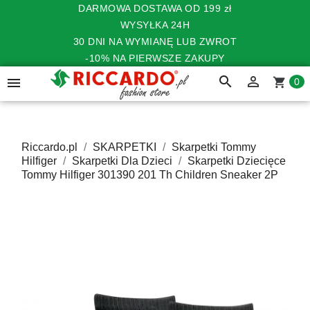
DARMOWA DOSTAWA OD 199 zł
WYSYŁKA 24H
30 DNI NA WYMIANĘ LUB ZWROT
-10% NA PIERWSZE ZAKUPY
search


shopping_cart
0
Riccardo.pl
SKARPETKI
Skarpetki Tommy
Hilfiger
Skarpetki Dla Dzieci
Skarpetki Dziecięce
Tommy Hilfiger 301390 201 Th Children Sneaker 2P