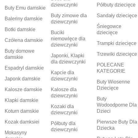
dziewczynki
Półbuty dziecięce
Buty Emu damskie
Buty zimowe dla
Sandały dziecięce
Baleriny damskie
dziewczynki
Śniegowce
Botki damskie
Buciki
dziecięce
niemowlęce dla
Czółena damskie
Trampki dziecięce
dziewczynki
Buty domowe
Trzewiki dziecięce
Japonki, Klapki
damskie
dla dziewczynki
POLECANE
Espadryl damskie
KATEGORIE
Kapcie dla
Japonk damskie
dziewczynki
Buty Wiosenne
Dziecięce
Kalosze damskie
Kalosze dla
dziewczynki
Buty
Klapki damskie
Wodoodporne Dla
Kozaki dla
Koturn damskie
Dzieci
dziewczynki
Kozak damksiei
Pierwsze Buty Dla
Półbuty dla
Dziecka
dziewczynki
Mokasyny