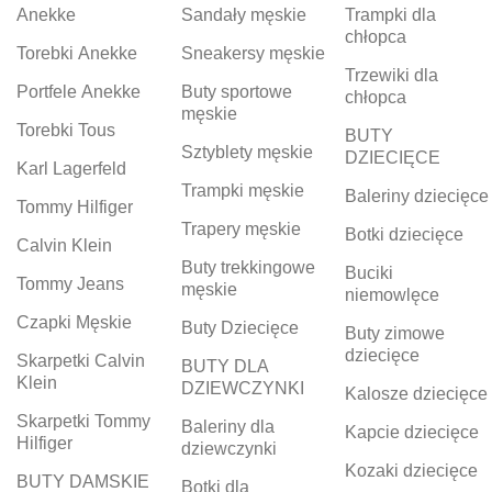
Anekke
Sandały męskie
Trampki dla
chłopca
Torebki Anekke
Sneakersy męskie
Trzewiki dla
Portfele Anekke
Buty sportowe
chłopca
męskie
Torebki Tous
BUTY
Sztyblety męskie
DZIECIĘCE
Karl Lagerfeld
Trampki męskie
Baleriny dziecięce
Tommy Hilfiger
Trapery męskie
Botki dziecięce
Calvin Klein
Buty trekkingowe
Buciki
Tommy Jeans
męskie
niemowlęce
Czapki Męskie
Buty Dziecięce
Buty zimowe
dziecięce
Skarpetki Calvin
BUTY DLA
Klein
DZIEWCZYNKI
Kalosze dziecięce
Skarpetki Tommy
Baleriny dla
Kapcie dziecięce
Hilfiger
dziewczynki
Kozaki dziecięce
BUTY DAMSKIE
Botki dla