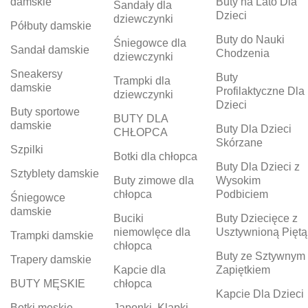
damskie
Buty na Lato Dla
Sandały dla
Dzieci
dziewczynki
Półbuty damskie
Buty do Nauki
Śniegowce dla
Sandał damskie
Chodzenia
dziewczynki
Sneakersy
Buty
Trampki dla
damskie
Profilaktyczne Dla
dziewczynki
Dzieci
Buty sportowe
BUTY DLA
damskie
Buty Dla Dzieci
CHŁOPCA
Skórzane
Szpilki
Botki dla chłopca
Buty Dla Dzieci z
Sztyblety damskie
Buty zimowe dla
Wysokim
chłopca
Podbiciem
Śniegowce
damskie
Buciki
Buty Dziecięce z
niemowlęce dla
Usztywnioną Piętą
Trampki damskie
chłopca
Buty ze Sztywnym
Trapery damskie
Kapcie dla
Zapiętkiem
BUTY MĘSKIE
chłopca
Kapcie Dla Dzieci
Botki męskie
Japonki, Klapki