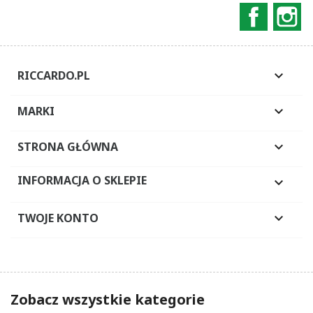
Faceboo
In
RICCARDO.PL

MARKI

STRONA GŁÓWNA

INFORMACJA O SKLEPIE

TWOJE KONTO

Zobacz wszystkie kategorie