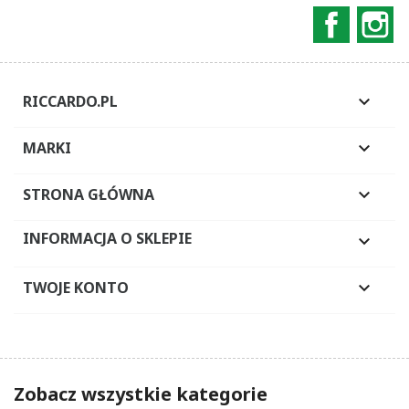
Faceboo
In
RICCARDO.PL

MARKI

STRONA GŁÓWNA

INFORMACJA O SKLEPIE

TWOJE KONTO

Zobacz wszystkie kategorie