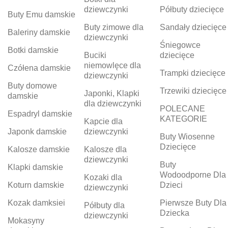
dziewczynki
Półbuty dziecięce
Buty Emu damskie
Buty zimowe dla
Sandały dziecięce
Baleriny damskie
dziewczynki
Śniegowce
Botki damskie
Buciki
dziecięce
niemowlęce dla
Czółena damskie
Trampki dziecięce
dziewczynki
Buty domowe
Trzewiki dziecięce
Japonki, Klapki
damskie
dla dziewczynki
POLECANE
Espadryl damskie
KATEGORIE
Kapcie dla
Japonk damskie
dziewczynki
Buty Wiosenne
Dziecięce
Kalosze damskie
Kalosze dla
dziewczynki
Buty
Klapki damskie
Wodoodporne Dla
Kozaki dla
Koturn damskie
Dzieci
dziewczynki
Kozak damksiei
Pierwsze Buty Dla
Półbuty dla
Dziecka
dziewczynki
Mokasyny