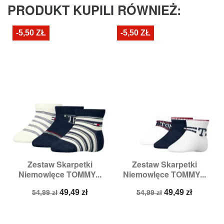
PRODUKT KUPILI RÓWNIEŻ:
-5,50 ZŁ
-5,50 ZŁ
Zestaw Skarpetki
Zestaw Skarpetki
Niemowlęce TOMMY...
Niemowlęce TOMMY...
Cena
Cena
Cena
Cena
49,49 zł
49,49 zł
54,99 zł
54,99 zł
podstawowa
podstawowa