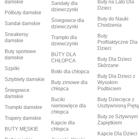
damskie
Buty na Lato Dla
Sandały dla
Dzieci
dziewczynki
Półbuty damskie
Buty do Nauki
Śniegowce dla
Sandał damskie
Chodzenia
dziewczynki
Sneakersy
Buty
Trampki dla
damskie
Profilaktyczne Dla
dziewczynki
Dzieci
Buty sportowe
BUTY DLA
damskie
Buty Dla Dzieci
CHŁOPCA
Skórzane
Szpilki
Botki dla chłopca
Buty Dla Dzieci z
Sztyblety damskie
Buty zimowe dla
Wysokim
chłopca
Podbiciem
Śniegowce
damskie
Buciki
Buty Dziecięce z
niemowlęce dla
Usztywnioną Piętą
Trampki damskie
chłopca
Buty ze Sztywnym
Trapery damskie
Kapcie dla
Zapiętkiem
BUTY MĘSKIE
chłopca
Kapcie Dla Dzieci