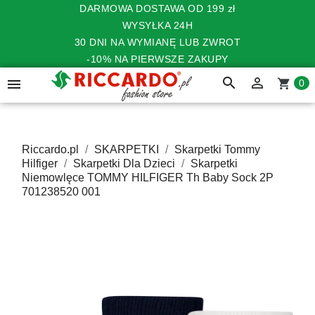
DARMOWA DOSTAWA OD 199 zł
WYSYŁKA 24H
30 DNI NA WYMIANĘ LUB ZWROT
-10% NA PIERWSZE ZAKUPY
search


shopping_cart
0
Riccardo.pl
SKARPETKI
Skarpetki Tommy
Hilfiger
Skarpetki Dla Dzieci
Skarpetki
Niemowlęce TOMMY HILFIGER Th Baby Sock 2P
701238520 001