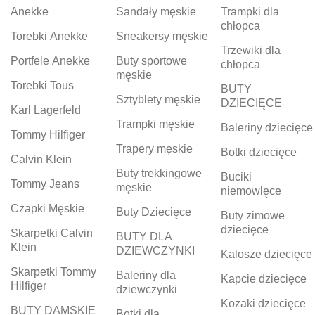
Anekke
Sandały męskie
Trampki dla
chłopca
Torebki Anekke
Sneakersy męskie
Trzewiki dla
Portfele Anekke
Buty sportowe
chłopca
męskie
Torebki Tous
BUTY
Sztyblety męskie
DZIECIĘCE
Karl Lagerfeld
Trampki męskie
Baleriny dziecięce
Tommy Hilfiger
Trapery męskie
Botki dziecięce
Calvin Klein
Buty trekkingowe
Buciki
Tommy Jeans
męskie
niemowlęce
Czapki Męskie
Buty Dziecięce
Buty zimowe
dziecięce
Skarpetki Calvin
BUTY DLA
Klein
DZIEWCZYNKI
Kalosze dziecięce
Skarpetki Tommy
Baleriny dla
Kapcie dziecięce
Hilfiger
dziewczynki
Kozaki dziecięce
BUTY DAMSKIE
Botki dla