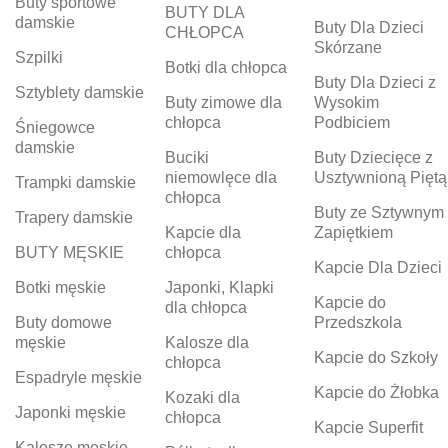
Buty sportowe
BUTY DLA
damskie
Buty Dla Dzieci
CHŁOPCA
Skórzane
Szpilki
Botki dla chłopca
Buty Dla Dzieci z
Sztyblety damskie
Buty zimowe dla
Wysokim
chłopca
Podbiciem
Śniegowce
damskie
Buciki
Buty Dziecięce z
niemowlęce dla
Usztywnioną Piętą
Trampki damskie
chłopca
Buty ze Sztywnym
Trapery damskie
Kapcie dla
Zapiętkiem
BUTY MĘSKIE
chłopca
Kapcie Dla Dzieci
Botki męskie
Japonki, Klapki
Kapcie do
dla chłopca
Buty domowe
Przedszkola
męskie
Kalosze dla
Kapcie do Szkoły
chłopca
Espadryle męskie
Kapcie do Żłobka
Kozaki dla
Japonki męskie
chłopca
Kapcie Superfit
Kalosze męskie