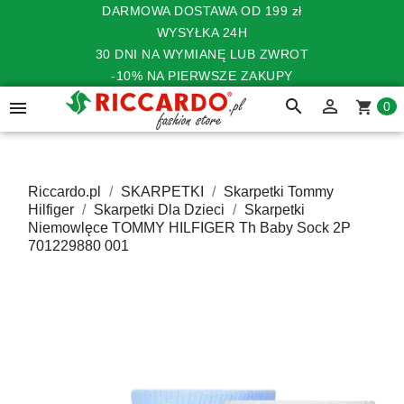
DARMOWA DOSTAWA OD 199 zł
WYSYŁKA 24H
30 DNI NA WYMIANĘ LUB ZWROT
-10% NA PIERWSZE ZAKUPY
search


shopping_cart
0
Riccardo.pl
SKARPETKI
Skarpetki Tommy
Hilfiger
Skarpetki Dla Dzieci
Skarpetki
Niemowlęce TOMMY HILFIGER Th Baby Sock 2P
701229880 001