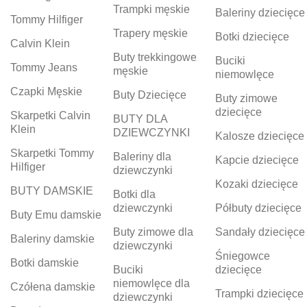
Trampki męskie
Baleriny dziecięce
Tommy Hilfiger
Trapery męskie
Botki dziecięce
Calvin Klein
Buty trekkingowe
Buciki
Tommy Jeans
męskie
niemowlęce
Czapki Męskie
Buty Dziecięce
Buty zimowe
dziecięce
Skarpetki Calvin
BUTY DLA
Klein
DZIEWCZYNKI
Kalosze dziecięce
Skarpetki Tommy
Baleriny dla
Kapcie dziecięce
Hilfiger
dziewczynki
Kozaki dziecięce
BUTY DAMSKIE
Botki dla
dziewczynki
Półbuty dziecięce
Buty Emu damskie
Buty zimowe dla
Sandały dziecięce
Baleriny damskie
dziewczynki
Śniegowce
Botki damskie
Buciki
dziecięce
niemowlęce dla
Czółena damskie
Trampki dziecięce
dziewczynki