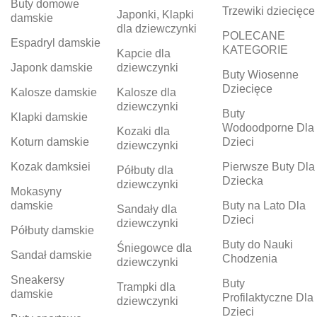
Buty domowe
Trzewiki dziecięce
Japonki, Klapki
damskie
dla dziewczynki
POLECANE
Espadryl damskie
KATEGORIE
Kapcie dla
Japonk damskie
dziewczynki
Buty Wiosenne
Dziecięce
Kalosze damskie
Kalosze dla
dziewczynki
Buty
Klapki damskie
Wodoodporne Dla
Kozaki dla
Koturn damskie
Dzieci
dziewczynki
Kozak damksiei
Pierwsze Buty Dla
Półbuty dla
Dziecka
dziewczynki
Mokasyny
damskie
Buty na Lato Dla
Sandały dla
Dzieci
dziewczynki
Półbuty damskie
Buty do Nauki
Śniegowce dla
Sandał damskie
Chodzenia
dziewczynki
Sneakersy
Buty
Trampki dla
damskie
Profilaktyczne Dla
dziewczynki
Dzieci