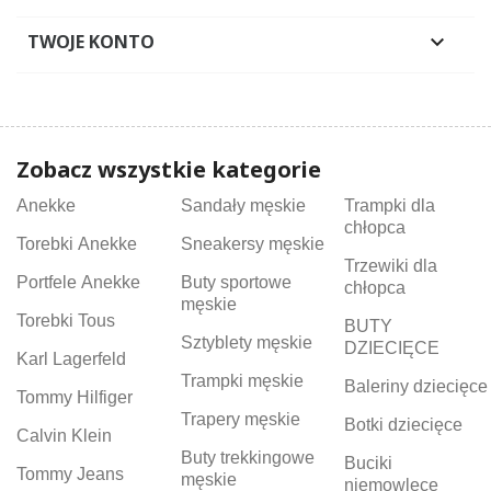
TWOJE KONTO

Zobacz wszystkie kategorie
Anekke
Sandały męskie
Trampki dla
chłopca
Torebki Anekke
Sneakersy męskie
Trzewiki dla
Portfele Anekke
Buty sportowe
chłopca
męskie
Torebki Tous
BUTY
Sztyblety męskie
DZIECIĘCE
Karl Lagerfeld
Trampki męskie
Baleriny dziecięce
Tommy Hilfiger
Trapery męskie
Botki dziecięce
Calvin Klein
Buty trekkingowe
Buciki
Tommy Jeans
męskie
niemowlęce