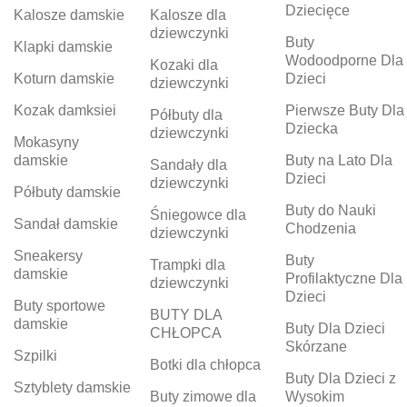
Dziecięce
Kalosze damskie
Kalosze dla
dziewczynki
Buty
Klapki damskie
Wodoodporne Dla
Kozaki dla
Koturn damskie
Dzieci
dziewczynki
Kozak damksiei
Pierwsze Buty Dla
Półbuty dla
Dziecka
dziewczynki
Mokasyny
damskie
Buty na Lato Dla
Sandały dla
Dzieci
dziewczynki
Półbuty damskie
Buty do Nauki
Śniegowce dla
Sandał damskie
Chodzenia
dziewczynki
Sneakersy
Buty
Trampki dla
damskie
Profilaktyczne Dla
dziewczynki
Dzieci
Buty sportowe
BUTY DLA
damskie
Buty Dla Dzieci
CHŁOPCA
Skórzane
Szpilki
Botki dla chłopca
Buty Dla Dzieci z
Sztyblety damskie
Buty zimowe dla
Wysokim