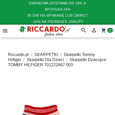
DARMOWA DOSTAWA OD 199 zł
WYSYŁKA 24H
30 DNI NA WYMIANĘ LUB ZWROT
-10% NA PIERWSZE ZAKUPY
search


shopping_cart
0
Riccardo.pl
SKARPETKI
Skarpetki Tommy
Hilfiger
Skarpetki Dla Dzieci
Skarpetki Dziecięce
TOMMY HILFIGER 701222667 003