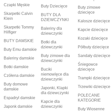
Czapki Męskie
Buty Dziecięce
Buty zimowe
dziecięce
Skarpetki Calvin
BUTY DLA
Klein
DZIEWCZYNKI
Kalosze dziecięce
Skarpetki Tommy
Baleriny dla
Kapcie dziecięce
Hilfiger
dziewczynki
Kozaki dziecięce
BUTY DAMSKIE
Botki dla
dziewczynki
Półbuty dziecięce
Buty Emu damskie
Buty zimowe dla
Sandały dziecięce
Baleriny damskie
dziewczynki
Śniegowce
Botki damskie
Buciki
dziecięce
niemowlęce dla
Czółena damskie
Trampki dziecięce
dziewczynki
Buty domowe
Trzewiki dziecięce
Japonki, Klapki
damskie
dla dziewczynki
POLECANE
Espadryl damskie
KATEGORIE
Kapcie dla
Japonk damskie
dziewczynki
Buty Wiosenne