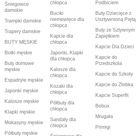
chłopca
Podbiciem
Śniegowce
damskie
Buciki
Buty Dziecięce z
niemowlęce dla
Usztywnioną Piętą
Trampki damskie
chłopca
Buty ze Sztywnym
Trapery damskie
Kapcie dla
Zapiętkiem
BUTY MĘSKIE
chłopca
Kapcie Dla Dzieci
Botki męskie
Japonki, Klapki
Kapcie do
dla chłopca
Buty domowe
Przedszkola
męskie
Kalosze dla
Kapcie do Szkoły
chłopca
Espadryle męskie
Kapcie do Żłobka
Kozaki dla
Japonki męskie
chłopca
Kapcie Superfit
Kalosze męskie
Półbuty dla
Bobux
chłopca
Klapki męskie
Mrugała
Sandały dla
Mokasyny męskie
chłopca
Primigi
Półbuty męskie