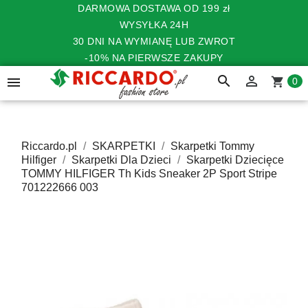
DARMOWA DOSTAWA OD 199 zł
WYSYŁKA 24H
30 DNI NA WYMIANĘ LUB ZWROT
-10% NA PIERWSZE ZAKUPY
search


shopping_cart
0
Riccardo.pl
SKARPETKI
Skarpetki Tommy
Hilfiger
Skarpetki Dla Dzieci
Skarpetki Dziecięce
TOMMY HILFIGER Th Kids Sneaker 2P Sport Stripe
701222666 003