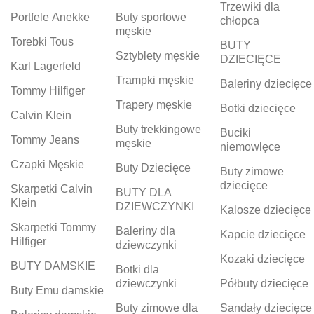
Trzewiki dla
Portfele Anekke
Buty sportowe
chłopca
męskie
Torebki Tous
BUTY
Sztyblety męskie
DZIECIĘCE
Karl Lagerfeld
Trampki męskie
Baleriny dziecięce
Tommy Hilfiger
Trapery męskie
Botki dziecięce
Calvin Klein
Buty trekkingowe
Buciki
Tommy Jeans
męskie
niemowlęce
Czapki Męskie
Buty Dziecięce
Buty zimowe
dziecięce
Skarpetki Calvin
BUTY DLA
Klein
DZIEWCZYNKI
Kalosze dziecięce
Skarpetki Tommy
Baleriny dla
Kapcie dziecięce
Hilfiger
dziewczynki
Kozaki dziecięce
BUTY DAMSKIE
Botki dla
dziewczynki
Półbuty dziecięce
Buty Emu damskie
Buty zimowe dla
Sandały dziecięce