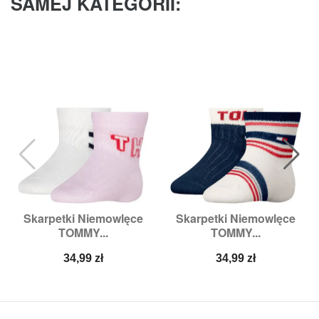
SAMEJ KATEGORII:
Skarpetki Niemowlęce
Skarpetki Niemowlęce
TOMMY...
TOMMY...
Cena
Cena
34,99 zł
34,99 zł