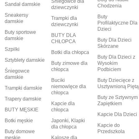
Śniegowce dla
Sandał damskie
Chodzenia
dziewczynki
Sneakersy
Buty
Trampki dla
damskie
Profilaktyczne Dla
dziewczynki
Dzieci
Buty sportowe
BUTY DLA
damskie
Buty Dla Dzieci
CHŁOPCA
Skórzane
Szpilki
Botki dla chłopca
Buty Dla Dzieci z
Sztyblety damskie
Buty zimowe dla
Wysokim
chłopca
Podbiciem
Śniegowce
damskie
Buciki
Buty Dziecięce z
niemowlęce dla
Usztywnioną Piętą
Trampki damskie
chłopca
Buty ze Sztywnym
Trapery damskie
Kapcie dla
Zapiętkiem
BUTY MĘSKIE
chłopca
Kapcie Dla Dzieci
Botki męskie
Japonki, Klapki
Kapcie do
dla chłopca
Buty domowe
Przedszkola
męskie
Kalosze dla