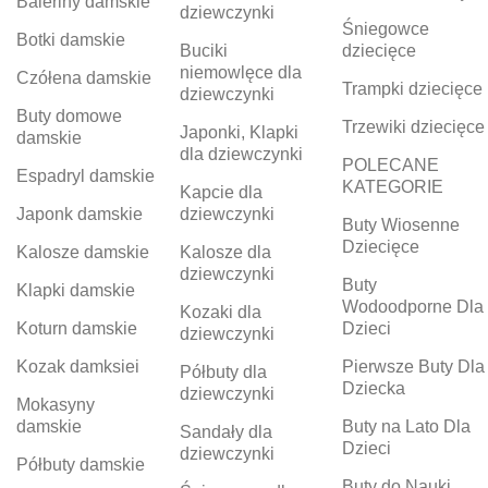
Baleriny damskie
dziewczynki
Śniegowce
Botki damskie
Buciki
dziecięce
niemowlęce dla
Czółena damskie
Trampki dziecięce
dziewczynki
Buty domowe
Trzewiki dziecięce
Japonki, Klapki
damskie
dla dziewczynki
POLECANE
Espadryl damskie
KATEGORIE
Kapcie dla
Japonk damskie
dziewczynki
Buty Wiosenne
Dziecięce
Kalosze damskie
Kalosze dla
dziewczynki
Buty
Klapki damskie
Wodoodporne Dla
Kozaki dla
Koturn damskie
Dzieci
dziewczynki
Kozak damksiei
Pierwsze Buty Dla
Półbuty dla
Dziecka
dziewczynki
Mokasyny
damskie
Buty na Lato Dla
Sandały dla
Dzieci
dziewczynki
Półbuty damskie
Buty do Nauki