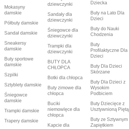
Dziecka
dziewczynki
Mokasyny
damskie
Buty na Lato Dla
Sandały dla
Dzieci
dziewczynki
Półbuty damskie
Buty do Nauki
Śniegowce dla
Sandał damskie
Chodzenia
dziewczynki
Sneakersy
Buty
Trampki dla
damskie
Profilaktyczne Dla
dziewczynki
Dzieci
Buty sportowe
BUTY DLA
damskie
Buty Dla Dzieci
CHŁOPCA
Skórzane
Szpilki
Botki dla chłopca
Buty Dla Dzieci z
Sztyblety damskie
Buty zimowe dla
Wysokim
chłopca
Podbiciem
Śniegowce
damskie
Buciki
Buty Dziecięce z
niemowlęce dla
Usztywnioną Piętą
Trampki damskie
chłopca
Buty ze Sztywnym
Trapery damskie
Kapcie dla
Zapiętkiem