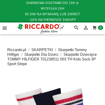
DARMOWA DOSTAWA OD 199 zł
WYSYŁKA 24H
30 DNI NA WYMIANĘ LUB ZWROT
-10% NA PIERWSZE ZAKUPY
search


shopping_cart
0
Riccardo.pl
SKARPETKI
Skarpetki Tommy
Hilfiger
Skarpetki Dla Dzieci
Skarpetki Dziecięce
TOMMY HILFIGER 701238511 003 TH Kids Sock 3P
Sport Stripe