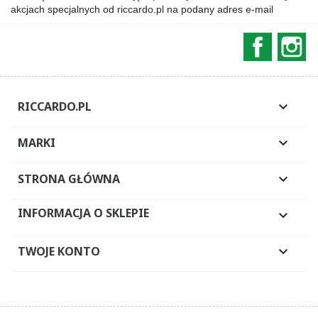
akcjach specjalnych od riccardo.pl na podany adres e-mail
Faceboo
In
RICCARDO.PL

MARKI

STRONA GŁÓWNA

INFORMACJA O SKLEPIE

TWOJE KONTO
