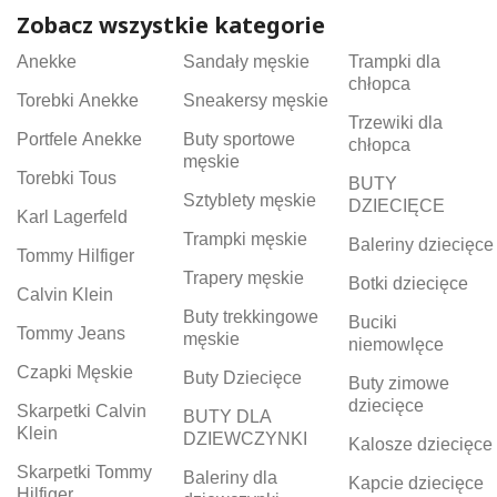
Zobacz wszystkie kategorie
Anekke
Sandały męskie
Trampki dla
chłopca
Torebki Anekke
Sneakersy męskie
Trzewiki dla
Portfele Anekke
Buty sportowe
chłopca
męskie
Torebki Tous
BUTY
Sztyblety męskie
DZIECIĘCE
Karl Lagerfeld
Trampki męskie
Baleriny dziecięce
Tommy Hilfiger
Trapery męskie
Botki dziecięce
Calvin Klein
Buty trekkingowe
Buciki
Tommy Jeans
męskie
niemowlęce
Czapki Męskie
Buty Dziecięce
Buty zimowe
dziecięce
Skarpetki Calvin
BUTY DLA
Klein
DZIEWCZYNKI
Kalosze dziecięce
Skarpetki Tommy
Baleriny dla
Kapcie dziecięce
Hilfiger