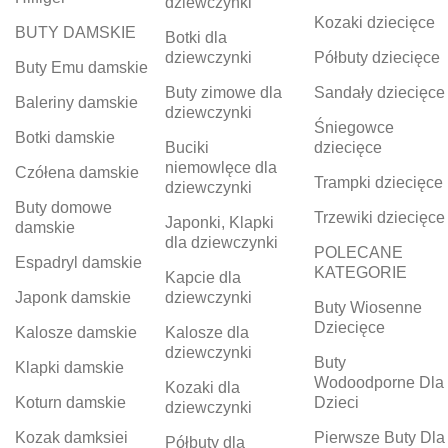
dziewczynki
Kozaki dziecięce
BUTY DAMSKIE
Botki dla
dziewczynki
Półbuty dziecięce
Buty Emu damskie
Buty zimowe dla
Sandały dziecięce
Baleriny damskie
dziewczynki
Śniegowce
Botki damskie
Buciki
dziecięce
niemowlęce dla
Czółena damskie
Trampki dziecięce
dziewczynki
Buty domowe
Trzewiki dziecięce
Japonki, Klapki
damskie
dla dziewczynki
POLECANE
Espadryl damskie
KATEGORIE
Kapcie dla
Japonk damskie
dziewczynki
Buty Wiosenne
Dziecięce
Kalosze damskie
Kalosze dla
dziewczynki
Buty
Klapki damskie
Wodoodporne Dla
Kozaki dla
Koturn damskie
Dzieci
dziewczynki
Kozak damksiei
Pierwsze Buty Dla
Półbuty dla