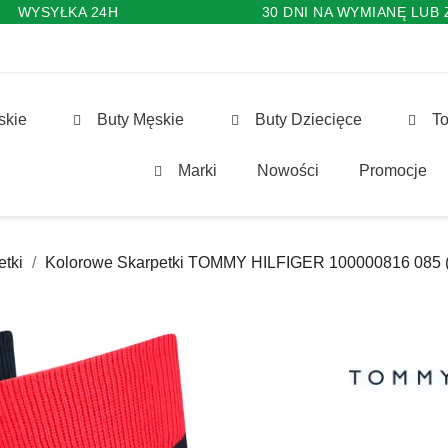
WYSYŁKA 24H
30 DNI NA WYMIANĘ LUB
skie
Buty Męskie
Buty Dziecięce
To
Marki
Nowości
Promocje
etki
Kolorowe Skarpetki TOMMY HILFIGER 100000816 085 (