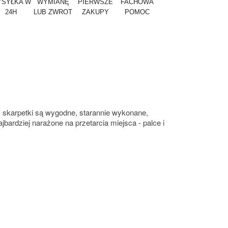
SYŁKA W
WYMIANĘ
PIERWSZE
FACHOWA
24H
LUB ZWROT
ZAKUPY
POMOC
, skarpetki są wygodne, starannie wykonane,
bardziej narażone na przetarcia miejsca - palce i