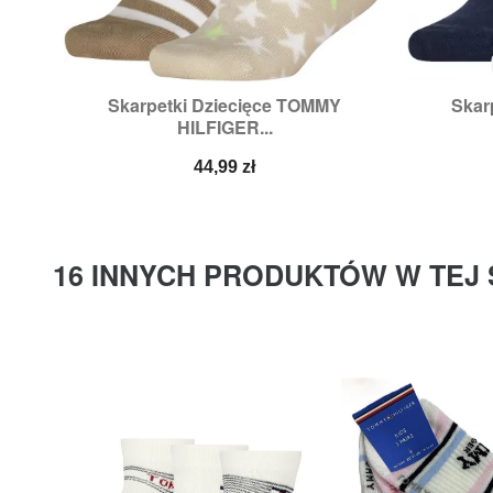
Skarpetki Dziecięce TOMMY
Skar

Szybki podgląd
HILFIGER...
Rozmiary:
31/34,
35/38
Cena
44,99 zł
16 INNYCH PRODUKTÓW W TEJ 