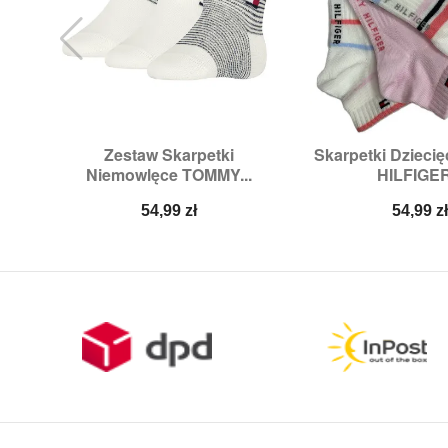
Zestaw Skarpetki
Skarpetki Dziec


Szybki podgląd
Szybki p
Niemowlęce TOMMY...
HILFIGER
Rozmiary:
19/22
Rozmiary:
27/30,
3
Cena
Cena
54,99 zł
54,99 z