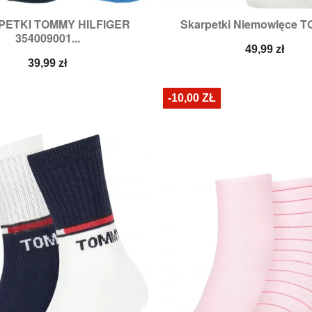
ETKI TOMMY HILFIGER
Skarpetki Niemowlęce T


Szybki podgląd
Szybki podglą
354009001...
Cena
49,99 zł
Cena
39,99 zł
-10,00 ZŁ