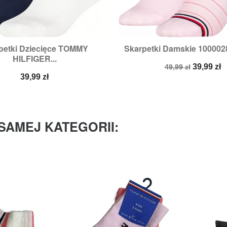
petki Dziecięce TOMMY
Skarpetki Damskie 1000028


Szybki podgląd
Szybki podglą
HILFIGER...
Cena
Cena
39,99 zł
49,99 zł
Cena
podstawowa
39,99 zł
SAMEJ KATEGORII: