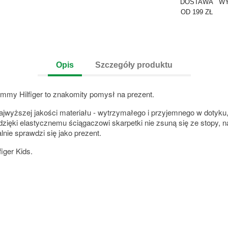
DOSTAWA
WY
OD 199 ZŁ
Opis
Szczegóły produktu
my Hilfiger to znakomity pomysł na prezent.
ajwyższej jakości materiału - wytrzymałego i przyjemnego w dotyku
zięki elastycznemu ściągaczowi skarpetki nie zsuną się ze stopy, naj
nie sprawdzi się jako prezent.
iger Kids.