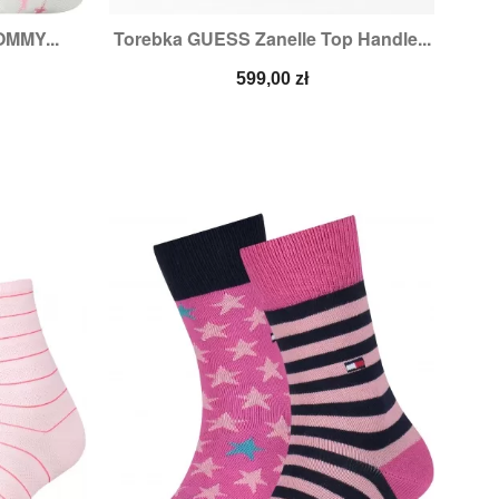
OMMY...
Torebka GUESS Zanelle Top Handle...

d
Szybki podgląd
Cena
599,00 zł