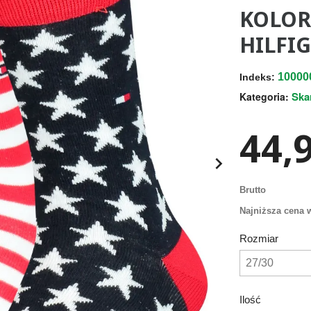
KOLOR
HILFIG
10000
Indeks:
Ska
Kategoria:
44,9

Brutto
Najniższa cena w
Rozmiar
Ilość