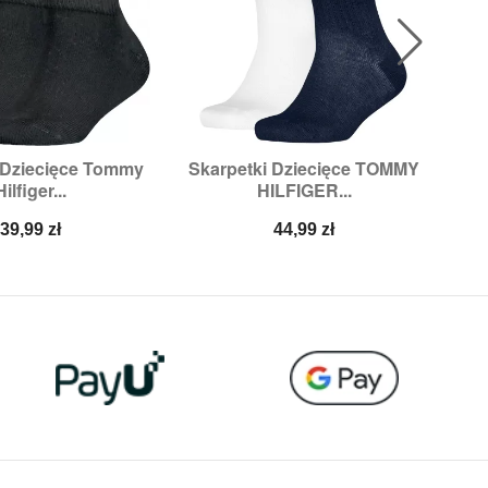
 Dziecięce Tommy
Skarpetki Dziecięce TOMMY
Sk

ybki podgląd
Szybki podgląd
Hilfiger...
HILFIGER...
miary:
27/30
Rozmiary:
27/30,
31/34
Ro
Cena
Cena
39,99 zł
44,99 zł