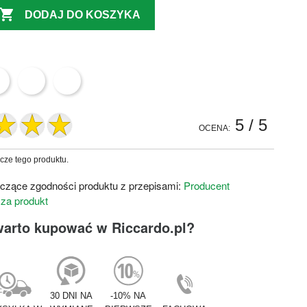

DODAJ DO KOSZYKA
5
/ 5
OCENA:
zcze tego produktu.
czące zgodności produktu z przepisami:
Producent
 za produkt
warto kupować w Riccardo.pl?
30 DNI NA
-10% NA