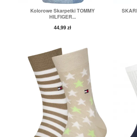
Kolorowe Skarpetki TOMMY
SKARP

Szybki podgląd
HILFIGER...
Rozmiary:
23/26,
27/30,
31/34,
39/42
Cena
44,99 zł