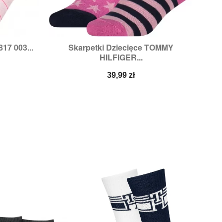
17 003...
Skarpetki Dziecięce TOMMY

d
Szybki podgląd
HILFIGER...
Cena
39,99 zł