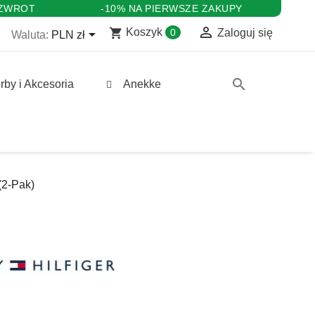
 ZWROT
-10% NA PIERWSZE ZAKUPY

shopping_cart

Koszyk
0
Zaloguj się
Waluta:
PLN zł
search
rby i Akcesoria
Anekke
2-Pak)