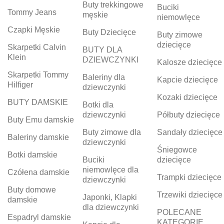
Buty trekkingowe
Buciki
Tommy Jeans
męskie
niemowlęce
Czapki Męskie
Buty Dziecięce
Buty zimowe
dziecięce
Skarpetki Calvin
BUTY DLA
Klein
DZIEWCZYNKI
Kalosze dziecięce
Skarpetki Tommy
Baleriny dla
Kapcie dziecięce
Hilfiger
dziewczynki
Kozaki dziecięce
BUTY DAMSKIE
Botki dla
dziewczynki
Półbuty dziecięce
Buty Emu damskie
Buty zimowe dla
Sandały dziecięce
Baleriny damskie
dziewczynki
Śniegowce
Botki damskie
Buciki
dziecięce
niemowlęce dla
Czółena damskie
Trampki dziecięce
dziewczynki
Buty domowe
Trzewiki dziecięce
Japonki, Klapki
damskie
dla dziewczynki
POLECANE
Espadryl damskie
KATEGORIE