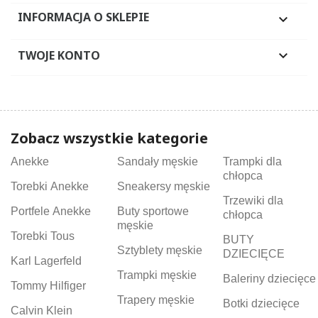
INFORMACJA O SKLEPIE

TWOJE KONTO

Zobacz wszystkie kategorie
Anekke
Sandały męskie
Trampki dla
chłopca
Torebki Anekke
Sneakersy męskie
Trzewiki dla
Portfele Anekke
Buty sportowe
chłopca
męskie
Torebki Tous
BUTY
Sztyblety męskie
DZIECIĘCE
Karl Lagerfeld
Trampki męskie
Baleriny dziecięce
Tommy Hilfiger
Trapery męskie
Botki dziecięce
Calvin Klein