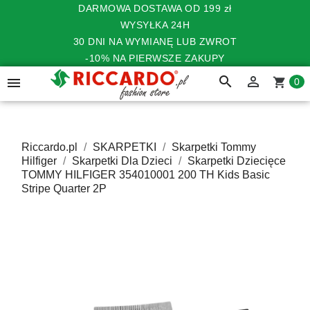
DARMOWA DOSTAWA OD 199 zł
WYSYŁKA 24H
30 DNI NA WYMIANĘ LUB ZWROT
-10% NA PIERWSZE ZAKUPY
search


shopping_cart
0
Riccardo.pl
SKARPETKI
Skarpetki Tommy
Hilfiger
Skarpetki Dla Dzieci
Skarpetki Dziecięce
TOMMY HILFIGER 354010001 200 TH Kids Basic
Stripe Quarter 2P