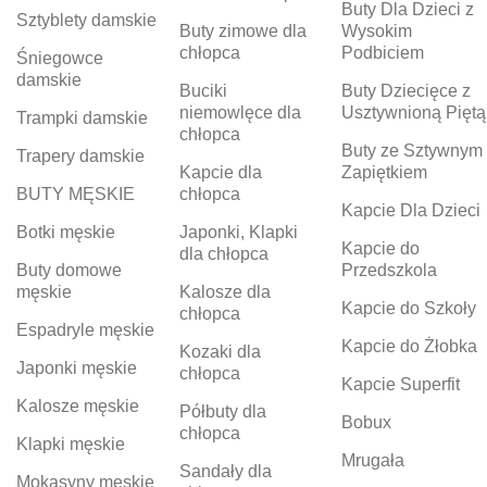
Buty Dla Dzieci z
Sztyblety damskie
Buty zimowe dla
Wysokim
chłopca
Podbiciem
Śniegowce
damskie
Buciki
Buty Dziecięce z
niemowlęce dla
Usztywnioną Piętą
Trampki damskie
chłopca
Buty ze Sztywnym
Trapery damskie
Kapcie dla
Zapiętkiem
BUTY MĘSKIE
chłopca
Kapcie Dla Dzieci
Botki męskie
Japonki, Klapki
Kapcie do
dla chłopca
Buty domowe
Przedszkola
męskie
Kalosze dla
Kapcie do Szkoły
chłopca
Espadryle męskie
Kapcie do Żłobka
Kozaki dla
Japonki męskie
chłopca
Kapcie Superfit
Kalosze męskie
Półbuty dla
Bobux
chłopca
Klapki męskie
Mrugała
Sandały dla
Mokasyny męskie