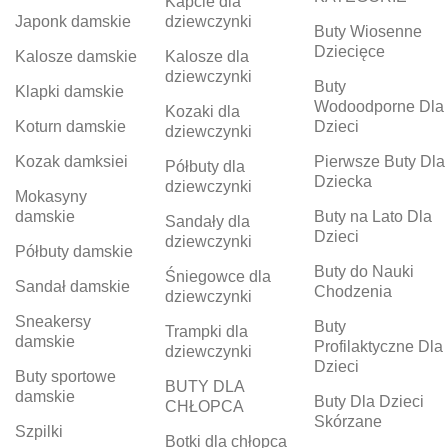
Kapcie dla
Japonk damskie
dziewczynki
Buty Wiosenne
Dziecięce
Kalosze damskie
Kalosze dla
dziewczynki
Buty
Klapki damskie
Wodoodporne Dla
Kozaki dla
Koturn damskie
Dzieci
dziewczynki
Kozak damksiei
Pierwsze Buty Dla
Półbuty dla
Dziecka
dziewczynki
Mokasyny
damskie
Buty na Lato Dla
Sandały dla
Dzieci
dziewczynki
Półbuty damskie
Buty do Nauki
Śniegowce dla
Sandał damskie
Chodzenia
dziewczynki
Sneakersy
Buty
Trampki dla
damskie
Profilaktyczne Dla
dziewczynki
Dzieci
Buty sportowe
BUTY DLA
damskie
Buty Dla Dzieci
CHŁOPCA
Skórzane
Szpilki
Botki dla chłopca