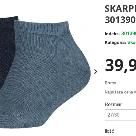
SKARP
301390
30139
Indeks:
Ska
Kategoria:
39,9

Brutto
Najniższa cena w
Rozmiar
Ilość