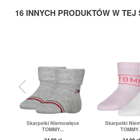
16 INNYCH PRODUKTÓW W TEJ 
Skarpetki Niemowlęce
Skarpetki Nie


Szybki podgląd
Szybki p
TOMMY...
TOMMY..
Rozmiary:
23/26
Rozmiary:
1