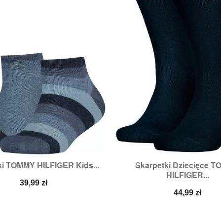
ki TOMMY HILFIGER Kids...
Skarpetki Dziecięce 


Szybki podgląd
Szybki podglą
HILFIGER...
Rozmiary:
23/26,
27/30,
Cena
39,99 zł
Cena
44,99 zł