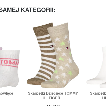
SAMEJ KATEGORII:
mowlęce
Skarpetki Dziecięce TOMMY
Skarpet


odgląd
Szybki podgląd
Sz
.
HILFIGER...
HI
9/22
Rozmiary:
31/34,
35/38
Roz