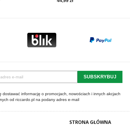
Cena
ł
44,99 zł
 dostawać informację o promocjach, nowościach i innych akcjach
lnych od riccardo.pl na podany adres e-mail
STRONA GŁÓWNA