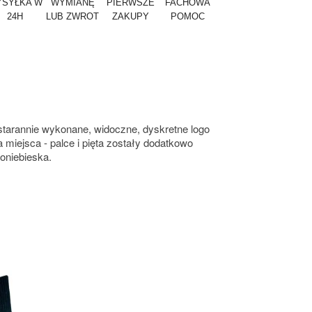
SYŁKA W
WYMIANĘ
PIERWSZE
FACHOWA
24H
LUB ZWROT
ZAKUPY
POMOC
starannie wykonane, widoczne, dyskretne logo
a miejsca - palce i pięta zostały dodatkowo
noniebieska.