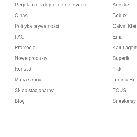
Regulamin sklepu internetowego
Anekke
O nas
Bobux
Polityka prywatności
Calvin Klei
FAQ
Emu
Promocje
Karl Lagerf
Nowe produkty
Superfit
Kontakt
Tikki
Mapa strony
Tommy Hilf
Sklep stacjonarny
TOUS
Blog
Sneakersy 