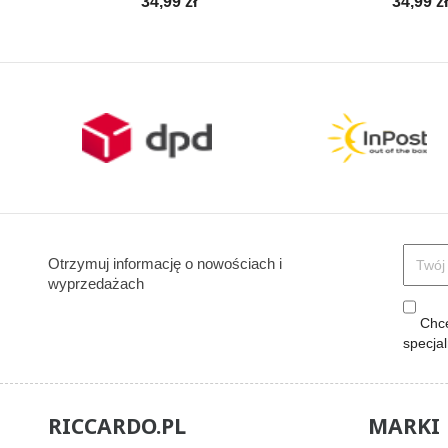
Cena
Cena
34,99 zł
34,99 z
Otrzymuj informację o nowościach i
wyprzedażach
Chcę
specja
RICCARDO.PL
MARKI