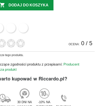

DODAJ DO KOSZYKA
0
/ 5
OCENA:
zcze tego produktu.
czące zgodności produktu z przepisami:
Producent
 za produkt
warto kupować w Riccardo.pl?
30 DNI NA
-10% NA