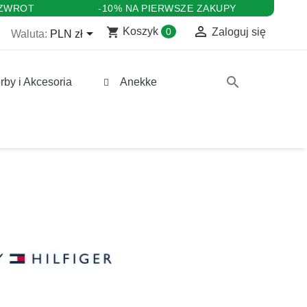
 ZWROT
-10% NA PIERWSZE ZAKUPY

shopping_cart

Koszyk
0
Zaloguj się
Waluta:
PLN zł
search
rby i Akcesoria
Anekke