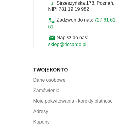
Strzeszyńska 173, Poznań,
NIP: 781 19 19 982
phone
Zadzwoń do nas:
727 61 61
61
email
Napisz do nas:
sklep@riccardo.pl
TWOJE KONTO
Dane osobowe
Zamówienia
Moje pokwitowania - korekty płatności
Adresy
Kupony