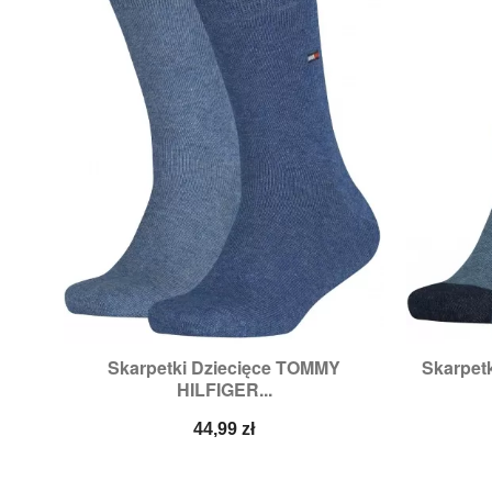
Skarpetki Dziecięce TOMMY
Skarpet

Szybki podgląd
HILFIGER...
Rozmiary:
23/26,
27/30,
35/38,
39/42
Cena
44,99 zł