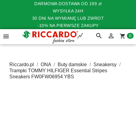
DARMOWA DOSTAWA OD 199 zł
WYSYŁKA 24H
30 DNI NA WYMIANĘ LUB ZWROT
-10% NA PIERWSZE ZAKUPY
search


shopping_cart
0
Riccardo.pl
ONA
Buty damskie
Sneakersy
Trampki TOMMY HILFIGER Essential Stripes
Sneakers FW0FW06954 YBS