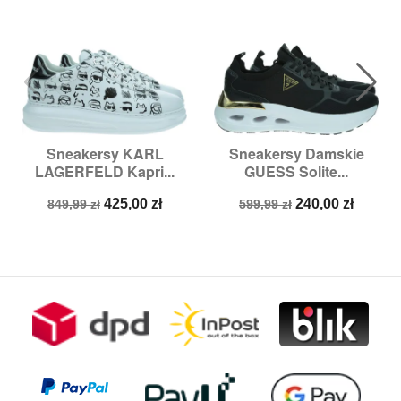
Sneakersy KARL
Sneakersy Damskie
LAGERFELD Kapri...
GUESS Solite...
Cena
Cena
Cena
Cena
425,00 zł
240,00 zł
849,99 zł
599,99 zł
podstawowa
podstawowa