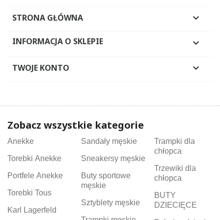
STRONA GŁÓWNA

INFORMACJA O SKLEPIE

TWOJE KONTO

Zobacz wszystkie kategorie
Anekke
Sandały męskie
Trampki dla
chłopca
Torebki Anekke
Sneakersy męskie
Trzewiki dla
Portfele Anekke
Buty sportowe
chłopca
męskie
Torebki Tous
BUTY
Sztyblety męskie
DZIECIĘCE
Karl Lagerfeld
Trampki męskie