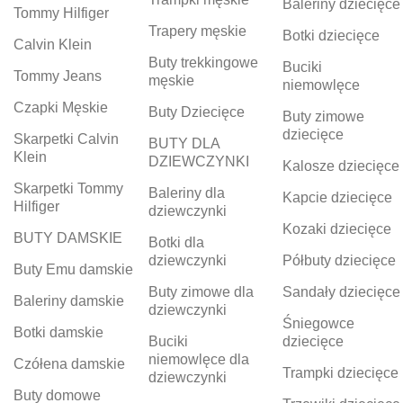
Baleriny dziecięce
Tommy Hilfiger
Trapery męskie
Botki dziecięce
Calvin Klein
Buty trekkingowe
Buciki
Tommy Jeans
męskie
niemowlęce
Czapki Męskie
Buty Dziecięce
Buty zimowe
dziecięce
Skarpetki Calvin
BUTY DLA
Klein
DZIEWCZYNKI
Kalosze dziecięce
Skarpetki Tommy
Baleriny dla
Kapcie dziecięce
Hilfiger
dziewczynki
Kozaki dziecięce
BUTY DAMSKIE
Botki dla
dziewczynki
Półbuty dziecięce
Buty Emu damskie
Buty zimowe dla
Sandały dziecięce
Baleriny damskie
dziewczynki
Śniegowce
Botki damskie
Buciki
dziecięce
niemowlęce dla
Czółena damskie
Trampki dziecięce
dziewczynki
Buty domowe