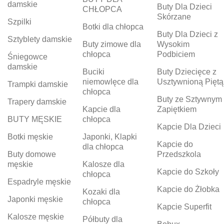
damskie
Buty Dla Dzieci
CHŁOPCA
Skórzane
Szpilki
Botki dla chłopca
Buty Dla Dzieci z
Sztyblety damskie
Buty zimowe dla
Wysokim
chłopca
Podbiciem
Śniegowce
damskie
Buciki
Buty Dziecięce z
niemowlęce dla
Usztywnioną Piętą
Trampki damskie
chłopca
Buty ze Sztywnym
Trapery damskie
Kapcie dla
Zapiętkiem
BUTY MĘSKIE
chłopca
Kapcie Dla Dzieci
Botki męskie
Japonki, Klapki
Kapcie do
dla chłopca
Buty domowe
Przedszkola
męskie
Kalosze dla
Kapcie do Szkoły
chłopca
Espadryle męskie
Kapcie do Żłobka
Kozaki dla
Japonki męskie
chłopca
Kapcie Superfit
Kalosze męskie
Półbuty dla