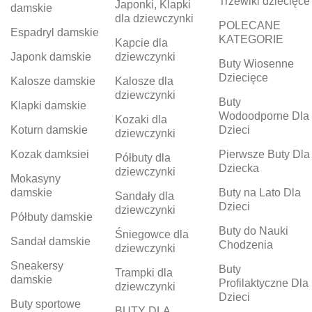
Trzewiki dziecięce
Japonki, Klapki
damskie
dla dziewczynki
POLECANE
Espadryl damskie
KATEGORIE
Kapcie dla
Japonk damskie
dziewczynki
Buty Wiosenne
Dziecięce
Kalosze damskie
Kalosze dla
dziewczynki
Buty
Klapki damskie
Wodoodporne Dla
Kozaki dla
Koturn damskie
Dzieci
dziewczynki
Kozak damksiei
Pierwsze Buty Dla
Półbuty dla
Dziecka
dziewczynki
Mokasyny
damskie
Buty na Lato Dla
Sandały dla
Dzieci
dziewczynki
Półbuty damskie
Buty do Nauki
Śniegowce dla
Sandał damskie
Chodzenia
dziewczynki
Sneakersy
Buty
Trampki dla
damskie
Profilaktyczne Dla
dziewczynki
Dzieci
Buty sportowe
BUTY DLA