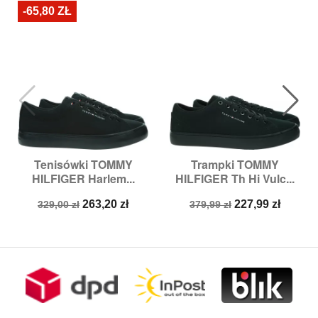
-65,80 ZŁ
Tenisówki TOMMY
Trampki TOMMY
HILFIGER Harlem...
HILFIGER Th Hi Vulc...
Cena
Cena
Cena
Cena
263,20 zł
227,99 zł
329,00 zł
379,99 zł
podstawowa
podstawowa