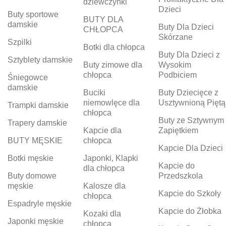
dziewczynki
Dzieci
Buty sportowe
BUTY DLA
damskie
Buty Dla Dzieci
CHŁOPCA
Skórzane
Szpilki
Botki dla chłopca
Buty Dla Dzieci z
Sztyblety damskie
Buty zimowe dla
Wysokim
chłopca
Podbiciem
Śniegowce
damskie
Buciki
Buty Dziecięce z
niemowlęce dla
Usztywnioną Piętą
Trampki damskie
chłopca
Buty ze Sztywnym
Trapery damskie
Kapcie dla
Zapiętkiem
BUTY MĘSKIE
chłopca
Kapcie Dla Dzieci
Botki męskie
Japonki, Klapki
Kapcie do
dla chłopca
Buty domowe
Przedszkola
męskie
Kalosze dla
Kapcie do Szkoły
chłopca
Espadryle męskie
Kapcie do Żłobka
Kozaki dla
Japonki męskie
chłopca