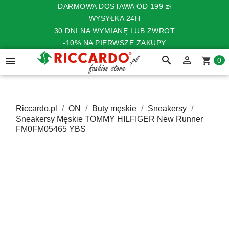
DARMOWA DOSTAWA OD 199 zł
WYSYŁKA 24H
30 DNI NA WYMIANĘ LUB ZWROT
-10% NA PIERWSZE ZAKUPY
search


shopping_cart
0
Riccardo.pl
ON
Buty męskie
Sneakersy
Sneakersy Męskie TOMMY HILFIGER New Runner
FM0FM05465 YBS