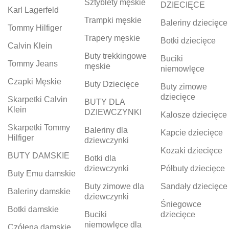
Sztyblety męskie
DZIECIĘCE
Karl Lagerfeld
Trampki męskie
Baleriny dziecięce
Tommy Hilfiger
Trapery męskie
Botki dziecięce
Calvin Klein
Buty trekkingowe
Buciki
Tommy Jeans
męskie
niemowlęce
Czapki Męskie
Buty Dziecięce
Buty zimowe
dziecięce
Skarpetki Calvin
BUTY DLA
Klein
DZIEWCZYNKI
Kalosze dziecięce
Skarpetki Tommy
Baleriny dla
Kapcie dziecięce
Hilfiger
dziewczynki
Kozaki dziecięce
BUTY DAMSKIE
Botki dla
dziewczynki
Półbuty dziecięce
Buty Emu damskie
Buty zimowe dla
Sandały dziecięce
Baleriny damskie
dziewczynki
Śniegowce
Botki damskie
Buciki
dziecięce
niemowlęce dla
Czółena damskie