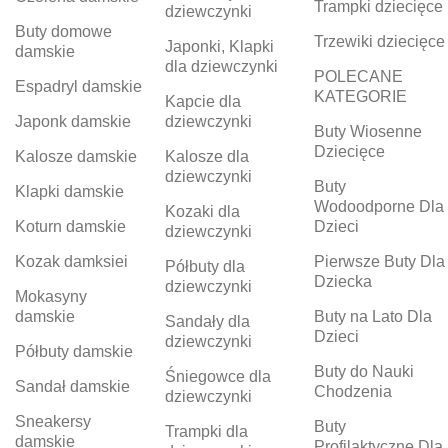
Trampki dziecięce
dziewczynki
Buty domowe
Trzewiki dziecięce
Japonki, Klapki
damskie
dla dziewczynki
POLECANE
Espadryl damskie
KATEGORIE
Kapcie dla
Japonk damskie
dziewczynki
Buty Wiosenne
Dziecięce
Kalosze damskie
Kalosze dla
dziewczynki
Buty
Klapki damskie
Wodoodporne Dla
Kozaki dla
Koturn damskie
Dzieci
dziewczynki
Kozak damksiei
Pierwsze Buty Dla
Półbuty dla
Dziecka
dziewczynki
Mokasyny
damskie
Buty na Lato Dla
Sandały dla
Dzieci
dziewczynki
Półbuty damskie
Buty do Nauki
Śniegowce dla
Sandał damskie
Chodzenia
dziewczynki
Sneakersy
Buty
Trampki dla
damskie
Profilaktyczne Dla