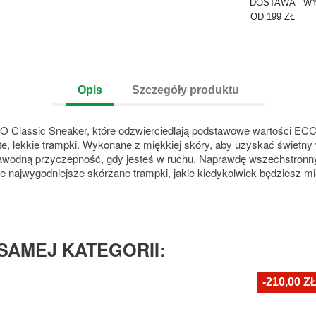
DOSTAWA
WY
OD 199 ZŁ
Opis
Szczegóły produktu
CO Classic Sneaker, które odzwierciedlają podstawowe wartości EC
, lekkie trampki. Wykonane z miękkiej skóry, aby uzyskać świetny
wodną przyczepność, gdy jesteś w ruchu. Naprawdę wszechstronny b
że najwygodniejsze skórzane trampki, jakie kiedykolwiek będziesz mi
SAMEJ KATEGORII:
-210,00 Z