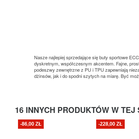
Nasze najlepiej sprzedające się buty sportowe EC
dyskretnym, współczesnym akcentem. Fajne, proste
podeszwy zewnętrzne z PU i TPU zapewniają nieza
dżinsów, jak i do spodni szytych na miarę. Być mo
16 INNYCH PRODUKTÓW W TEJ 
-86,00 ZŁ
-228,00 ZŁ