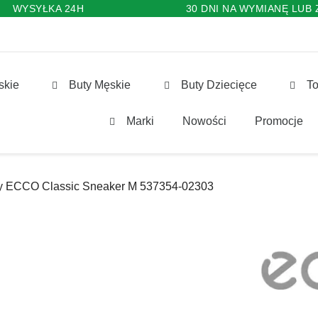
WYSYŁKA 24H
30 DNI NA WYMIANĘ LUB
skie
Buty Męskie
Buty Dziecięce
To
Marki
Nowości
Promocje
y ECCO Classic Sneaker M 537354-02303