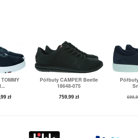
e TOMMY
Półbuty CAMPER Beetle
Półbut


odgląd
Szybki podgląd
Sz
...
18648-075
Sn
:
42
Rozmiary:
41
Ro
na
Cena
Cen
,99 zł
759,99 zł
699,9
a
pod