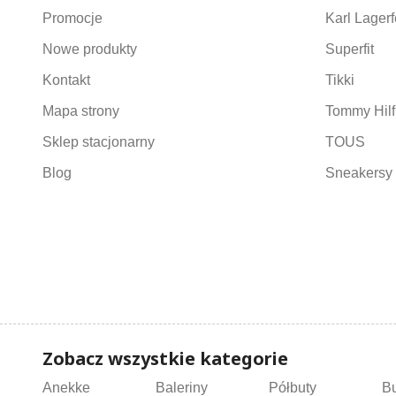
Promocje
Karl Lagerf
Nowe produkty
Superfit
Kontakt
Tikki
Mapa strony
Tommy Hilf
Sklep stacjonarny
TOUS
Blog
Sneakersy 
Zobacz wszystkie kategorie
Anekke
Baleriny
Półbuty
B