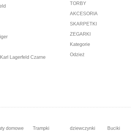
TORBY
eld
AKCESORIA
SKARPETKI
ZEGARKI
iger
Kategorie
Odzież
Karl Lagerfeld Czarne
uty domowe
Trampki
dziewczynki
Buciki