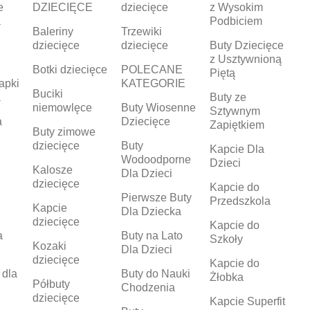
e
DZIECIĘCE
dziecięce
z Wysokim
a
Podbiciem
Baleriny
Trzewiki
dziecięce
dziecięce
Buty Dziecięce
z Usztywnioną
Botki dziecięce
POLECANE
Piętą
apki
KATEGORIE
Buciki
a
Buty ze
niemowlęce
Buty Wiosenne
Sztywnym
a
Dziecięce
Zapiętkiem
Buty zimowe
dziecięce
Buty
Kapcie Dla
Wodoodporne
Dzieci
Kalosze
Dla Dzieci
dziecięce
Kapcie do
Pierwsze Buty
Przedszkola
Kapcie
Dla Dziecka
dziecięce
Kapcie do
a
Buty na Lato
Szkoły
Kozaki
Dla Dzieci
dziecięce
Kapcie do
 dla
Buty do Nauki
Żłobka
Półbuty
Chodzenia
dziecięce
Kapcie Superfit