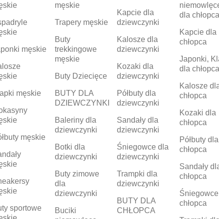
ęskie
męskie
niemowlęc
Kapcie dla
dla chłopc
padryle
Trapery męskie
dziewczynki
ęskie
Kapcie dla
Buty
Kalosze dla
chłopca
ponki męskie
trekkingowe
dziewczynki
męskie
Japonki, Kl
alosze
Kozaki dla
dla chłopc
ęskie
Buty Dziecięce
dziewczynki
Kalosze dl
apki męskie
BUTY DLA
Półbuty dla
chłopca
DZIEWCZYNKI
dziewczynki
okasyny
Kozaki dla
ęskie
Baleriny dla
Sandały dla
chłopca
dziewczynki
dziewczynki
łbuty męskie
Półbuty dla
Botki dla
Śniegowce dla
chłopca
andały
dziewczynki
dziewczynki
ęskie
Sandały dl
Buty zimowe
Trampki dla
chłopca
neakersy
dla
dziewczynki
ęskie
dziewczynki
Śniegowce
BUTY DLA
chłopca
ty sportowe
Buciki
CHŁOPCA
ęskie