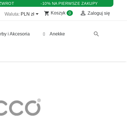
 ZWROT
-10% NA PIERWSZE ZAKUPY

shopping_cart

Koszyk
0
Zaloguj się
Waluta:
PLN zł
search
rby i Akcesoria
Anekke