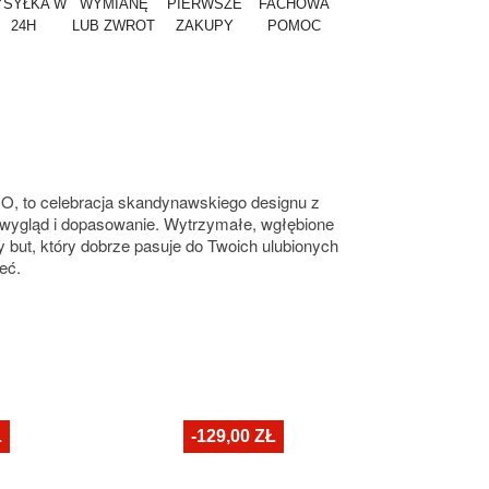
SYŁKA W
WYMIANĘ
PIERWSZE
FACHOWA
24H
LUB ZWROT
ZAKUPY
POMOC
CO, to celebracja skandynawskiego designu z
 wygląd i dopasowanie. Wytrzymałe, wgłębione
ut, który dobrze pasuje do Twoich ulubionych
eć.
Ł
-129,00 ZŁ