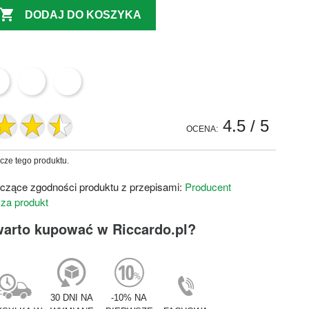

DODAJ DO KOSZYKA
4.5
/ 5
OCENA:
zcze tego produktu.
czące zgodności produktu z przepisami:
Producent
 za produkt
warto kupować w Riccardo.pl?
30 DNI NA
-10% NA