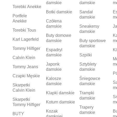
damskie
damskie
m
Torebki Anekke
Botki damskie
Sandał
Es
Portfele
damskie
m
Anekke
Czółena
damskie
Sneakersy
Ja
Torebki Tous
damskie
Buty domowe
K
Karl Lagerfeld
damskie
Buty sportowe
m
damskie
Tommy Hilfiger
Espadryl
Kl
damskie
Szpilki
Calvin Klein
M
Japonk
Sztyblety
m
Tommy Jeans
damskie
damskie
Pó
Czapki Męskie
Kalosze
Śniegowce
S
damskie
damskie
Skarpetki
m
Calvin Klein
Klapki damskie
Trampki
S
damskie
Skarpetki
Koturn damskie
m
Tommy Hilfiger
Trapery
Kozak
Bu
damskie
BUTY
damksiei
m