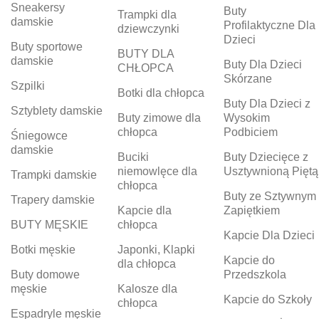
Sneakersy
Buty
Trampki dla
damskie
Profilaktyczne Dla
dziewczynki
Dzieci
Buty sportowe
BUTY DLA
damskie
Buty Dla Dzieci
CHŁOPCA
Skórzane
Szpilki
Botki dla chłopca
Buty Dla Dzieci z
Sztyblety damskie
Buty zimowe dla
Wysokim
chłopca
Podbiciem
Śniegowce
damskie
Buciki
Buty Dziecięce z
niemowlęce dla
Usztywnioną Piętą
Trampki damskie
chłopca
Buty ze Sztywnym
Trapery damskie
Kapcie dla
Zapiętkiem
BUTY MĘSKIE
chłopca
Kapcie Dla Dzieci
Botki męskie
Japonki, Klapki
Kapcie do
dla chłopca
Buty domowe
Przedszkola
męskie
Kalosze dla
Kapcie do Szkoły
chłopca
Espadryle męskie