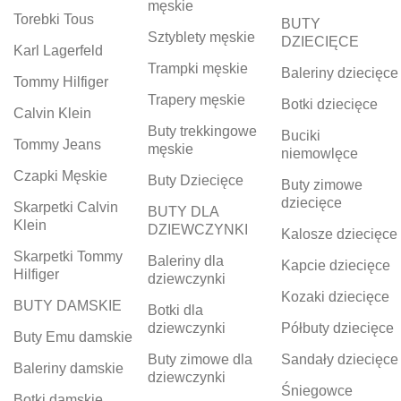
męskie
Torebki Tous
BUTY
Sztyblety męskie
DZIECIĘCE
Karl Lagerfeld
Trampki męskie
Baleriny dziecięce
Tommy Hilfiger
Trapery męskie
Botki dziecięce
Calvin Klein
Buty trekkingowe
Buciki
Tommy Jeans
męskie
niemowlęce
Czapki Męskie
Buty Dziecięce
Buty zimowe
dziecięce
Skarpetki Calvin
BUTY DLA
Klein
DZIEWCZYNKI
Kalosze dziecięce
Skarpetki Tommy
Baleriny dla
Kapcie dziecięce
Hilfiger
dziewczynki
Kozaki dziecięce
BUTY DAMSKIE
Botki dla
dziewczynki
Półbuty dziecięce
Buty Emu damskie
Buty zimowe dla
Sandały dziecięce
Baleriny damskie
dziewczynki
Śniegowce
Botki damskie