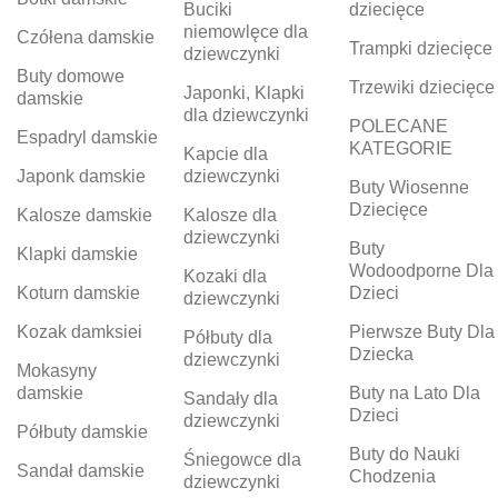
Buciki
dziecięce
niemowlęce dla
Czółena damskie
Trampki dziecięce
dziewczynki
Buty domowe
Trzewiki dziecięce
Japonki, Klapki
damskie
dla dziewczynki
POLECANE
Espadryl damskie
KATEGORIE
Kapcie dla
Japonk damskie
dziewczynki
Buty Wiosenne
Dziecięce
Kalosze damskie
Kalosze dla
dziewczynki
Buty
Klapki damskie
Wodoodporne Dla
Kozaki dla
Koturn damskie
Dzieci
dziewczynki
Kozak damksiei
Pierwsze Buty Dla
Półbuty dla
Dziecka
dziewczynki
Mokasyny
damskie
Buty na Lato Dla
Sandały dla
Dzieci
dziewczynki
Półbuty damskie
Buty do Nauki
Śniegowce dla
Sandał damskie
Chodzenia
dziewczynki