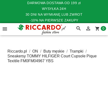
DARMOWA DOSTAWA OD 199 zł
WYSYŁKA 24H
30 DNI NA WYMIANĘ LUB ZWROT
-10% NA PIERWSZE ZAKUPY
search


shopping_cart
0
Riccardo.pl
ON
Buty męskie
Trampki
Sneakersy TOMMY HILFIGER Court Cupsole Pique
Texitile FM0FM04967 YBS