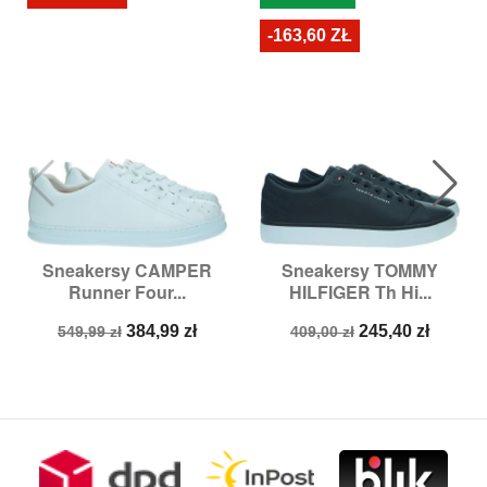
-163,60 ZŁ
Sneakersy CAMPER
Sneakersy TOMMY
Runner Four...
HILFIGER Th Hi...
Cena
Cena
Cena
Cena
384,99 zł
245,40 zł
549,99 zł
409,00 zł
podstawowa
podstawowa