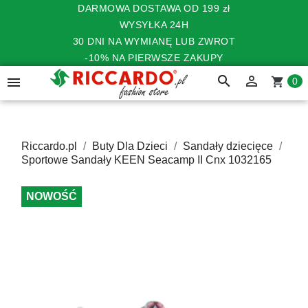
DARMOWA DOSTAWA OD 199 zł
WYSYŁKA 24H
30 DNI NA WYMIANĘ LUB ZWROT
-10% NA PIERWSZE ZAKUPY
search


shopping_cart
0
Riccardo.pl
Buty Dla Dzieci
Sandały dziecięce
Sportowe Sandały KEEN Seacamp II Cnx 1032165
NOWOŚĆ