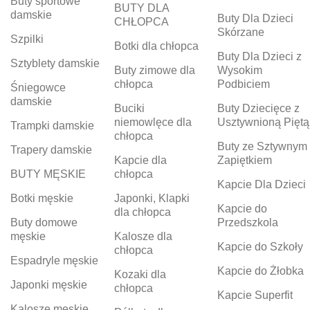
Buty sportowe
BUTY DLA
damskie
Buty Dla Dzieci
CHŁOPCA
Skórzane
Szpilki
Botki dla chłopca
Buty Dla Dzieci z
Sztyblety damskie
Buty zimowe dla
Wysokim
chłopca
Podbiciem
Śniegowce
damskie
Buciki
Buty Dziecięce z
niemowlęce dla
Usztywnioną Piętą
Trampki damskie
chłopca
Buty ze Sztywnym
Trapery damskie
Kapcie dla
Zapiętkiem
BUTY MĘSKIE
chłopca
Kapcie Dla Dzieci
Botki męskie
Japonki, Klapki
Kapcie do
dla chłopca
Buty domowe
Przedszkola
męskie
Kalosze dla
Kapcie do Szkoły
chłopca
Espadryle męskie
Kapcie do Żłobka
Kozaki dla
Japonki męskie
chłopca
Kapcie Superfit
Kalosze męskie