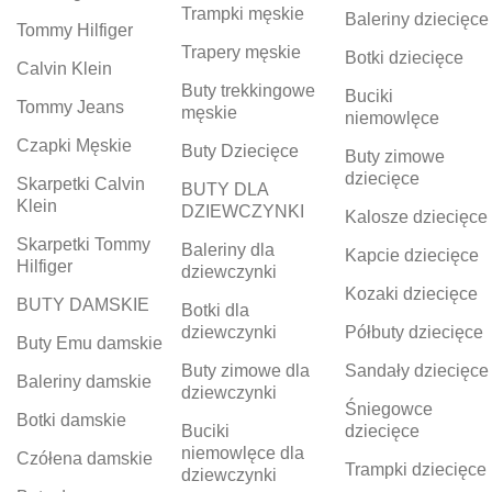
Trampki męskie
Baleriny dziecięce
Tommy Hilfiger
Trapery męskie
Botki dziecięce
Calvin Klein
Buty trekkingowe
Buciki
Tommy Jeans
męskie
niemowlęce
Czapki Męskie
Buty Dziecięce
Buty zimowe
dziecięce
Skarpetki Calvin
BUTY DLA
Klein
DZIEWCZYNKI
Kalosze dziecięce
Skarpetki Tommy
Baleriny dla
Kapcie dziecięce
Hilfiger
dziewczynki
Kozaki dziecięce
BUTY DAMSKIE
Botki dla
dziewczynki
Półbuty dziecięce
Buty Emu damskie
Buty zimowe dla
Sandały dziecięce
Baleriny damskie
dziewczynki
Śniegowce
Botki damskie
Buciki
dziecięce
niemowlęce dla
Czółena damskie
Trampki dziecięce
dziewczynki