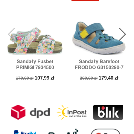
Sandały Fusbet
Sandały Barefoot
PRIMIGI 7934500
FRODDO G3150290-7
Cena
Cena
Cena
Cena
107,99 zł
179,40 zł
179,99 zł
299,00 zł
podstawowa
podstawowa