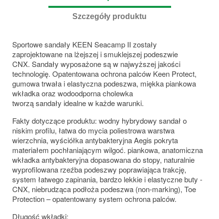
Szczegóły produktu
Sportowe sandały KEEN Seacamp II zostały
zaprojektowane na lżejszej i smuklejszej podeszwie
CNX. Sandały wyposażone są w najwyższej jakości
technologię. Opatentowana ochrona palców Keen Protect,
gumowa trwała i elastyczna podeszwa, miękka piankowa
wkładka oraz wodoodporna cholewka
tworzą sandały idealne w każde warunki.
Fakty dotyczące produktu: wodny hybrydowy sandał o
niskim profilu, łatwa do mycia poliestrowa warstwa
wierzchnia, wyściółka antybakteryjna Aegis pokryta
materiałem pochłaniającym wilgoć. piankowa, anatomiczna
wkładka antybakteryjna dopasowana do stopy, naturalnie
wyprofilowana rzeźba podeszwy poprawiająca trakcję,
system łatwego zapinania, bardzo lekkie i elastyczne buty -
CNX, niebrudząca podłoża podeszwa (non-marking), Toe
Protection – opatentowany system ochrona palców.
Długość wkładki: