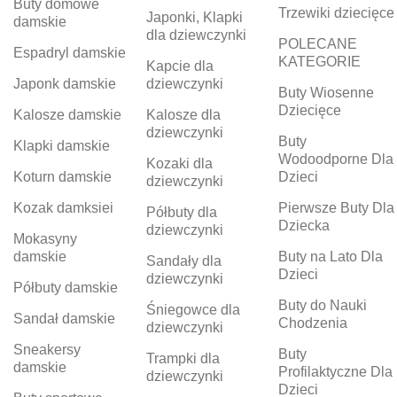
Buty domowe
Trzewiki dziecięce
Japonki, Klapki
damskie
dla dziewczynki
POLECANE
Espadryl damskie
KATEGORIE
Kapcie dla
Japonk damskie
dziewczynki
Buty Wiosenne
Dziecięce
Kalosze damskie
Kalosze dla
dziewczynki
Buty
Klapki damskie
Wodoodporne Dla
Kozaki dla
Koturn damskie
Dzieci
dziewczynki
Kozak damksiei
Pierwsze Buty Dla
Półbuty dla
Dziecka
dziewczynki
Mokasyny
damskie
Buty na Lato Dla
Sandały dla
Dzieci
dziewczynki
Półbuty damskie
Buty do Nauki
Śniegowce dla
Sandał damskie
Chodzenia
dziewczynki
Sneakersy
Buty
Trampki dla
damskie
Profilaktyczne Dla
dziewczynki
Dzieci