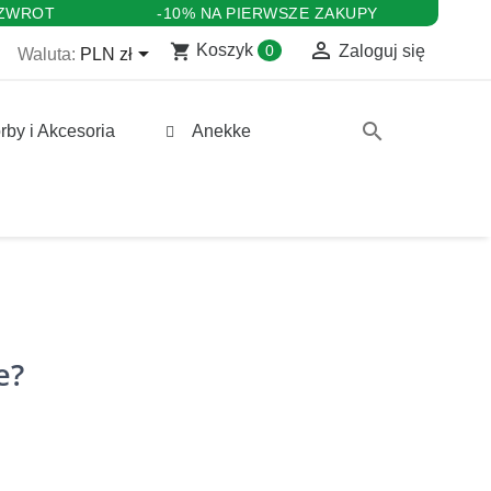
 ZWROT
-10% NA PIERWSZE ZAKUPY

shopping_cart

Koszyk
0
Zaloguj się
Waluta:
PLN zł
search
rby i Akcesoria
Anekke
e?