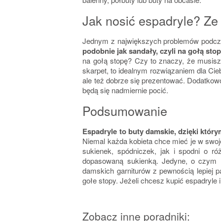
Jak nosić espadryle? Ze
Jednym z największych problemów podczas 
podobnie jak sandały, czyli na gołą sto
na gołą stopę? Czy to znaczy, że musisz
skarpet, to idealnym rozwiązaniem dla Cieb
ale też dobrze się prezentować. Dodatkow
będą się nadmiernie pocić.
Podsumowanie
Espadryle to buty damskie, dzięki który
Niemal każda kobieta chce mieć je w swoj
sukienek, spódniczek, jak i spodni o r
dopasowaną sukienką. Jedyne, o czym mu
damskich garniturów z pewnością lepiej p
gołe stopy. Jeżeli chcesz kupić espadryle 
Zobacz inne poradniki: