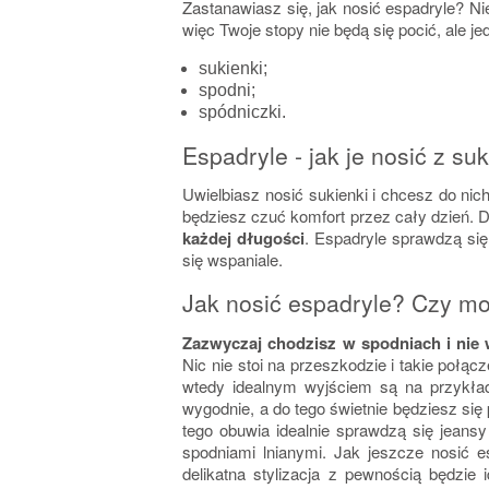
Zastanawiasz się, jak nosić espadryle? Ni
więc Twoje stopy nie będą się pocić, ale 
sukienki;
spodni;
spódniczki.
Espadryle - jak je nosić z s
Uwielbiasz nosić sukienki i chcesz do nich
będziesz czuć komfort przez cały dzień. Do
każdej długości
. Espadryle sprawdzą się
się wspaniale.
Jak nosić espadryle? Czy mo
Zazwyczaj chodzisz w spodniach i nie 
Nic nie stoi na przeszkodzie i takie połą
wtedy idealnym wyjściem są na przykład 
wygodnie, a do tego świetnie będziesz si
tego obuwia idealnie sprawdzą się jeansy
spodniami lnianymi. Jak jeszcze nosić 
delikatna stylizacja z pewnością będzie