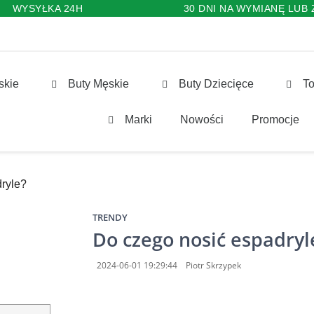
WYSYŁKA 24H
30 DNI NA WYMIANĘ LUB
skie
Buty Męskie
Buty Dziecięce
To
Marki
Nowości
Promocje
ryle?
TRENDY
Do czego nosić espadryl
2024-06-01 19:29:44
Piotr Skrzypek