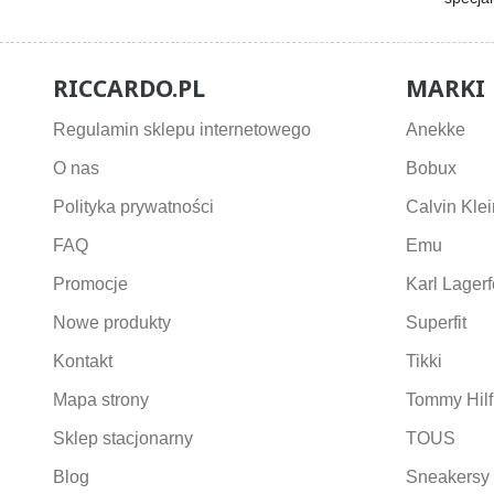
RICCARDO.PL
MARKI
Regulamin sklepu internetowego
Anekke
O nas
Bobux
Polityka prywatności
Calvin Klei
FAQ
Emu
Promocje
Karl Lagerf
Nowe produkty
Superfit
Kontakt
Tikki
Mapa strony
Tommy Hilf
Sklep stacjonarny
TOUS
Blog
Sneakersy 