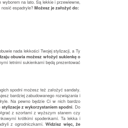
m wyborem na lato. Są lekkie i przewiewne,
c nosić espadryle?
Możesz je założyć do:
buwie nada lekkości Twojej stylizacji, a Ty
dzaju obuwia możesz włożyć sukienkę o
wnymi letnimi sukienkami będą prezentować
ugich spodni możesz też założyć sandały.
bujesz bardziej zabudowanego rozwiązania i
adryle. Na pewno będzie Ci w nich bardzo
stylizacje z wykorzystaniem spodni
. Do
współgrać z szortami z wyższym stanem czy
nkowymi krótkimi spodenkami. Ta lekka i
adryli z ogrodniczkami.
Widzisz więc, że