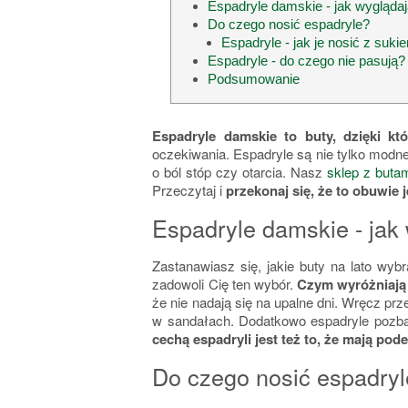
Espadryle damskie - jak wygląda
Do czego nosić espadryle?
Espadryle - jak je nosić z suk
Espadryle - do czego nie pasują?
Podsumowanie
Espadryle damskie to buty, dzięki kt
oczekiwania. Espadryle są nie tylko modne
o ból stóp czy otarcia. Nasz
sklep z buta
Przeczytaj i
przekonaj się, że to obuwie j
Espadryle damskie - jak
Zastanawiasz się, jakie buty na lato wy
zadowoli Cię ten wybór.
Czym wyróżniają 
że nie nadają się na upalne dni. Wręcz pr
w sandałach. Dodatkowo espadryle pozba
cechą espadryli jest też to, że mają po
Do czego nosić espadry