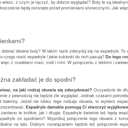
e wiesz, z czym je łączyć, by dobrze wyglądać? Buty te są idealny
jednocześnie będą osłonięte przed promieniami słonecznymi. Jak wię
ukienkami?
 dobrać idealne buty? W takim razie zdecyduj się na espadryle. To o
 czego nosić espadryle i jakie sukienki do nich pasują?
Do tego ro
 więc z modelami maxi, midi i mini. W połączeniu z lekkimi i zwie
żna zakładać je do spodni?
wiesz, na jaki rodzaj obuwia się zdecydować?
Oczywiście do dł
czenie z pewnością nie będzie źle wyglądać. Jednak czasami potrze
baleriny. Jeżeli nie lubisz tego rodzaju obuwia, to wybierz esp
ę prezentować.
Espadryle damskie pomogą Ci stworzyć wyjątkowe 
 zarówno te krótkie, jak i długie. Espadryle świetnie też będą 
espadryle ze spodniami? Wypróbuj połączenie tego obuwia z koro
 idealna na lato. Dobrym rozwiązaniem będzie też połączenie esp