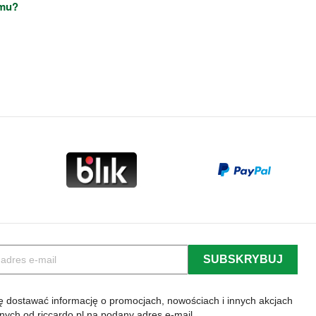
omu?
 dostawać informację o promocjach, nowościach i innych akcjach
lnych od riccardo.pl na podany adres e-mail