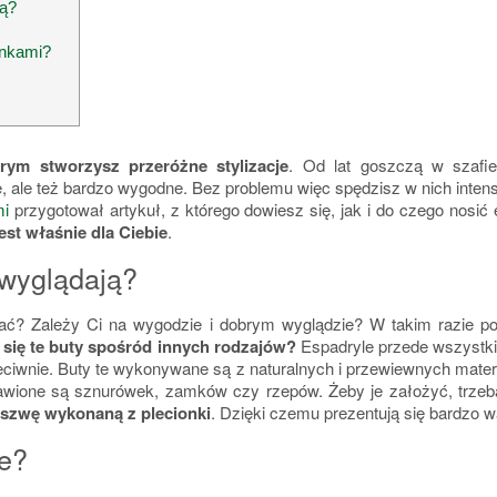
ją?
ienkami?
órym stworzysz przeróżne stylizacje
. Od lat goszczą w szafie 
, ale też bardzo wygodne. Bez problemu więc spędzisz w nich intensy
mi
przygotował artykuł, z którego dowiesz się, jak i do czego nosić 
est właśnie dla Ciebie
.
 wyglądają?
brać? Zależy Ci na wygodzie i dobrym wyglądzie? W takim razie 
się te buty spośród innych rodzajów?
Espadryle przede wszystki
zeciwnie. Buty te wykonywane są z naturalnych i przewiewnych materi
wione są sznurówek, zamków czy rzepów. Żeby je założyć, trzeb
deszwę wykonaną z plecionki
. Dzięki czemu prezentują się bardzo 
le?