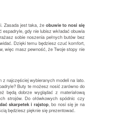
. Zasada jest taka, że
obuwie to nosi się
ić espadryle, gdy nie lubisz wkładać obuwia
brażasz sobie noszenia pełnych butów bez
h widać. Dzięki temu będziesz czuć komfort,
ów, więc masz pewność, że Twoje stopy nie
m z najczęściej wybieranych modeli na lato.
spadryle? Buty te możesz nosić zarówno do
 też będą dobrze wyglądać z materiałową
nych strojów. Do ołówkowych spódnic czy
dać skarpetek i rajstop
, bo nosi się je na
ością będziesz pięknie się prezentować.