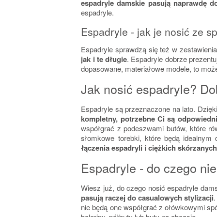
espadryle damskie pasują naprawdę do
espadryle.
Espadryle - jak je nosić ze 
Espadryle sprawdzą się też w zestawieni
jak i te długie
. Espadryle dobrze prezentu
dopasowane, materiałowe modele, to może
Jak nosić espadryle? Do
Espadryle są przeznaczone na lato. Dzięki
kompletny, potrzebne Ci są odpowiedni
współgrać z podeszwami butów, które rów
słomkowe torebki, które będą idealnym d
łączenia espadryli i ciężkich skórzany
Espadryle - do czego ni
Wiesz już, do czego nosić espadryle dams
pasują raczej do casualowych stylizacji
nie będą one współgrać z ołówkowymi spódn
baleriny, półbuty lub buty na obcasie.