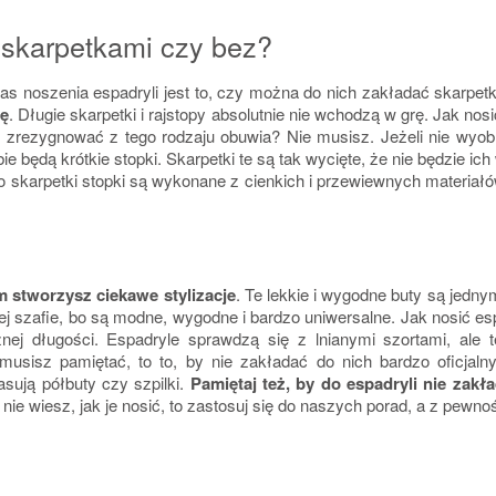
 skarpetkami czy bez?
noszenia espadryli jest to, czy można do nich zakładać skarpetki
pę
. Długie skarpetki i rajstopy absolutnie nie wchodzą w grę. Jak nos
 zrezygnować z tego rodzaju obuwia? Nie musisz. Jeżeli nie wyo
ie będą krótkie stopki. Skarpetki te są tak wycięte, że nie będzie ic
o skarpetki stopki są wykonane z cienkich i przewiewnych materiał
m stworzysz ciekawe stylizacje
. Te lekkie i wygodne buty są jedny
ej szafie, bo są modne, wygodne i bardzo uniwersalne. Jak nosić e
óżnej długości. Espadryle sprawdzą się z lnianymi szortami, ale
sisz pamiętać, to to, by nie zakładać do nich bardzo oficjal
asują półbuty czy szpilki.
Pamiętaj też, by do espadryli nie zakła
i nie wiesz, jak je nosić, to zastosuj się do naszych porad, a z pewn