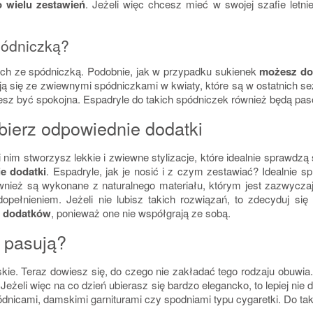
 wielu zestawień
. Jeżeli więc chcesz mieć w swojej szafie letni
spódniczką?
ach ze spódniczką. Podobnie, jak w przypadku sukienek
możesz do 
ją się ze zwiewnymi spódniczkami w kwiaty, które są w ostatnich s
sz być spokojna. Espadryle do takich spódniczek również będą pa
bierz odpowiednie dodatki
 nim stworzysz lekkie i zwiewne stylizacje, które idealnie sprawdzą
e dodatki
. Espadryle, jak je nosić i z czym zestawiać? Idealnie
nież są wykonane z naturalnego materiału, którym jest zazwyczaj 
opełnieniem. Jeżeli nie lubisz takich rozwiązań, to zdecyduj si
ch dodatków
, ponieważ one nie współgrają ze sobą.
e pasują?
kie. Teraz dowiesz się, do czego nie zakładać tego rodzaju obuwia.
. Jeżeli więc na co dzień ubierasz się bardzo elegancko, to lepiej n
icami, damskimi garniturami czy spodniami typu cygaretki. Do taki