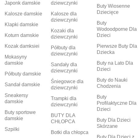
Japonk damskie
dziewczynki
Buty Wiosenne
Dziecięce
Kalosze damskie
Kalosze dla
dziewczynki
Buty
Klapki damskie
Wodoodporne Dla
Kozaki dla
Koturn damskie
Dzieci
dziewczynki
Kozak damksiei
Pierwsze Buty Dla
Półbuty dla
Dziecka
dziewczynki
Mokasyny
damskie
Buty na Lato Dla
Sandały dla
Dzieci
dziewczynki
Półbuty damskie
Buty do Nauki
Śniegowce dla
Sandał damskie
Chodzenia
dziewczynki
Sneakersy
Buty
Trampki dla
damskie
Profilaktyczne Dla
dziewczynki
Dzieci
Buty sportowe
BUTY DLA
damskie
Buty Dla Dzieci
CHŁOPCA
Skórzane
Szpilki
Botki dla chłopca
Buty Dla Dzieci z