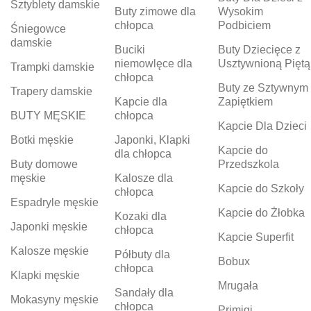
Sztyblety damskie
Buty zimowe dla
Wysokim
chłopca
Podbiciem
Śniegowce
damskie
Buciki
Buty Dziecięce z
niemowlęce dla
Usztywnioną Piętą
Trampki damskie
chłopca
Buty ze Sztywnym
Trapery damskie
Kapcie dla
Zapiętkiem
BUTY MĘSKIE
chłopca
Kapcie Dla Dzieci
Botki męskie
Japonki, Klapki
Kapcie do
dla chłopca
Buty domowe
Przedszkola
męskie
Kalosze dla
Kapcie do Szkoły
chłopca
Espadryle męskie
Kapcie do Żłobka
Kozaki dla
Japonki męskie
chłopca
Kapcie Superfit
Kalosze męskie
Półbuty dla
Bobux
chłopca
Klapki męskie
Mrugała
Sandały dla
Mokasyny męskie
chłopca
Primigi