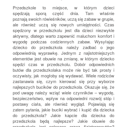
Przedszkole to miejsce, w którym dzieci
spędzają sporą część dnia. Tam właśnie
poznają swoich rówieśników, uczą się zabaw w grupie,
ale również uczą się nowych umiejętności. Czas
spędzony w przedszkolu jest dla dzieci niezwykle
aktywny, dlatego warto zapewnić maluchom komfort i
wygodę podczas codziennych zabaw. Wysyłając
dziecko do przedszkola należy zadbać o jego
odpowiednią wyprawkę. Jednym z najistotniejszych
elementów jest obuwie na zmianę, w którym dziecko
spędzi czas w przedszkolu. Dobór odpowiednich
butów dla przedszkolaka może nie być tak prosty i
oczywisty, jak mogłoby się wydawać. Wiele rodziców
zastanawia się, czym kierować się przy wyborze
najlepszych bucików do przedszkola. Okazuje się, że
pod uwagę należy wziąć wiele czynników – wygodę,
bezpieczeństwo, wpływ na odpowiedni rozwój stóp i
postawy ciała, ale również wygląd. Pojawiają się
zatem pytania, jakie buciki wybrać i kupić dla dziecka
do przedszkola? Jakie kapcie dla dziecka do
przedszkola będą najlepsze? Jakie obuwie do
przedszkola jest polecane przez fizjoterapeutów?