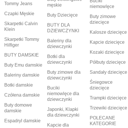
Buciki
Tommy Jeans
męskie
niemowlęce
Czapki Męskie
Buty Dziecięce
Buty zimowe
dziecięce
Skarpetki Calvin
BUTY DLA
Klein
DZIEWCZYNKI
Kalosze dziecięce
Skarpetki Tommy
Baleriny dla
Kapcie dziecięce
Hilfiger
dziewczynki
Kozaki dziecięce
BUTY DAMSKIE
Botki dla
dziewczynki
Półbuty dziecięce
Buty Emu damskie
Buty zimowe dla
Sandały dziecięce
Baleriny damskie
dziewczynki
Śniegowce
Botki damskie
Buciki
dziecięce
niemowlęce dla
Czółena damskie
Trampki dziecięce
dziewczynki
Buty domowe
Trzewiki dziecięce
Japonki, Klapki
damskie
dla dziewczynki
POLECANE
Espadryl damskie
KATEGORIE
Kapcie dla