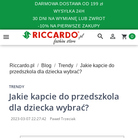
DARMOWA DOSTAWA OD 199 zł
WYSYŁKA 24H
30 DNI NA WYMIANĘ LUB ZWROT
-10% NA PIERWSZE ZAKUPY
search


shopping_cart
0
Riccardo.pl
Blog
Trendy
Jakie kapcie do
przedszkola dla dziecka wybrać?
TRENDY
Jakie kapcie do przedszkola
dla dziecka wybrać?
2023-03-07 22:27:42
Paweł Trzeciak