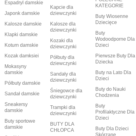
Espadryl damskie
KATEGORIE
Kapcie dla
Japonk damskie
dziewczynki
Buty Wiosenne
Dziecięce
Kalosze damskie
Kalosze dla
dziewczynki
Buty
Klapki damskie
Wodoodporne Dla
Kozaki dla
Koturn damskie
Dzieci
dziewczynki
Kozak damksiei
Pierwsze Buty Dla
Półbuty dla
Dziecka
dziewczynki
Mokasyny
damskie
Buty na Lato Dla
Sandały dla
Dzieci
dziewczynki
Półbuty damskie
Buty do Nauki
Śniegowce dla
Sandał damskie
Chodzenia
dziewczynki
Sneakersy
Buty
Trampki dla
damskie
Profilaktyczne Dla
dziewczynki
Dzieci
Buty sportowe
BUTY DLA
damskie
Buty Dla Dzieci
CHŁOPCA
Skórzane