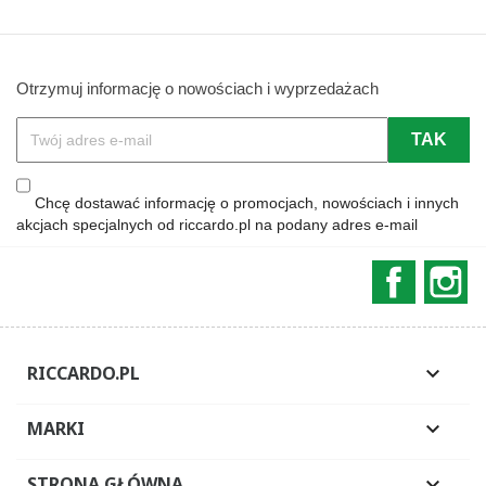
Otrzymuj informację o nowościach i wyprzedażach
Chcę dostawać informację o promocjach, nowościach i innych
akcjach specjalnych od riccardo.pl na podany adres e-mail
Faceboo
In
RICCARDO.PL

MARKI

STRONA GŁÓWNA
