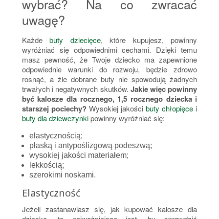
wybrać? Na co zwracać
uwagę?
Każde
buty dziecięce
, które kupujesz, powinny
wyróżniać się odpowiednimi cechami. Dzięki temu
masz pewność, że Twoje dziecko ma zapewnione
odpowiednie warunki do rozwoju, będzie zdrowo
rosnąć, a źle dobrane buty nie spowodują żadnych
trwałych i negatywnych skutków.
Jakie więc powinny
być kalosze dla rocznego, 1,5 rocznego dziecka i
starszej pociechy?
Wysokiej jakości
buty chłopięce
i
buty dla dziewczynki
powinny wyróżniać się:
elastycznością;
płaską i antypoślizgową podeszwą;
wysokiej jakości materiałem;
lekkością;
szerokimi noskami.
Elastyczność
Jeżeli zastanawiasz się, jak kupować kalosze dla
dziecka, to najważniejsze jest, by sprawdzić