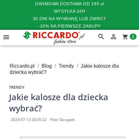
DARMOWA DOSTAWA OD 199 zł
WYSYŁKA 24H
30 DNI NA WYMIANĘ LUB ZWROT
-10% NA PIERWSZE ZAKUPY
search


shopping_cart
0
Riccardo.pl
Blog
Trendy
Jakie kalosze dla
dziecka wybrać?
TRENDY
Jakie kalosze dla dziecka
wybrać?
2023-07-13 20:05:22
Piotr Skrzypek