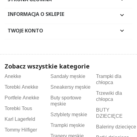
INFORMACJA O SKLEPIE

TWOJE KONTO

Zobacz wszystkie kategorie
Anekke
Sandały męskie
Trampki dla
chłopca
Torebki Anekke
Sneakersy męskie
Trzewiki dla
Portfele Anekke
Buty sportowe
chłopca
męskie
Torebki Tous
BUTY
Sztyblety męskie
DZIECIĘCE
Karl Lagerfeld
Trampki męskie
Baleriny dziecięce
Tommy Hilfiger
Trapery męskie