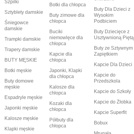
Szpilki
Botki dla chłopca
Buty Dla Dzieci z
Sztyblety damskie
Buty zimowe dla
Wysokim
chłopca
Podbiciem
Śniegowce
damskie
Buciki
Buty Dziecięce z
niemowlęce dla
Usztywnioną Piętą
Trampki damskie
chłopca
Buty ze Sztywnym
Trapery damskie
Kapcie dla
Zapiętkiem
BUTY MĘSKIE
chłopca
Kapcie Dla Dzieci
Botki męskie
Japonki, Klapki
Kapcie do
dla chłopca
Buty domowe
Przedszkola
męskie
Kalosze dla
Kapcie do Szkoły
chłopca
Espadryle męskie
Kapcie do Żłobka
Kozaki dla
Japonki męskie
chłopca
Kapcie Superfit
Kalosze męskie
Półbuty dla
Bobux
chłopca
Klapki męskie
Mrugała