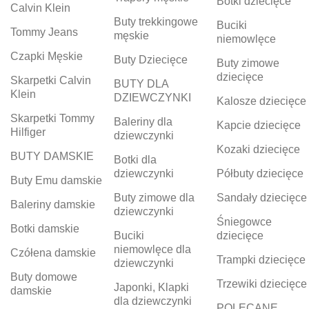
Botki dziecięce
Calvin Klein
Buty trekkingowe
Buciki
Tommy Jeans
męskie
niemowlęce
Czapki Męskie
Buty Dziecięce
Buty zimowe
dziecięce
Skarpetki Calvin
BUTY DLA
Klein
DZIEWCZYNKI
Kalosze dziecięce
Skarpetki Tommy
Baleriny dla
Kapcie dziecięce
Hilfiger
dziewczynki
Kozaki dziecięce
BUTY DAMSKIE
Botki dla
dziewczynki
Półbuty dziecięce
Buty Emu damskie
Buty zimowe dla
Sandały dziecięce
Baleriny damskie
dziewczynki
Śniegowce
Botki damskie
Buciki
dziecięce
niemowlęce dla
Czółena damskie
Trampki dziecięce
dziewczynki
Buty domowe
Trzewiki dziecięce
Japonki, Klapki
damskie
dla dziewczynki
POLECANE