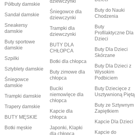
dziewczynki
Półbuty damskie
Buty do Nauki
Śniegowce dla
Sandał damskie
Chodzenia
dziewczynki
Sneakersy
Buty
Trampki dla
damskie
Profilaktyczne Dla
dziewczynki
Dzieci
Buty sportowe
BUTY DLA
damskie
Buty Dla Dzieci
CHŁOPCA
Skórzane
Szpilki
Botki dla chłopca
Buty Dla Dzieci z
Sztyblety damskie
Buty zimowe dla
Wysokim
chłopca
Podbiciem
Śniegowce
damskie
Buciki
Buty Dziecięce z
niemowlęce dla
Usztywnioną Piętą
Trampki damskie
chłopca
Buty ze Sztywnym
Trapery damskie
Kapcie dla
Zapiętkiem
BUTY MĘSKIE
chłopca
Kapcie Dla Dzieci
Botki męskie
Japonki, Klapki
Kapcie do
dla chłopca