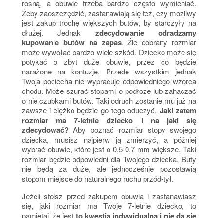
rosną, a obuwie trzeba bardzo często wymieniać.
Żeby zaoszczędzić, zastanawiają się też, czy możliwy
jest zakup trochę większych butów, by starczyły na
dłużej. Jednak
zdecydowanie odradzamy
kupowanie butów na zapas
. Źle dobrany rozmiar
może wywołać bardzo wiele szkód. Dziecko może się
potykać o zbyt duże obuwie, przez co będzie
narażone na kontuzje. Przede wszystkim jednak
Twoja pociecha nie wypracuje odpowiedniego wzorca
chodu. Może szurać stopami o podłoże lub zahaczać
o nie czubkami butów. Taki odruch zostanie mu już na
zawsze i ciężko będzie go tego oduczyć.
Jaki zatem
rozmiar ma 7-letnie dziecko i na jaki się
zdecydować?
Aby poznać rozmiar stopy swojego
dziecka, musisz najpierw ją zmierzyć, a później
wybrać obuwie, które jest o 0,5-0,7 mm większe. Taki
rozmiar będzie odpowiedni dla Twojego dziecka. Buty
nie będą za duże, ale jednocześnie pozostawią
stopom miejsce do naturalnego ruchu przód-tył.
Jeżeli stoisz przed zakupem obuwia i zastanawiasz
się, jaki rozmiar ma Twoje 7-letnie dziecko, to
pamiętaj, że jest
to kwestia indywidualna i nie da się