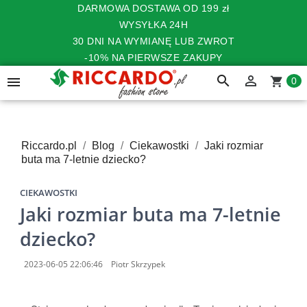
DARMOWA DOSTAWA OD 199 zł
WYSYŁKA 24H
30 DNI NA WYMIANĘ LUB ZWROT
-10% NA PIERWSZE ZAKUPY
search


shopping_cart
0
Riccardo.pl
Blog
Ciekawostki
Jaki rozmiar
buta ma 7-letnie dziecko?
CIEKAWOSTKI
Jaki rozmiar buta ma 7-letnie
dziecko?
2023-06-05 22:06:46
Piotr Skrzypek