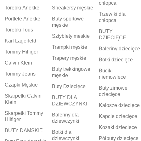
chłopca
Torebki Anekke
Sneakersy męskie
Trzewiki dla
Portfele Anekke
Buty sportowe
chłopca
męskie
Torebki Tous
BUTY
Sztyblety męskie
DZIECIĘCE
Karl Lagerfeld
Trampki męskie
Baleriny dziecięce
Tommy Hilfiger
Trapery męskie
Botki dziecięce
Calvin Klein
Buty trekkingowe
Buciki
Tommy Jeans
męskie
niemowlęce
Czapki Męskie
Buty Dziecięce
Buty zimowe
dziecięce
Skarpetki Calvin
BUTY DLA
Klein
DZIEWCZYNKI
Kalosze dziecięce
Skarpetki Tommy
Baleriny dla
Kapcie dziecięce
Hilfiger
dziewczynki
Kozaki dziecięce
BUTY DAMSKIE
Botki dla
dziewczynki
Półbuty dziecięce