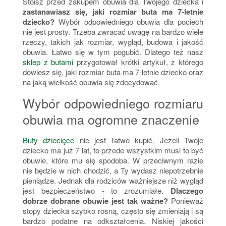
Stoisz przed zakupem obuwia dla Twojego dziecka i
zastanawiasz się, jaki rozmiar buta ma 7-letnie
dziecko?
Wybór odpowiedniego obuwia dla pociech
nie jest prosty. Trzeba zwracać uwagę na bardzo wiele
rzeczy, takich jak rozmiar, wygląd, budowa i jakość
obuwia. Łatwo się w tym pogubić. Dlatego też nasz
sklep z butami
przygotował krótki artykuł, z którego
dowiesz się, jaki rozmiar buta ma 7-letnie dziecko oraz
na jaką wielkość obuwia się zdecydować.
Wybór odpowiedniego rozmiaru
obuwia ma ogromne znaczenie
Buty dziecięce
nie jest łatwo kupić. Jeżeli Twoje
dziecko ma już 7 lat, to przede wszystkim musi to być
obuwie, które mu się spodoba. W przeciwnym razie
nie będzie w nich chodzić, a Ty wydasz niepotrzebnie
pieniądze. Jednak dla rodziców ważniejsze niż wygląd
jest bezpieczeństwo - to zrozumiałe.
Dlaczego
dobrze dobrane obuwie jest tak ważne?
Ponieważ
stopy dziecka szybko rosną, często się zmieniają i są
bardzo podatne na odkształcenia. Niskiej jakości