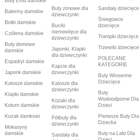
Buty Emu damskie
Buty zimowe dla
Sandały dziecięce
Baleriny damskie
dziewczynki
Śniegowce
Botki damskie
Buciki
dziecięce
niemowlęce dla
Czółena damskie
Trampki dziecięce
dziewczynki
Buty domowe
Trzewiki dziecięce
Japonki, Klapki
damskie
dla dziewczynki
POLECANE
Espadryl damskie
KATEGORIE
Kapcie dla
Japonk damskie
dziewczynki
Buty Wiosenne
Dziecięce
Kalosze damskie
Kalosze dla
dziewczynki
Buty
Klapki damskie
Wodoodporne Dla
Kozaki dla
Koturn damskie
Dzieci
dziewczynki
Kozak damksiei
Pierwsze Buty Dla
Półbuty dla
Dziecka
dziewczynki
Mokasyny
damskie
Buty na Lato Dla
Sandały dla
Dzieci