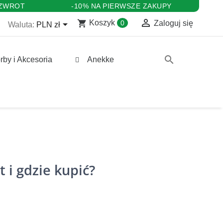
 ZWROT
-10% NA PIERWSZE ZAKUPY

shopping_cart

Koszyk
0
Zaloguj się
Waluta:
PLN zł
search
rby i Akcesoria
Anekke
t i gdzie kupić?