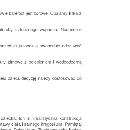
uwie barefoot jest zdrowe. Obalamy kilka z
potrzeby sztucznego wsparcia. Nadmierne
nocześnie pozwalają swobodnie odczuwać
buty zimowe z ociepleniem i wodoodporną
elu dzieci, decyzję należy dostosować do
ziecka. Ich minimalistyczna konstrukcja
stawy ciała i samego kręgosłupa. Pamiętaj
iecka. Dzięki temu Twoja pociecha będzie