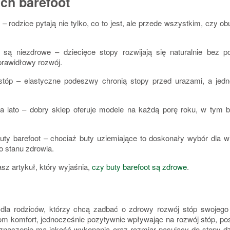
ach barefoot
– rodzice pytają nie tylko, co to jest, ale przede wszystkim, czy ob
y są niezdrowe
– dziecięce stopy rozwijają się naturalnie bez 
prawidłowy rozwój.
stóp –
elastyczne podeszwy chronią stopy przed urazami, a jed
na lato
– dobry sklep oferuje modele na każdą porę roku, w tym 
uty barefoot
– chociaż buty uziemiające to doskonały wybór dla wi
o stanu zdrowia.
sz artykuł, który wyjaśnia,
czy buty barefoot są zdrowe
.
dla rodziców, którzy chcą zadbać o zdrowy rozwój stóp swojego d
om komfort, jednocześnie pozytywnie wpływając na rozwój stóp, po
– znaczenie ma jakość wykonania
oraz rozmiar pasujący do stopy dz