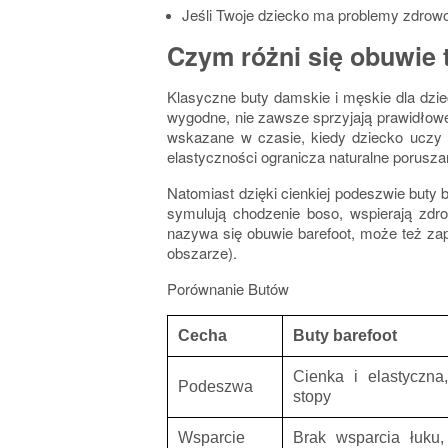
Jeśli Twoje dziecko ma problemy zdrowotn
Czym różni się obuwie 
Klasyczne buty damskie i męskie dla dz
wygodne, nie zawsze sprzyjają prawidło
wskazane w czasie, kiedy dziecko uczy s
elastyczności ogranicza naturalne poruszan
Natomiast dzięki cienkiej podeszwie
buty b
symulują chodzenie boso, wspierają zdro
nazywa się obuwie barefoot, może też z
obszarze).
Porównanie Butów
Cecha
Buty barefoot
Cienka i elastyczna
Podeszwa
stopy
Wsparcie
Brak wsparcia łuku,