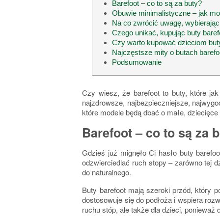
Barefoot – co to są za buty?
Obuwie minimalistyczne – jak 
Na co zwrócić uwagę, wybierając 
Czego unikać, kupując buty baref
Czy warto kupować dzieciom buty
Najczęstsze mity o butach barefo
Podsumowanie
Czy wiesz, że barefoot to buty, które ja
najzdrowsze, najbezpieczniejsze, najwygodni
które modele
będą dbać o małe, dziecięce
Barefoot – co to są za 
Gdzieś już mignęło Ci hasło buty barefoo
odzwierciedlać ruch stopy – zarówno tej dz
do naturalnego
.
Buty barefoot mają szeroki przód, który 
dostosowuje się do podłoża
i wspiera rozw
ruchu stóp, ale także dla dzieci, ponieważ