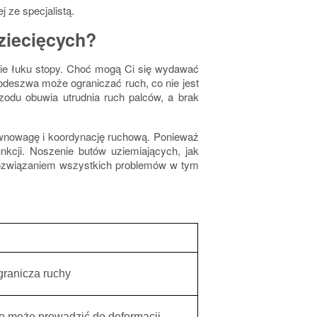
 ze specjalistą.
ziecięcych?
ie łuku stopy. Choć mogą Ci się wydawać
odeszwa może ograniczać ruch
, co nie jest
zodu obuwia utrudnia ruch palców, a brak
ównowagę i koordynację ruchową. Ponieważ
nkcji. Noszenie butów uziemiających, jak
rozwiązaniem wszystkich problemów w tym
granicza ruchy
o może prowadzić do deformacji