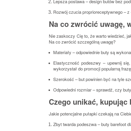
Lepsza postawa
– design butów bez pod
Rozwój czucia proprioreceptywnego
– z 
Na co zwrócić uwagę, w
Nie zaskoczy Cię to, że warto wiedzieć, j
Na co zwrócić szczególną uwagę?
Materiały
– odpowiednie buty są wykonan
Elastyczność podeszwy
– upewnij się,
wykorzystał do promocji popularną frazę
Szerokość
– but powinien być na tyle s
Odpowiedni rozmiar
– sprawdź, czy buty
Czego unikać, kupując 
Jakie potencjalne pułapki czekają na Cieb
Zbyt twarda podeszwa
– buty barefoot d