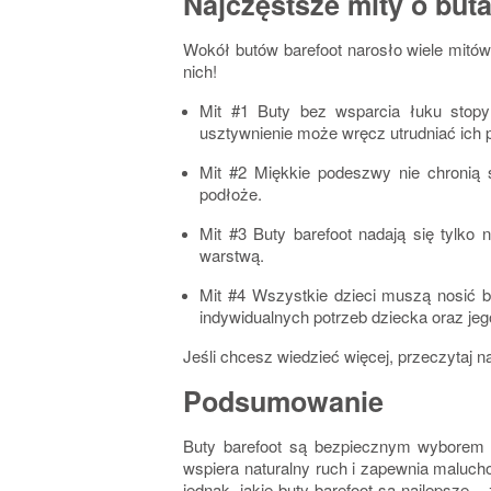
Najczęstsze mity o but
Wokół butów barefoot narosło wiele mitów 
nich!
Mit #1 Buty bez wsparcia łuku stop
usztywnienie może wręcz utrudniać ich 
Mit #2 Miękkie podeszwy nie chronią 
podłoże.
Mit #3 Buty barefoot nadają się tylko 
warstwą.
Mit #4 Wszystkie dzieci muszą nosić b
indywidualnych potrzeb dziecka oraz jeg
Jeśli chcesz wiedzieć więcej, przeczytaj na
Podsumowanie
Buty barefoot są bezpiecznym wyborem
wspiera naturalny ruch i zapewnia maluch
jednak,
jakie buty barefoot są najlepsze 