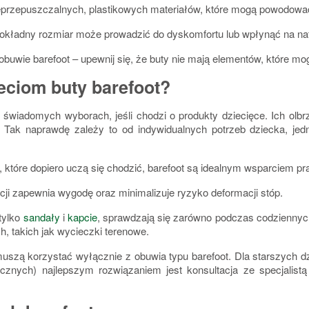
ieprzepuszczalnych, plastikowych materiałów, które mogą powodować
okładny rozmiar może prowadzić do dyskomfortu lub wpłynąć na nat
obuwie barefoot – upewnij się, że buty nie mają elementów, które m
eciom buty barefoot?
 o świadomych wyborach, jeśli chodzi o produkty dziecięce.
Ich olbr
. Tak naprawdę zależy to od indywidualnych potrzeb dziecka, j
, które dopiero uczą się chodzić, barefoot są idealnym wsparciem p
ji zapewnia wygodę oraz minimalizuje ryzyko deformacji stóp.
tylko
sandały
i
kapcie
, sprawdzają się zarówno podczas codziennyc
, takich jak wycieczki terenowe.
 muszą korzystać wyłącznie z obuwia typu barefoot. Dla starszych d
znych) najlepszym rozwiązaniem jest konsultacja ze specjalistą