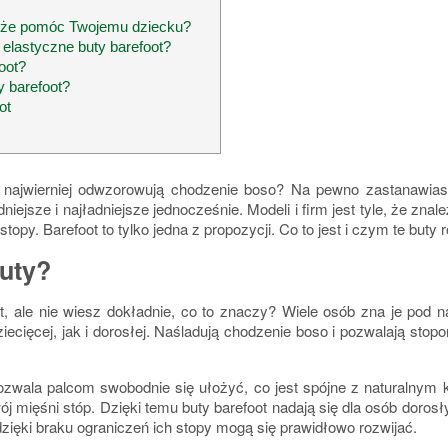
może pomóc Twojemu dziecku?
elastyczne buty barefoot?
oot?
 barefoot?
ot
k najwierniej odwzorowują chodzenie boso?
Na pewno zastanawiasz 
ejsze i najładniejsze jednocześnie. Modeli i firm jest tyle, że znaleź
 stopy
. Barefoot to tylko jedna z propozycji. Co to jest i czym te but
buty?
t, ale nie wiesz dokładnie, co to znaczy? Wiele osób zna je pod
iecięcej, jak i dorosłej. Naśladują chodzenie boso i
pozwalają stopo
pozwala palcom swobodnie się ułożyć, co jest spójne z naturalnym 
ój mięśni stóp. Dzięki temu buty barefoot nadają się dla osób doros
 dzięki braku ograniczeń ich stopy mogą się prawidłowo rozwijać.