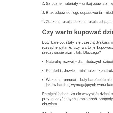
Sztuczne materiały
– unikaj obuwia z n
Brak odpowiedniego dopasowania
– nied
Zła konstrukcja
lub konstrukcja udająca 
Czy warto kupować dzi
Buty barefoot stały się częścią dyskusji
rozsądne pytanie, czy warto je kupować
rzeczywiście brzmi: tak. Dlaczego?
Naturalny rozwój
– dla młodszych dzieci
Komfort i zdrowie
– minimalizm konstrukc
Wszechstronność
– buty barefoot to nie 
jak i w bardziej wymagających warunkach
Pamiętaj jednak, że nie wszystkie dzieci
przy specyficznych problemach ortopedyc
obuwiem.