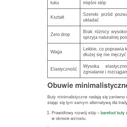
łuku
mięśni stóp
Szeroki przód pozw
Kształt
układać
Brak różnicy wysoko
Zero drop
sprzyja naturalnej po
Lekkie, co poprawia 
Waga
dłużej się nie męczyć
Wysoka elastyczno
Elastyczność
zgniatanie i rozciąga
Obuwie minimalistyczn
Buty minimalistyczne nadają się zarówno 
stając się tym samym alternatywą dla tra
Prawidłowy rozwój stóp
–
barefoot buty 
w okresie wzrostu.