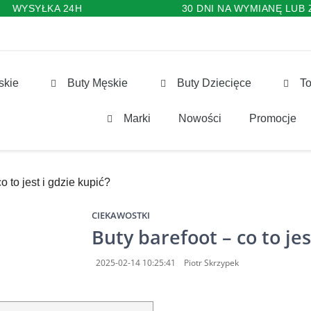
WYSYŁKA 24H
30 DNI NA WYMIANĘ LUB
skie
Buty Męskie
Buty Dziecięce
To
Marki
Nowości
Promocje
o to jest i gdzie kupić?
CIEKAWOSTKI
Buty barefoot – co to jes
2025-02-14 10:25:41
Piotr Skrzypek