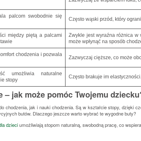
ala palcom swobodnie się
Często wąski przód, który ogran
ści między piętą a palcami
Zwykle jest wyraźna różnica w 
stawie
może wpłynąć na sposób chodz
komfort chodzenia i pozwala
Zazwyczaj cięższe, co może obc
ść umożliwia naturalne
Często brakuje im elastyczności,
nie stopy
e – jak może pomóc Twojemu dzieck
do chodzenia, jak i nauki chodzenia.
Są w kształcie stopy, dzięki 
dycyjnych butów. Dlaczego jeszcze warto wybrać te wygodne buty?
dla dzieci
umożliwiają stopom naturalną, swobodną pracę, co wspiera