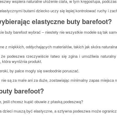
eszwy wspiera naturalne ułożenie ciała, w tym kręgosłupa, podczas
elastycznymi butami dziecko uczy się lepiej kontrolować ruchy i 
ybierając elastyczne buty barefoot?
akie buty barefoot wybrać – niestety nie wszystkie modele są tak sa
e z miękkich, oddychających materiałów, takich jak skóra naturalna
 że podeszwa rzeczywiście łatwo się zgina i umożliwia naturalny 
, która wyróżnia produkt.
zeroki, by palce mogły się swobodnie poruszać.
 nie są za małe ani za duże, zostawiając minimalny zapas miejsca n
buty barefoot?
ie, jeśli chcesz kupić obuwie z płaską podeszwą?
la dzieci muszą być elastyczne, a sztywna podeszwa może ogranicz