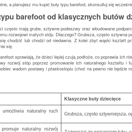
e, a planujesz mu kupić buty typu barefoot, skonsultuj się wcześniej
typu barefoot od klasycznych butów d
ieci często mają grube, sztywne podeszwy oraz wbudowane podparc
wemu rozwojowi małych stóp. Dlaczego?
Grubsza, często sztywna p
ię chodzić lub chodzi od niedawna. Z kolei zbyt wąski kształt pr
ie się.
arefoot sprawiają, że dzieci lepiej czują podłoże
, co poprawia ich r
wy rozwój stóp poprzez promowanie ich naturalnego kształtu i fu
apobiec wadom postawy i płaskostopiu (choć na pewno nie będzie 
Klasyczne buty dziecięce
, umożliwia naturalny ruch
Grubsza, często sztywniejsza, o
 promuje naturalny rozwój
Zazwyczaj ze wsparciem łuku, c