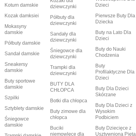
Kozaki dla
Koturn damskie
Dzieci
dziewczynki
Kozak damksiei
Pierwsze Buty Dla
Półbuty dla
Dziecka
dziewczynki
Mokasyny
damskie
Buty na Lato Dla
Sandały dla
Dzieci
dziewczynki
Półbuty damskie
Buty do Nauki
Śniegowce dla
Sandał damskie
Chodzenia
dziewczynki
Sneakersy
Buty
Trampki dla
damskie
Profilaktyczne Dla
dziewczynki
Dzieci
Buty sportowe
BUTY DLA
damskie
Buty Dla Dzieci
CHŁOPCA
Skórzane
Szpilki
Botki dla chłopca
Buty Dla Dzieci z
Sztyblety damskie
Buty zimowe dla
Wysokim
chłopca
Podbiciem
Śniegowce
damskie
Buciki
Buty Dziecięce z
niemowlęce dla
Usztywnioną Piętą
Trampki damskie