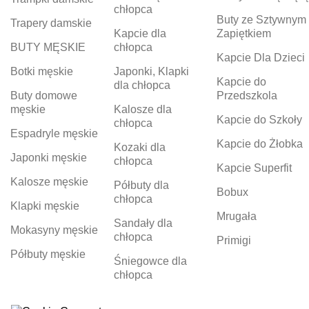
chłopca
Buty ze Sztywnym
Trapery damskie
Kapcie dla
Zapiętkiem
BUTY MĘSKIE
chłopca
Kapcie Dla Dzieci
Botki męskie
Japonki, Klapki
Kapcie do
dla chłopca
Buty domowe
Przedszkola
męskie
Kalosze dla
Kapcie do Szkoły
chłopca
Espadryle męskie
Kapcie do Żłobka
Kozaki dla
Japonki męskie
chłopca
Kapcie Superfit
Kalosze męskie
Półbuty dla
Bobux
chłopca
Klapki męskie
Mrugała
Sandały dla
Mokasyny męskie
chłopca
Primigi
Półbuty męskie
Śniegowce dla
chłopca