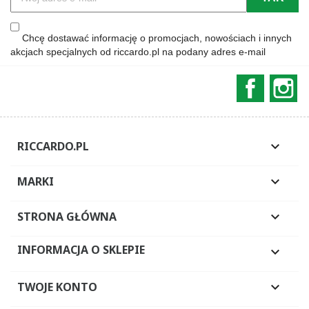
Chcę dostawać informację o promocjach, nowościach i innych
akcjach specjalnych od riccardo.pl na podany adres e-mail
Faceboo
In
RICCARDO.PL

MARKI

STRONA GŁÓWNA

INFORMACJA O SKLEPIE

TWOJE KONTO
