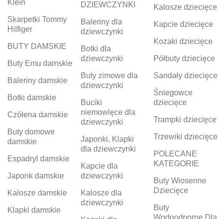
Klein
DZIEWCZYNKI
Kalosze dziecięce
Skarpetki Tommy
Baleriny dla
Kapcie dziecięce
Hilfiger
dziewczynki
Kozaki dziecięce
BUTY DAMSKIE
Botki dla
dziewczynki
Półbuty dziecięce
Buty Emu damskie
Buty zimowe dla
Sandały dziecięce
Baleriny damskie
dziewczynki
Śniegowce
Botki damskie
Buciki
dziecięce
niemowlęce dla
Czółena damskie
Trampki dziecięce
dziewczynki
Buty domowe
Trzewiki dziecięce
Japonki, Klapki
damskie
dla dziewczynki
POLECANE
Espadryl damskie
KATEGORIE
Kapcie dla
Japonk damskie
dziewczynki
Buty Wiosenne
Dziecięce
Kalosze damskie
Kalosze dla
dziewczynki
Buty
Klapki damskie
Wodoodporne Dla