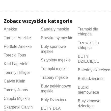
Zobacz wszystkie kategorie
Anekke
Sandały męskie
Trampki dla
chłopca
Torebki Anekke
Sneakersy męskie
Trzewiki dla
Portfele Anekke
Buty sportowe
chłopca
męskie
Torebki Tous
BUTY
Sztyblety męskie
DZIECIĘCE
Karl Lagerfeld
Trampki męskie
Baleriny dziecięce
Tommy Hilfiger
Trapery męskie
Botki dziecięce
Calvin Klein
Buty trekkingowe
Buciki
Tommy Jeans
męskie
niemowlęce
Czapki Męskie
Buty Dziecięce
Buty zimowe
dziecięce
Skarpetki Calvin
BUTY DLA