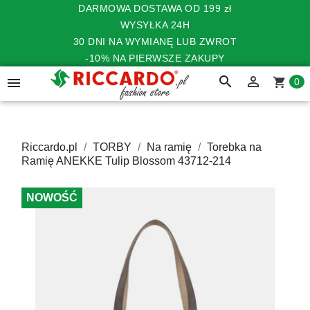
DARMOWA DOSTAWA OD 199 zł
WYSYŁKA 24H
30 DNI NA WYMIANĘ LUB ZWROT
-10% NA PIERWSZE ZAKUPY
search


shopping_cart
0
Riccardo.pl
TORBY
Na ramię
Torebka na
Ramię ANEKKE Tulip Blossom 43712-214
NOWOŚĆ