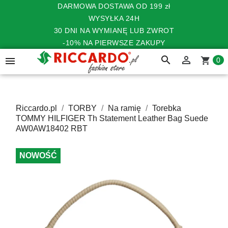
DARMOWA DOSTAWA OD 199 zł
WYSYŁKA 24H
30 DNI NA WYMIANĘ LUB ZWROT
-10% NA PIERWSZE ZAKUPY
search


shopping_cart
0
Riccardo.pl
TORBY
Na ramię
Torebka
TOMMY HILFIGER Th Statement Leather Bag Suede
AW0AW18402 RBT
NOWOŚĆ