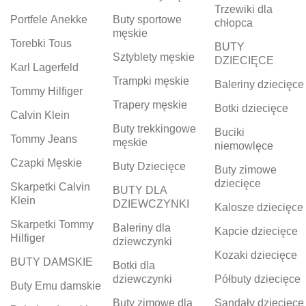
Trzewiki dla
Portfele Anekke
Buty sportowe
chłopca
męskie
Torebki Tous
BUTY
Sztyblety męskie
DZIECIĘCE
Karl Lagerfeld
Trampki męskie
Baleriny dziecięce
Tommy Hilfiger
Trapery męskie
Botki dziecięce
Calvin Klein
Buty trekkingowe
Buciki
Tommy Jeans
męskie
niemowlęce
Czapki Męskie
Buty Dziecięce
Buty zimowe
dziecięce
Skarpetki Calvin
BUTY DLA
Klein
DZIEWCZYNKI
Kalosze dziecięce
Skarpetki Tommy
Baleriny dla
Kapcie dziecięce
Hilfiger
dziewczynki
Kozaki dziecięce
BUTY DAMSKIE
Botki dla
dziewczynki
Półbuty dziecięce
Buty Emu damskie
Buty zimowe dla
Sandały dziecięce