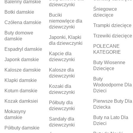
Baleriny damskie
dziewczynki
Śniegowce
Botki damskie
Buciki
dziecięce
niemowlęce dla
Czółena damskie
Trampki dziecięce
dziewczynki
Buty domowe
Trzewiki dziecięce
Japonki, Klapki
damskie
dla dziewczynki
POLECANE
Espadryl damskie
KATEGORIE
Kapcie dla
Japonk damskie
dziewczynki
Buty Wiosenne
Dziecięce
Kalosze damskie
Kalosze dla
dziewczynki
Buty
Klapki damskie
Wodoodporne Dla
Kozaki dla
Koturn damskie
Dzieci
dziewczynki
Kozak damksiei
Pierwsze Buty Dla
Półbuty dla
Dziecka
dziewczynki
Mokasyny
damskie
Buty na Lato Dla
Sandały dla
Dzieci
dziewczynki
Półbuty damskie