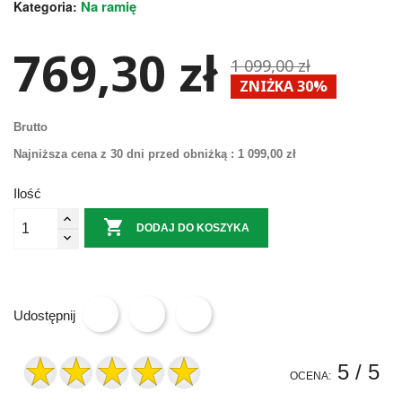
Na ramię
Kategoria:
769,30 zł
1 099,00 zł
ZNIŻKA 30%
Brutto
Najniższa cena z 30 dni przed obniżką :
1 099,00 zł
Ilość

DODAJ DO KOSZYKA
Udostępnij
5
/ 5
OCENA: