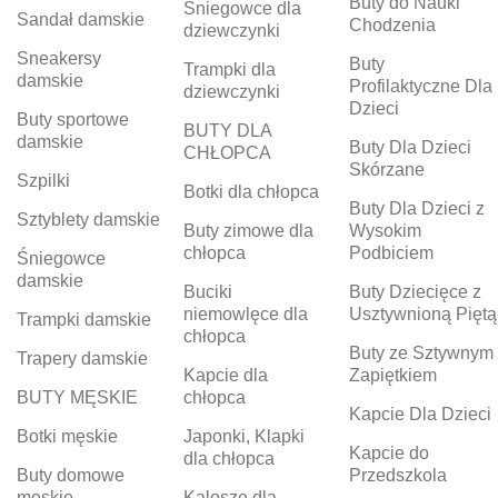
Buty do Nauki
Śniegowce dla
Sandał damskie
Chodzenia
dziewczynki
Sneakersy
Buty
Trampki dla
damskie
Profilaktyczne Dla
dziewczynki
Dzieci
Buty sportowe
BUTY DLA
damskie
Buty Dla Dzieci
CHŁOPCA
Skórzane
Szpilki
Botki dla chłopca
Buty Dla Dzieci z
Sztyblety damskie
Buty zimowe dla
Wysokim
chłopca
Podbiciem
Śniegowce
damskie
Buciki
Buty Dziecięce z
niemowlęce dla
Usztywnioną Piętą
Trampki damskie
chłopca
Buty ze Sztywnym
Trapery damskie
Kapcie dla
Zapiętkiem
BUTY MĘSKIE
chłopca
Kapcie Dla Dzieci
Botki męskie
Japonki, Klapki
Kapcie do
dla chłopca
Buty domowe
Przedszkola
męskie
Kalosze dla