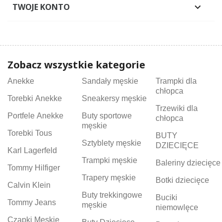
TWOJE KONTO

Zobacz wszystkie kategorie
Anekke
Sandały męskie
Trampki dla
chłopca
Torebki Anekke
Sneakersy męskie
Trzewiki dla
Portfele Anekke
Buty sportowe
chłopca
męskie
Torebki Tous
BUTY
Sztyblety męskie
DZIECIĘCE
Karl Lagerfeld
Trampki męskie
Baleriny dziecięce
Tommy Hilfiger
Trapery męskie
Botki dziecięce
Calvin Klein
Buty trekkingowe
Buciki
Tommy Jeans
męskie
niemowlęce
Czapki Męskie