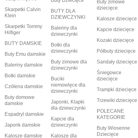
Buty Dziecięce
Buty zimowe
dziecięce
Skarpetki Calvin
BUTY DLA
Klein
DZIEWCZYNKI
Kalosze dziecięce
Skarpetki Tommy
Baleriny dla
Kapcie dziecięce
Hilfiger
dziewczynki
Kozaki dziecięce
BUTY DAMSKIE
Botki dla
dziewczynki
Półbuty dziecięce
Buty Emu damskie
Buty zimowe dla
Sandały dziecięce
Baleriny damskie
dziewczynki
Śniegowce
Botki damskie
Buciki
dziecięce
niemowlęce dla
Czółena damskie
Trampki dziecięce
dziewczynki
Buty domowe
Trzewiki dziecięce
Japonki, Klapki
damskie
dla dziewczynki
POLECANE
Espadryl damskie
KATEGORIE
Kapcie dla
Japonk damskie
dziewczynki
Buty Wiosenne
Dziecięce
Kalosze damskie
Kalosze dla