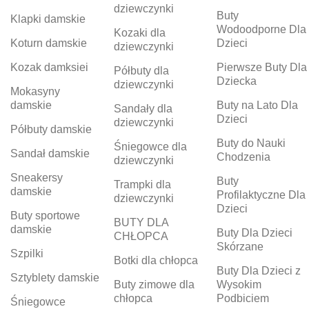
dziewczynki
Buty
Klapki damskie
Wodoodporne Dla
Kozaki dla
Koturn damskie
Dzieci
dziewczynki
Kozak damksiei
Pierwsze Buty Dla
Półbuty dla
Dziecka
dziewczynki
Mokasyny
damskie
Buty na Lato Dla
Sandały dla
Dzieci
dziewczynki
Półbuty damskie
Buty do Nauki
Śniegowce dla
Sandał damskie
Chodzenia
dziewczynki
Sneakersy
Buty
Trampki dla
damskie
Profilaktyczne Dla
dziewczynki
Dzieci
Buty sportowe
BUTY DLA
damskie
Buty Dla Dzieci
CHŁOPCA
Skórzane
Szpilki
Botki dla chłopca
Buty Dla Dzieci z
Sztyblety damskie
Buty zimowe dla
Wysokim
chłopca
Podbiciem
Śniegowce