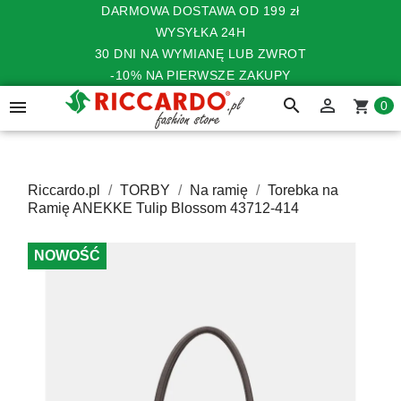
DARMOWA DOSTAWA OD 199 zł
WYSYŁKA 24H
30 DNI NA WYMIANĘ LUB ZWROT
-10% NA PIERWSZE ZAKUPY
search


shopping_cart
0
Riccardo.pl
TORBY
Na ramię
Torebka na
Ramię ANEKKE Tulip Blossom 43712-414
NOWOŚĆ