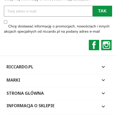
Chcę dostawać informację o promocjach, nowościach i innych
akcjach specjalnych od riccardo.pl na podany adres e-mail
Faceboo
In
RICCARDO.PL

MARKI

STRONA GŁÓWNA

INFORMACJA O SKLEPIE
