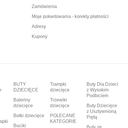
Zamówienia
Moje pokwitowania - korekty płatności
Adresy
Kupony
BUTY
Trampki
Buty Dla Dzieci
e
DZIECIĘCE
dziecięce
z Wysokim
a
Podbiciem
Baleriny
Trzewiki
dziecięce
dziecięce
Buty Dziecięce
z Usztywnioną
Botki dziecięce
POLECANE
Piętą
apki
KATEGORIE
Buciki
a
Buty ze