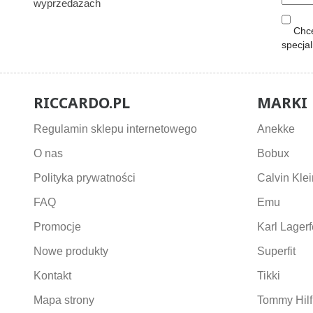
wyprzedażach
Chcę
specja
RICCARDO.PL
MARKI
Regulamin sklepu internetowego
Anekke
O nas
Bobux
Polityka prywatności
Calvin Klei
FAQ
Emu
Promocje
Karl Lagerf
Nowe produkty
Superfit
Kontakt
Tikki
Mapa strony
Tommy Hilf