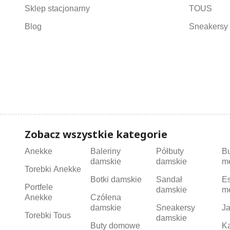
Sklep stacjonarny
TOUS
Blog
Sneakersy 
Zobacz wszystkie kategorie
Anekke
Baleriny
Półbuty
B
damskie
damskie
m
Torebki Anekke
Botki damskie
Sandał
Es
Portfele
damskie
m
Anekke
Czółena
damskie
Sneakersy
Ja
Torebki Tous
damskie
Buty domowe
K