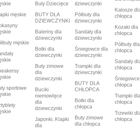
ęskie
Buty Dziecięce
dziewczynki
Kalosze dl
apki męskie
BUTY DLA
Półbuty dla
chłopca
DZIEWCZYNKI
dziewczynki
okasyny
Kozaki dla
ęskie
Baleriny dla
Sandały dla
chłopca
dziewczynki
dziewczynki
łbuty męskie
Półbuty dla
Botki dla
Śniegowce dla
chłopca
andały
dziewczynki
dziewczynki
ęskie
Sandały dl
Buty zimowe
Trampki dla
chłopca
neakersy
dla
dziewczynki
ęskie
dziewczynki
Śniegowce
BUTY DLA
chłopca
ty sportowe
Buciki
CHŁOPCA
ęskie
niemowlęce
Trampki dl
Botki dla
dla
chłopca
tyblety
chłopca
dziewczynki
ęskie
Trzewiki dl
Buty zimowe
Japonki, Klapki
chłopca
dla chłopca
dla