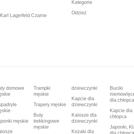
Kategorie
Odzież
Karl Lagerfeld Czarne
uty domowe
Trampki
dziewczynki
Buciki
ęskie
męskie
niemowlęc
Kapcie dla
dla chłopc
padryle
Trapery męskie
dziewczynki
ęskie
Kapcie dla
Buty
Kalosze dla
chłopca
ponki męskie
trekkingowe
dziewczynki
męskie
Japonki, Kl
alosze
Kozaki dla
dla chłopc