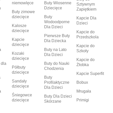
niemowlęce
Buty Wiosenne
Sztywnym
a
Dziecięce
Zapiętkiem
Buty zimowe
dziecięce
Buty
Kapcie Dla
Wodoodporne
Dzieci
Kalosze
Dla Dzieci
dziecięce
Kapcie do
Pierwsze Buty
Przedszkola
Kapcie
Dla Dziecka
dziecięce
Kapcie do
a
Buty na Lato
Szkoły
Kozaki
Dla Dzieci
dziecięce
Kapcie do
 dla
Buty do Nauki
Żłobka
Półbuty
Chodzenia
dziecięce
Kapcie Superfit
a
Buty
Sandały
Profilaktyczne
Bobux
dziecięce
Dla Dzieci
a
Mrugała
Śniegowce
Buty Dla Dzieci
dziecięce
Primigi
Skórzane