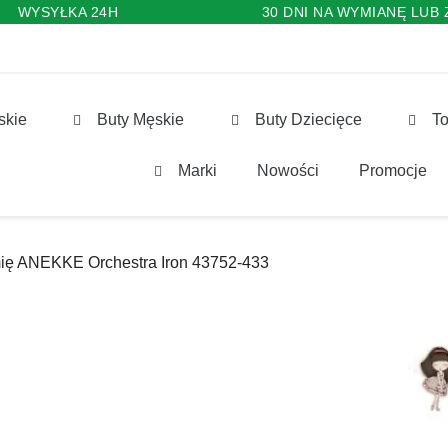
WYSYŁKA 24H
30 DNI NA WYMIANĘ LUB
skie
Buty Męskie
Buty Dziecięce
To
Marki
Nowości
Promocje
ię ANEKKE Orchestra Iron 43752-433