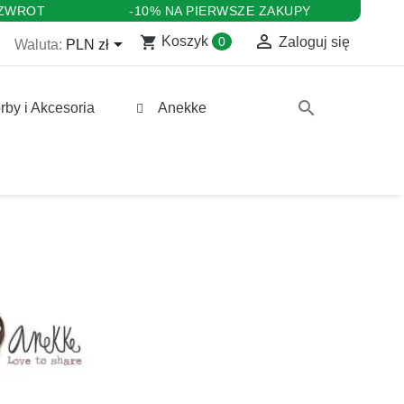
 ZWROT
-10% NA PIERWSZE ZAKUPY

shopping_cart

Koszyk
0
Zaloguj się
Waluta:
PLN zł
search
rby i Akcesoria
Anekke