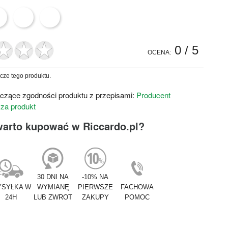
0
/ 5
OCENA:
zcze tego produktu.
czące zgodności produktu z przepisami:
Producent
 za produkt
warto kupować w Riccardo.pl?
30 DNI NA
-10% NA
SYŁKA W
WYMIANĘ
PIERWSZE
FACHOWA
24H
LUB ZWROT
ZAKUPY
POMOC