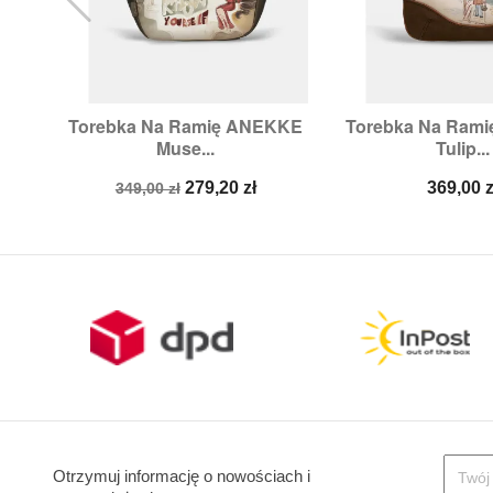
Torebka Na Ramię ANEKKE
Torebka Na Ram


Szybki podgląd
Szybki p
Muse...
Tulip...
Cena
Cena
Cena
279,20 zł
369,00 z
349,00 zł
podstawowa
Otrzymuj informację o nowościach i