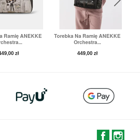
Na Ramię ANEKKE
Torebka Na Ramię ANEKKE
To

ybki podgląd
Szybki podgląd
chestra...
Orchestra...
Cena
Cena
449,00 zł
449,00 zł
Facebook
Instag