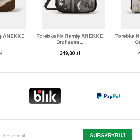
ię ANEKKE
Torebka Na Ramię ANEKKE
Torebka 


odgląd
Szybki podgląd
Sz
Orchestra...
Or
Cena
ł
349,00 zł