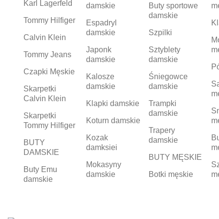
Karl Lagerfeld
damskie
Buty sportowe
m
damskie
Tommy Hilfiger
Espadryl
Kl
damskie
Szpilki
Calvin Klein
M
Japonk
Sztyblety
m
Tommy Jeans
damskie
damskie
Pó
Czapki Męskie
Kalosze
Śniegowce
S
damskie
damskie
Skarpetki
m
Calvin Klein
Klapki damskie
Trampki
S
damskie
Skarpetki
Koturn damskie
m
Tommy Hilfiger
Trapery
Kozak
Bu
damskie
BUTY
damksiei
m
DAMSKIE
BUTY MĘSKIE
Mokasyny
Sz
Buty Emu
damskie
Botki męskie
m
damskie